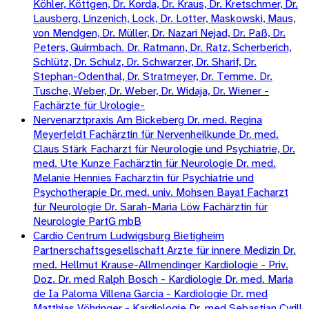
Köhler, Köttgen, Dr. Korda, Dr. Kraus, Dr. Kretschmer, Dr.
Lausberg, Linzenich, Lock, Dr. Lotter, Maskowski, Maus,
von Mendgen, Dr. Müller, Dr. Nazari Nejad, Dr. Paß, Dr.
Peters, Quirmbach. Dr. Ratmann, Dr. Ratz, Scherberich,
Schlütz, Dr. Schulz, Dr. Schwarzer, Dr. Sharif, Dr.
Stephan-Odenthal, Dr. Stratmeyer, Dr. Temme. Dr.
Tusche, Weber, Dr. Weber, Dr. Widaja, Dr. Wiener -
Fachärzte für Urologie-
Nervenarztpraxis Am Bickeberg Dr. med. Regina
Meyerfeldt Fachärztin für Nervenheilkunde Dr. med.
Claus Stärk Facharzt für Neurologie und Psychiatrie, Dr.
med. Ute Kunze Fachärztin für Neurologie Dr. med.
Melanie Hennies Fachärztin für Psychiatrie und
Psychotherapie Dr. med. univ. Mohsen Bayat Facharzt
für Neurologie Dr. Sarah-Maria Löw Fachärztin für
Neurologie PartG mbB
Cardio Centrum Ludwigsburg Bietigheim
Partnerschaftsgesellschaft Arzte für innere Medizin Dr.
med. Hellmut Krause-Allmendinger Kardiologie - Priv.
Doz. Dr. med Ralph Bosch - Kardiologie Dr. med. Maria
de Ia Paloma Villena Garcia - Kardiologie Dr. med
Matthias Vöhringer - Kardiologie Dr. med Sebastian Cyrill