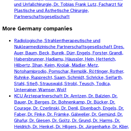
und Unfallchirurgie, Dr. Tobias Frank Lutz, Facharzt für
Plastische und Ästhetische Chirurgie,
Partnerschaftsgesellschaft
More
Germany
companies
Radiologische, Strahlentherapeutische und
Nuklearmedizinische Partnerschaftsgesellschaft Dres.
Auer, Baum, Beck, Bureik, Dürr, Engels, Forster, Grandl,
Habersbrunner, Hadjamu, Häussler, Hein, Hetterich,
Hilbertz, Ilhan, Keim, Krolak, Mädler, Metz,
Notohamiprodjo, Pomschar, Remplik, Röttinger, Rother,
Ruhnke, Rupprecht, Saam, Schmidt, Schricke, Seifarth,
Stahl, Stieß, Strauswald, Strobl, Teusch, Todica,
Unterrainer, Wamser, Wolf
KCU Ärztepartnerschaft Dr. Arntzen, Dr. Balzien, Dr.
Bauer, Dr. Berges, Dr. Bohnenkamp, Dr. Bücker, Dr.
Courage, Dr. Czerlinski, Dr. Denil, Eisenbach, Engels, Dr.
Faber, Dr. Finke, Dr. Främke, Gälweiler, Dr. Gemünd, Dr.
Ghafur, Dr. Giesen, Dr. Goltz, Dr. Grund, Dr. Harms, Dr.
Heidrich, Dr. Henkel, Dr. Hilgers, Dr. Jürgenharke, Dr. Klier,