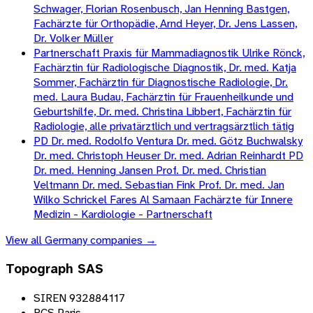
Schwager, Florian Rosenbusch, Jan Henning Bastgen,
Fachärzte für Orthopädie, Arnd Heyer, Dr. Jens Lassen,
Dr. Volker Müller
Partnerschaft Praxis für Mammadiagnostik Ulrike Rönck,
Fachärztin für Radiologische Diagnostik, Dr. med. Katja
Sommer, Fachärztin für Diagnostische Radiologie, Dr.
med. Laura Budau, Fachärztin für Frauenheilkunde und
Geburtshilfe, Dr. med. Christina Libbert, Fachärztin für
Radiologie, alle privatärztlich und vertragsärztlich tätig
PD Dr. med. Rodolfo Ventura Dr. med. Götz Buchwalsky
Dr. med. Christoph Heuser Dr. med. Adrian Reinhardt PD
Dr. med. Henning Jansen Prof. Dr. med. Christian
Veltmann Dr. med. Sebastian Fink Prof. Dr. med. Jan
Wilko Schrickel Fares Al Samaan Fachärzte für Innere
Medizin - Kardiologie - Partnerschaft
View all
Germany
companies →
Topograph SAS
SIREN 932884117
RCS Paris