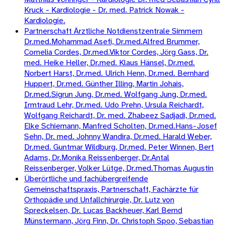
Kruck - Kardiologie - Dr. med. Patrick Nowak -
Kardiologie.
Partnerschaft Ärztliche Notdienstzentrale Simmern
Dr.med.Mohammad Asefi, Dr.med.Alfred Brummer,
Cornelia Cordes, Dr.med.Viktor Cordes, Jörg Gass, Dr.
med. Heike Heller, Dr.med. Klaus Hänsel, Dr.med.
Norbert Harst, Dr.med. Ulrich Henn, Dr.med. Bernhard
Huppert, Dr.med. Günther Illing, Martin Johais,
Dr.med.Sigrun Jung, Dr.med. Wolfgang Jung, Dr.med.
Irmtraud Lehr, Dr.med. Udo Prehn, Ursula Reichardt,
Wolfgang Reichardt, Dr. med. Zhabeez Sadjadi, Dr.med.
Elke Schiemann, Manfred Scholten, Dr.med.Hans-Josef
Sehn, Dr. med. Johnny Wandira, Dr.med. Harald Weber,
Dr.med. Guntmar Wildburg, Dr.med. Peter Winnen, Bert
Adams, Dr.Monika Reissenberger, Dr.Antal
Reissenberger, Volker Lütge, Dr.med.Thomas Augustin
Überörtliche und fachübergreifende
Gemeinschaftspraxis, Partnerschaft, Fachärzte für
Orthopädie und Unfallchirurgie, Dr. Lutz von
Spreckelsen, Dr. Lucas Backheuer, Karl Bernd
Münstermann, Jörg Finn, Dr. Christoph Spoo, Sebastian