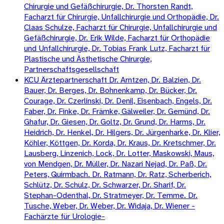
Chirurgie und Gefäßchirurgie, Dr. Thorsten Randt,
Facharzt für Chirurgie, Unfallchirurgie und Orthopädie, Dr.
Claas Schulze, Facharzt für Chirurgie, Unfallchirurgie und
Gefäßchirurgie, Dr. Erik Wilde, Facharzt für Orthopädie
und Unfallchirurgie, Dr. Tobias Frank Lutz, Facharzt für
Plastische und Ästhetische Chirurgie,
Partnerschaftsgesellschaft
KCU Ärztepartnerschaft Dr. Arntzen, Dr. Balzien, Dr.
Bauer, Dr. Berges, Dr. Bohnenkamp, Dr. Bücker, Dr.
Courage, Dr. Czerlinski, Dr. Denil, Eisenbach, Engels, Dr.
Faber, Dr. Finke, Dr. Främke, Gälweiler, Dr. Gemünd, Dr.
Ghafur, Dr. Giesen, Dr. Goltz, Dr. Grund, Dr. Harms, Dr.
Heidrich, Dr. Henkel, Dr. Hilgers, Dr. Jürgenharke, Dr. Klier,
Köhler, Köttgen, Dr. Korda, Dr. Kraus, Dr. Kretschmer, Dr.
Lausberg, Linzenich, Lock, Dr. Lotter, Maskowski, Maus,
von Mendgen, Dr. Müller, Dr. Nazari Nejad, Dr. Paß, Dr.
Peters, Quirmbach. Dr. Ratmann, Dr. Ratz, Scherberich,
Schlütz, Dr. Schulz, Dr. Schwarzer, Dr. Sharif, Dr.
Stephan-Odenthal, Dr. Stratmeyer, Dr. Temme. Dr.
Tusche, Weber, Dr. Weber, Dr. Widaja, Dr. Wiener -
Fachärzte für Urologie-