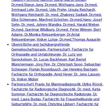
Dr.med.Sigrun Jung, Dr.med. Wolfgang Jung, Dr.med.
Irmtraud Lehr, Dr.med. Udo Prehn, Ursula Reichardt,
Wolfgang Reichardt, Dr. med. Zhabeez Sadjadi, Dr.med.
Elke Schiemann, Manfred Scholten, Dr.med.Hans-Josef
Sehn, Dr. med. Johnny Wandira, Dr.med. Harald Weber,
Dr.med. Guntmar Wildburg, Dr.med. Peter Winnen, Bert
Adams, Dr.Monika Reissenberger, Dr.Antal
Reissenberger, Volker Lütge, Dr.med.Thomas Augustin
Überörtliche und fachübergreifende
Gemeinschaftspraxis, Partnerschaft, Fachärzte für
Orthopädie und Unfallchirurgie, Dr. Lutz von
Spreckelsen, Dr. Lucas Backheuer, Karl Bernd
Münstermann, Jörg Finn, Dr. Christoph Spoo, Sebastian
Schwager, Florian Rosenbusch, Jan Henning Bastgen,
Fachärzte für Orthopädie, Arnd Heyer, Dr. Jens Lassen,
Dr. Volker Müller
Partnerschaft Praxis für Mammadiagnostik Ulrike Rönck,
Fachärztin für Radiologische Diagnostik, Dr. med. Katja
Sommer, Fachärztin für Diagnostische Radiologie, Dr.
med. Laura Budau, Fachärztin für Frauenheilkunde und
Geburtshilfe, Dr. med. Christina Libbert, Fachärztin für