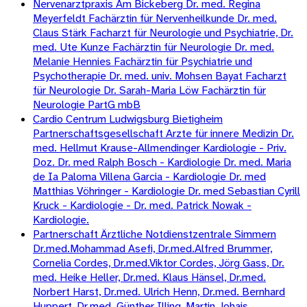
Nervenarztpraxis Am Bickeberg Dr. med. Regina
Meyerfeldt Fachärztin für Nervenheilkunde Dr. med.
Claus Stärk Facharzt für Neurologie und Psychiatrie, Dr.
med. Ute Kunze Fachärztin für Neurologie Dr. med.
Melanie Hennies Fachärztin für Psychiatrie und
Psychotherapie Dr. med. univ. Mohsen Bayat Facharzt
für Neurologie Dr. Sarah-Maria Löw Fachärztin für
Neurologie PartG mbB
Cardio Centrum Ludwigsburg Bietigheim
Partnerschaftsgesellschaft Arzte für innere Medizin Dr.
med. Hellmut Krause-Allmendinger Kardiologie - Priv.
Doz. Dr. med Ralph Bosch - Kardiologie Dr. med. Maria
de Ia Paloma Villena Garcia - Kardiologie Dr. med
Matthias Vöhringer - Kardiologie Dr. med Sebastian Cyrill
Kruck - Kardiologie - Dr. med. Patrick Nowak -
Kardiologie.
Partnerschaft Ärztliche Notdienstzentrale Simmern
Dr.med.Mohammad Asefi, Dr.med.Alfred Brummer,
Cornelia Cordes, Dr.med.Viktor Cordes, Jörg Gass, Dr.
med. Heike Heller, Dr.med. Klaus Hänsel, Dr.med.
Norbert Harst, Dr.med. Ulrich Henn, Dr.med. Bernhard
Huppert, Dr.med. Günther Illing, Martin Johais,