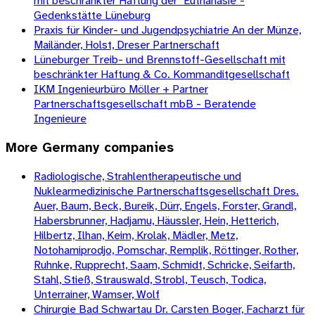
mit beschränkter Haftung der "Euthanasie"-
Gedenkstätte Lüneburg
Praxis für Kinder- und Jugendpsychiatrie An der Münze,
Mailänder, Holst, Dreser Partnerschaft
Lüneburger Treib- und Brennstoff-Gesellschaft mit
beschränkter Haftung & Co. Kommanditgesellschaft
IKM Ingenieurbüro Möller + Partner
Partnerschaftsgesellschaft mbB - Beratende
Ingenieure
More
Germany
companies
Radiologische, Strahlentherapeutische und
Nuklearmedizinische Partnerschaftsgesellschaft Dres.
Auer, Baum, Beck, Bureik, Dürr, Engels, Forster, Grandl,
Habersbrunner, Hadjamu, Häussler, Hein, Hetterich,
Hilbertz, Ilhan, Keim, Krolak, Mädler, Metz,
Notohamiprodjo, Pomschar, Remplik, Röttinger, Rother,
Ruhnke, Rupprecht, Saam, Schmidt, Schricke, Seifarth,
Stahl, Stieß, Strauswald, Strobl, Teusch, Todica,
Unterrainer, Wamser, Wolf
Chirurgie Bad Schwartau Dr. Carsten Boger, Facharzt für