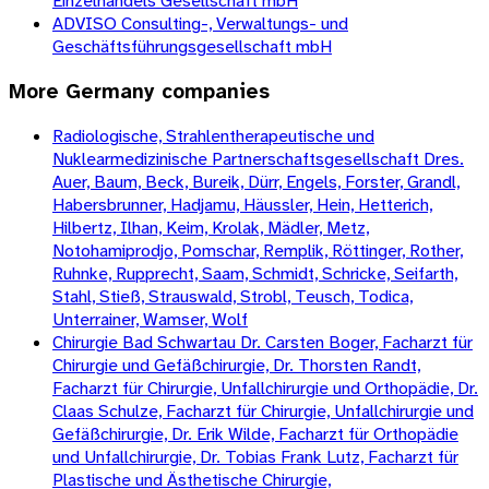
Einzelhandels Gesellschaft mbH
ADVISO Consulting-, Verwaltungs- und
Geschäftsführungsgesellschaft mbH
More
Germany
companies
Radiologische, Strahlentherapeutische und
Nuklearmedizinische Partnerschaftsgesellschaft Dres.
Auer, Baum, Beck, Bureik, Dürr, Engels, Forster, Grandl,
Habersbrunner, Hadjamu, Häussler, Hein, Hetterich,
Hilbertz, Ilhan, Keim, Krolak, Mädler, Metz,
Notohamiprodjo, Pomschar, Remplik, Röttinger, Rother,
Ruhnke, Rupprecht, Saam, Schmidt, Schricke, Seifarth,
Stahl, Stieß, Strauswald, Strobl, Teusch, Todica,
Unterrainer, Wamser, Wolf
Chirurgie Bad Schwartau Dr. Carsten Boger, Facharzt für
Chirurgie und Gefäßchirurgie, Dr. Thorsten Randt,
Facharzt für Chirurgie, Unfallchirurgie und Orthopädie, Dr.
Claas Schulze, Facharzt für Chirurgie, Unfallchirurgie und
Gefäßchirurgie, Dr. Erik Wilde, Facharzt für Orthopädie
und Unfallchirurgie, Dr. Tobias Frank Lutz, Facharzt für
Plastische und Ästhetische Chirurgie,