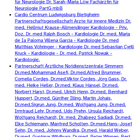
für Neurologie Dr. Sarah-Maria Löw Fachärztin für
Neurologie PartG mbB
Cardio Centrum Ludwigsburg Bietigheim
Partnerschaftsgesellschaft Arzte für innere Medizin Dr.
med. Hellmut Krause-Allmendinger Kardiologie - Priv.
Doz. Dr. med Ralph Bosch - Kardiologie Dr. med. Maria
de Ia Paloma Villena Garcia - Kardiologie Dr. med
Matthias Vöhringer - Kardiologie Dr. med Sebastian Cyrill
Kruck - Kardiologie - Dr. med. Patrick Nowak -
Kardiologie.
Partnerschaft Ärztliche Notdienstzentrale Simmern
Dr.med.Mohammad Asefi, Dr.med.Alfred Brummer,
Cornelia Cordes, Dr.med.Viktor Cordes, Jörg Gass, Dr.
med. Heike Heller, Dr.med. Klaus Hänsel, Dr.med.
Norbert Harst, Dr.med. Ulrich Henn, Dr.med. Bernhard
Huppert, Dr.med. Günther Illing, Martin Johais,
Dr.med.Sigrun Jung, Dr.med. Wolfgang Jung, Dr.med.
Irmtraud Lehr, Dr.med. Udo Prehn, Ursula Reichardt,
Wolfgang Reichardt, Dr. med. Zhabeez Sadjadi, Dr.med.
Elke Schiemann, Manfred Scholten, Dr.med.Hans-Josef
Sehn, Dr. med. Johnny Wandira, Dr.med. Harald Weber,
Dr.med. Guntmar Wildburg, Dr.med. Peter Winnen, Bert