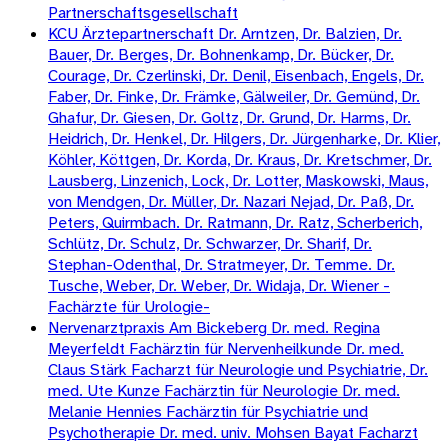
Partnerschaftsgesellschaft
KCU Ärztepartnerschaft Dr. Arntzen, Dr. Balzien, Dr.
Bauer, Dr. Berges, Dr. Bohnenkamp, Dr. Bücker, Dr.
Courage, Dr. Czerlinski, Dr. Denil, Eisenbach, Engels, Dr.
Faber, Dr. Finke, Dr. Främke, Gälweiler, Dr. Gemünd, Dr.
Ghafur, Dr. Giesen, Dr. Goltz, Dr. Grund, Dr. Harms, Dr.
Heidrich, Dr. Henkel, Dr. Hilgers, Dr. Jürgenharke, Dr. Klier,
Köhler, Köttgen, Dr. Korda, Dr. Kraus, Dr. Kretschmer, Dr.
Lausberg, Linzenich, Lock, Dr. Lotter, Maskowski, Maus,
von Mendgen, Dr. Müller, Dr. Nazari Nejad, Dr. Paß, Dr.
Peters, Quirmbach. Dr. Ratmann, Dr. Ratz, Scherberich,
Schlütz, Dr. Schulz, Dr. Schwarzer, Dr. Sharif, Dr.
Stephan-Odenthal, Dr. Stratmeyer, Dr. Temme. Dr.
Tusche, Weber, Dr. Weber, Dr. Widaja, Dr. Wiener -
Fachärzte für Urologie-
Nervenarztpraxis Am Bickeberg Dr. med. Regina
Meyerfeldt Fachärztin für Nervenheilkunde Dr. med.
Claus Stärk Facharzt für Neurologie und Psychiatrie, Dr.
med. Ute Kunze Fachärztin für Neurologie Dr. med.
Melanie Hennies Fachärztin für Psychiatrie und
Psychotherapie Dr. med. univ. Mohsen Bayat Facharzt