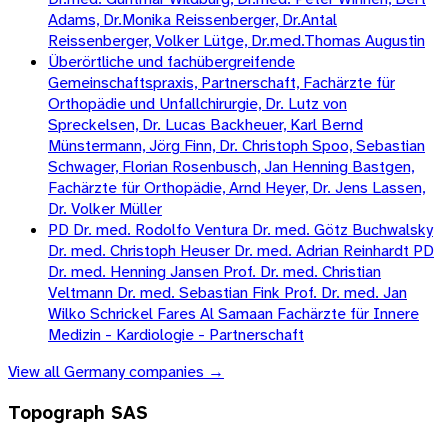
Adams, Dr.Monika Reissenberger, Dr.Antal
Reissenberger, Volker Lütge, Dr.med.Thomas Augustin
Überörtliche und fachübergreifende
Gemeinschaftspraxis, Partnerschaft, Fachärzte für
Orthopädie und Unfallchirurgie, Dr. Lutz von
Spreckelsen, Dr. Lucas Backheuer, Karl Bernd
Münstermann, Jörg Finn, Dr. Christoph Spoo, Sebastian
Schwager, Florian Rosenbusch, Jan Henning Bastgen,
Fachärzte für Orthopädie, Arnd Heyer, Dr. Jens Lassen,
Dr. Volker Müller
PD Dr. med. Rodolfo Ventura Dr. med. Götz Buchwalsky
Dr. med. Christoph Heuser Dr. med. Adrian Reinhardt PD
Dr. med. Henning Jansen Prof. Dr. med. Christian
Veltmann Dr. med. Sebastian Fink Prof. Dr. med. Jan
Wilko Schrickel Fares Al Samaan Fachärzte für Innere
Medizin - Kardiologie - Partnerschaft
View all
Germany
companies →
Topograph SAS