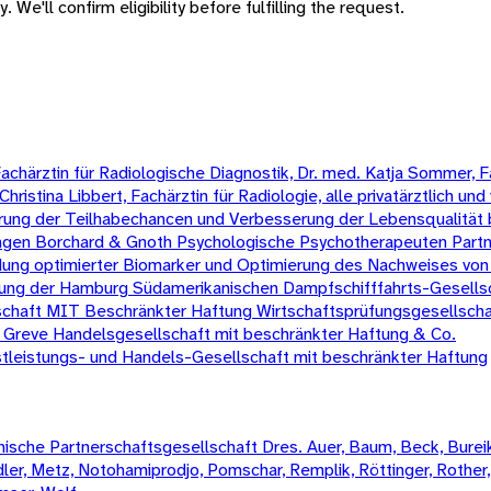
 We'll confirm eligibility before fulfilling the request.
chärztin für Radiologische Diagnostik, Dr. med. Katja Sommer, Fa
ristina Libbert, Fachärztin für Radiologie, alle privatärztlich und 
ng der Teilhabechancen und Verbesserung der Lebensqualität 
ngen Borchard & Gnoth Psychologische Psychotherapeuten Partn
dung optimierter Biomarker und Optimierung des Nachweises von
tung der Hamburg Südamerikanischen Dampfschifffahrts-Gesells
chaft MIT Beschränkter Haftung Wirtschaftsprüfungsgesellscha
 Greve Handelsgesellschaft mit beschränkter Haftung & Co.
tleistungs- und Handels-Gesellschaft mit beschränkter Haftung
sche Partnerschaftsgesellschaft Dres. Auer, Baum, Beck, Bureik,
Mädler, Metz, Notohamiprodjo, Pomschar, Remplik, Röttinger, Rother