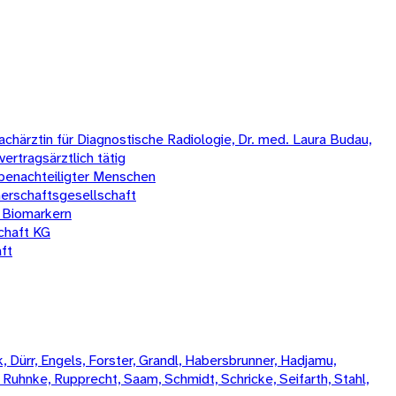
chärztin für Diagnostische Radiologie, Dr. med. Laura Budau,
vertragsärztlich tätig
benachteiligter Menschen
erschaftsgesellschaft
 Biomarkern
chaft KG
ft
 Dürr, Engels, Forster, Grandl, Habersbrunner, Hadjamu,
, Ruhnke, Rupprecht, Saam, Schmidt, Schricke, Seifarth, Stahl,