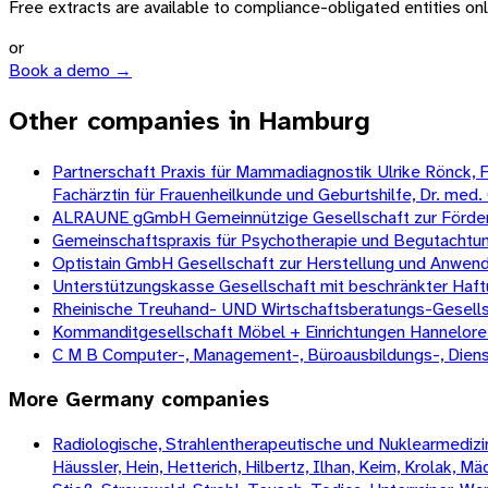
Free extracts are available to compliance-obligated entities only.
or
Book a demo →
Other companies in Hamburg
Partnerschaft Praxis für Mammadiagnostik Ulrike Rönck, Fa
Fachärztin für Frauenheilkunde und Geburtshilfe, Dr. med. Ch
ALRAUNE gGmbH Gemeinnützige Gesellschaft zur Förderu
Gemeinschaftspraxis für Psychotherapie und Begutachtu
Optistain GmbH Gesellschaft zur Herstellung und Anwen
Unterstützungskasse Gesellschaft mit beschränkter Haf
Rheinische Treuhand- UND Wirtschaftsberatungs-Gesells
Kommanditgesellschaft Möbel + Einrichtungen Hannelore
C M B Computer-, Management-, Büroausbildungs-, Diens
More
Germany
companies
Radiologische, Strahlentherapeutische und Nuklearmedizini
Häussler, Hein, Hetterich, Hilbertz, Ilhan, Keim, Krolak, 