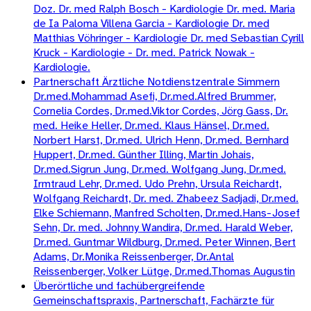
Doz. Dr. med Ralph Bosch - Kardiologie Dr. med. Maria
de Ia Paloma Villena Garcia - Kardiologie Dr. med
Matthias Vöhringer - Kardiologie Dr. med Sebastian Cyrill
Kruck - Kardiologie - Dr. med. Patrick Nowak -
Kardiologie.
Partnerschaft Ärztliche Notdienstzentrale Simmern
Dr.med.Mohammad Asefi, Dr.med.Alfred Brummer,
Cornelia Cordes, Dr.med.Viktor Cordes, Jörg Gass, Dr.
med. Heike Heller, Dr.med. Klaus Hänsel, Dr.med.
Norbert Harst, Dr.med. Ulrich Henn, Dr.med. Bernhard
Huppert, Dr.med. Günther Illing, Martin Johais,
Dr.med.Sigrun Jung, Dr.med. Wolfgang Jung, Dr.med.
Irmtraud Lehr, Dr.med. Udo Prehn, Ursula Reichardt,
Wolfgang Reichardt, Dr. med. Zhabeez Sadjadi, Dr.med.
Elke Schiemann, Manfred Scholten, Dr.med.Hans-Josef
Sehn, Dr. med. Johnny Wandira, Dr.med. Harald Weber,
Dr.med. Guntmar Wildburg, Dr.med. Peter Winnen, Bert
Adams, Dr.Monika Reissenberger, Dr.Antal
Reissenberger, Volker Lütge, Dr.med.Thomas Augustin
Überörtliche und fachübergreifende
Gemeinschaftspraxis, Partnerschaft, Fachärzte für