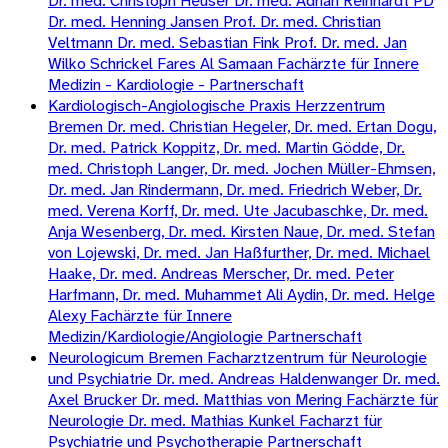
Dr. med. Christoph Heuser Dr. med. Adrian Reinhardt PD
Dr. med. Henning Jansen Prof. Dr. med. Christian
Veltmann Dr. med. Sebastian Fink Prof. Dr. med. Jan
Wilko Schrickel Fares Al Samaan Fachärzte für Innere
Medizin - Kardiologie - Partnerschaft
Kardiologisch-Angiologische Praxis Herzzentrum
Bremen Dr. med. Christian Hegeler, Dr. med. Ertan Dogu,
Dr. med. Patrick Koppitz, Dr. med. Martin Gödde, Dr.
med. Christoph Langer, Dr. med. Jochen Müller-Ehmsen,
Dr. med. Jan Rindermann, Dr. med. Friedrich Weber, Dr.
med. Verena Korff, Dr. med. Ute Jacubaschke, Dr. med.
Anja Wesenberg, Dr. med. Kirsten Naue, Dr. med. Stefan
von Lojewski, Dr. med. Jan Haßfurther, Dr. med. Michael
Haake, Dr. med. Andreas Merscher, Dr. med. Peter
Harfmann, Dr. med. Muhammet Ali Aydin, Dr. med. Helge
Alexy Fachärzte für Innere
Medizin/Kardiologie/Angiologie Partnerschaft
Neurologicum Bremen Facharztzentrum für Neurologie
und Psychiatrie Dr. med. Andreas Haldenwanger Dr. med.
Axel Brucker Dr. med. Matthias von Mering Fachärzte für
Neurologie Dr. med. Mathias Kunkel Facharzt für
Psychiatrie und Psychotherapie Partnerschaft