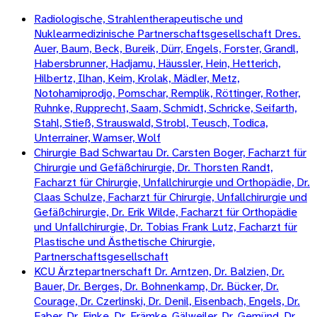
Radiologische, Strahlentherapeutische und
Nuklearmedizinische Partnerschaftsgesellschaft Dres.
Auer, Baum, Beck, Bureik, Dürr, Engels, Forster, Grandl,
Habersbrunner, Hadjamu, Häussler, Hein, Hetterich,
Hilbertz, Ilhan, Keim, Krolak, Mädler, Metz,
Notohamiprodjo, Pomschar, Remplik, Röttinger, Rother,
Ruhnke, Rupprecht, Saam, Schmidt, Schricke, Seifarth,
Stahl, Stieß, Strauswald, Strobl, Teusch, Todica,
Unterrainer, Wamser, Wolf
Chirurgie Bad Schwartau Dr. Carsten Boger, Facharzt für
Chirurgie und Gefäßchirurgie, Dr. Thorsten Randt,
Facharzt für Chirurgie, Unfallchirurgie und Orthopädie, Dr.
Claas Schulze, Facharzt für Chirurgie, Unfallchirurgie und
Gefäßchirurgie, Dr. Erik Wilde, Facharzt für Orthopädie
und Unfallchirurgie, Dr. Tobias Frank Lutz, Facharzt für
Plastische und Ästhetische Chirurgie,
Partnerschaftsgesellschaft
KCU Ärztepartnerschaft Dr. Arntzen, Dr. Balzien, Dr.
Bauer, Dr. Berges, Dr. Bohnenkamp, Dr. Bücker, Dr.
Courage, Dr. Czerlinski, Dr. Denil, Eisenbach, Engels, Dr.
Faber, Dr. Finke, Dr. Främke, Gälweiler, Dr. Gemünd, Dr.