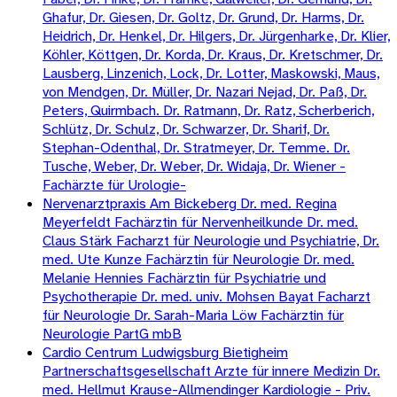
Ghafur, Dr. Giesen, Dr. Goltz, Dr. Grund, Dr. Harms, Dr.
Heidrich, Dr. Henkel, Dr. Hilgers, Dr. Jürgenharke, Dr. Klier,
Köhler, Köttgen, Dr. Korda, Dr. Kraus, Dr. Kretschmer, Dr.
Lausberg, Linzenich, Lock, Dr. Lotter, Maskowski, Maus,
von Mendgen, Dr. Müller, Dr. Nazari Nejad, Dr. Paß, Dr.
Peters, Quirmbach. Dr. Ratmann, Dr. Ratz, Scherberich,
Schlütz, Dr. Schulz, Dr. Schwarzer, Dr. Sharif, Dr.
Stephan-Odenthal, Dr. Stratmeyer, Dr. Temme. Dr.
Tusche, Weber, Dr. Weber, Dr. Widaja, Dr. Wiener -
Fachärzte für Urologie-
Nervenarztpraxis Am Bickeberg Dr. med. Regina
Meyerfeldt Fachärztin für Nervenheilkunde Dr. med.
Claus Stärk Facharzt für Neurologie und Psychiatrie, Dr.
med. Ute Kunze Fachärztin für Neurologie Dr. med.
Melanie Hennies Fachärztin für Psychiatrie und
Psychotherapie Dr. med. univ. Mohsen Bayat Facharzt
für Neurologie Dr. Sarah-Maria Löw Fachärztin für
Neurologie PartG mbB
Cardio Centrum Ludwigsburg Bietigheim
Partnerschaftsgesellschaft Arzte für innere Medizin Dr.
med. Hellmut Krause-Allmendinger Kardiologie - Priv.