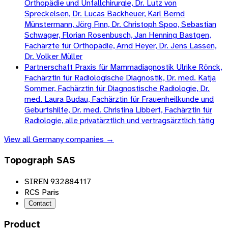
Orthopädie und Unfallchirurgie, Dr. Lutz von
Spreckelsen, Dr. Lucas Backheuer, Karl Bernd
Münstermann, Jörg Finn, Dr. Christoph Spoo, Sebastian
Schwager, Florian Rosenbusch, Jan Henning Bastgen,
Fachärzte für Orthopädie, Arnd Heyer, Dr. Jens Lassen,
Dr. Volker Müller
Partnerschaft Praxis für Mammadiagnostik Ulrike Rönck,
Fachärztin für Radiologische Diagnostik, Dr. med. Katja
Sommer, Fachärztin für Diagnostische Radiologie, Dr.
med. Laura Budau, Fachärztin für Frauenheilkunde und
Geburtshilfe, Dr. med. Christina Libbert, Fachärztin für
Radiologie, alle privatärztlich und vertragsärztlich tätig
View all
Germany
companies →
Topograph SAS
SIREN 932884117
RCS Paris
Contact
Product