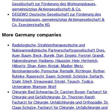
Gesellschaft zur Förderung des Wohnungsbaues,
gemeinnützige Aktiengesellschaft & Co.
DEGEWO Deutsche Gesellschaft zur Förderung des
Wohnungsbaues, gemeinnützige Aktiengesellschaft &
Co. Exerzierstraße KG
More
Germany
companies
Radiologische, Strahlentherapeutische und
Nuklearmedizinische Partnerschaftsgesellschaft Dres.
Auer, Baum, Beck, Bureik, Dürr, Engels, Forster, Grandl,
Habersbrunner, Hadjamu, Häussler, Hein, Hetterich,
Hilbertz, Ilhan, Keim, Krolak, Mädler, Metz,
Notohamiprodjo, Pomschar, Remplik, Röttinger, Rother,
Ruhnke, Rupprecht, Saam, Schmidt, Schricke, Seifarth,
Stahl, Stieß, Strauswald, Strobl, Teusch, Todica,
Unterrainer, Wamser, Wolf
Chirurgie Bad Schwartau Dr. Carsten Boger, Facharzt für
Chirurgie und Gefäßchirurgie, Dr. Thorsten Randt,
Facharzt für Chirurgie, Unfallchirurgie und Orthopädie, Dr.
Claas Schulze, Facharzt für Chirurgie, Unfallchirurgie und