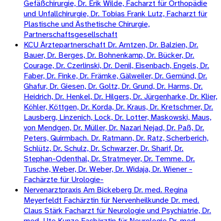
Gefäßchirurgie, Dr. Erik Wilde, Facharzt für Orthopädie
und Unfallchirurgie, Dr. Tobias Frank Lutz, Facharzt für
Plastische und Ästhetische Chirurgie,
Partnerschaftsgesellschaft
KCU Ärztepartnerschaft Dr. Arntzen, Dr. Balzien, Dr.
Bauer, Dr. Berges, Dr. Bohnenkamp, Dr. Bücker, Dr.
Courage, Dr. Czerlinski, Dr. Denil, Eisenbach, Engels, Dr.
Faber, Dr. Finke, Dr. Främke, Gälweiler, Dr. Gemünd, Dr.
Ghafur, Dr. Giesen, Dr. Goltz, Dr. Grund, Dr. Harms, Dr.
Heidrich, Dr. Henkel, Dr. Hilgers, Dr. Jürgenharke, Dr. Klier,
Köhler, Köttgen, Dr. Korda, Dr. Kraus, Dr. Kretschmer, Dr.
Lausberg, Linzenich, Lock, Dr. Lotter, Maskowski, Maus,
von Mendgen, Dr. Müller, Dr. Nazari Nejad, Dr. Paß, Dr.
Peters, Quirmbach. Dr. Ratmann, Dr. Ratz, Scherberich,
Schlütz, Dr. Schulz, Dr. Schwarzer, Dr. Sharif, Dr.
Stephan-Odenthal, Dr. Stratmeyer, Dr. Temme. Dr.
Tusche, Weber, Dr. Weber, Dr. Widaja, Dr. Wiener -
Fachärzte für Urologie-
Nervenarztpraxis Am Bickeberg Dr. med. Regina
Meyerfeldt Fachärztin für Nervenheilkunde Dr. med.
Claus Stärk Facharzt für Neurologie und Psychiatrie, Dr.
med. Ute Kunze Fachärztin für Neurologie Dr. med.