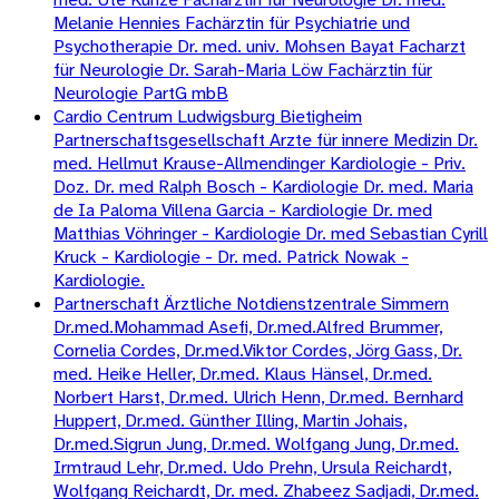
Melanie Hennies Fachärztin für Psychiatrie und
Psychotherapie Dr. med. univ. Mohsen Bayat Facharzt
für Neurologie Dr. Sarah-Maria Löw Fachärztin für
Neurologie PartG mbB
Cardio Centrum Ludwigsburg Bietigheim
Partnerschaftsgesellschaft Arzte für innere Medizin Dr.
med. Hellmut Krause-Allmendinger Kardiologie - Priv.
Doz. Dr. med Ralph Bosch - Kardiologie Dr. med. Maria
de Ia Paloma Villena Garcia - Kardiologie Dr. med
Matthias Vöhringer - Kardiologie Dr. med Sebastian Cyrill
Kruck - Kardiologie - Dr. med. Patrick Nowak -
Kardiologie.
Partnerschaft Ärztliche Notdienstzentrale Simmern
Dr.med.Mohammad Asefi, Dr.med.Alfred Brummer,
Cornelia Cordes, Dr.med.Viktor Cordes, Jörg Gass, Dr.
med. Heike Heller, Dr.med. Klaus Hänsel, Dr.med.
Norbert Harst, Dr.med. Ulrich Henn, Dr.med. Bernhard
Huppert, Dr.med. Günther Illing, Martin Johais,
Dr.med.Sigrun Jung, Dr.med. Wolfgang Jung, Dr.med.
Irmtraud Lehr, Dr.med. Udo Prehn, Ursula Reichardt,
Wolfgang Reichardt, Dr. med. Zhabeez Sadjadi, Dr.med.