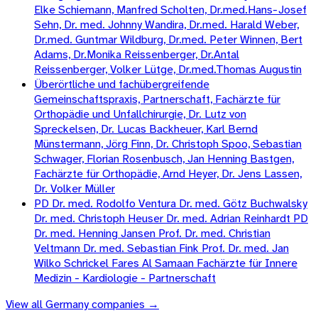
Elke Schiemann, Manfred Scholten, Dr.med.Hans-Josef
Sehn, Dr. med. Johnny Wandira, Dr.med. Harald Weber,
Dr.med. Guntmar Wildburg, Dr.med. Peter Winnen, Bert
Adams, Dr.Monika Reissenberger, Dr.Antal
Reissenberger, Volker Lütge, Dr.med.Thomas Augustin
Überörtliche und fachübergreifende
Gemeinschaftspraxis, Partnerschaft, Fachärzte für
Orthopädie und Unfallchirurgie, Dr. Lutz von
Spreckelsen, Dr. Lucas Backheuer, Karl Bernd
Münstermann, Jörg Finn, Dr. Christoph Spoo, Sebastian
Schwager, Florian Rosenbusch, Jan Henning Bastgen,
Fachärzte für Orthopädie, Arnd Heyer, Dr. Jens Lassen,
Dr. Volker Müller
PD Dr. med. Rodolfo Ventura Dr. med. Götz Buchwalsky
Dr. med. Christoph Heuser Dr. med. Adrian Reinhardt PD
Dr. med. Henning Jansen Prof. Dr. med. Christian
Veltmann Dr. med. Sebastian Fink Prof. Dr. med. Jan
Wilko Schrickel Fares Al Samaan Fachärzte für Innere
Medizin - Kardiologie - Partnerschaft
View all
Germany
companies →