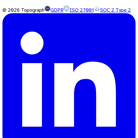
©
2026
Topograph
GDPR
ISO 27001
SOC 2 Type 2