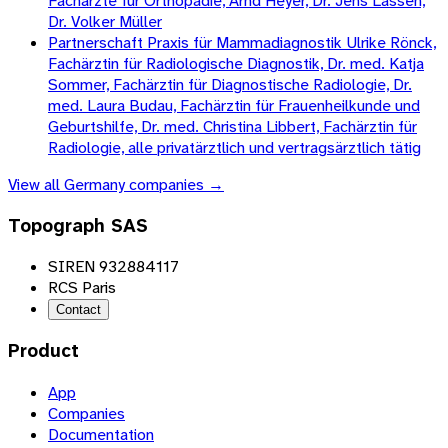
Fachärzte für Orthopädie, Arnd Heyer, Dr. Jens Lassen,
Dr. Volker Müller
Partnerschaft Praxis für Mammadiagnostik Ulrike Rönck,
Fachärztin für Radiologische Diagnostik, Dr. med. Katja
Sommer, Fachärztin für Diagnostische Radiologie, Dr.
med. Laura Budau, Fachärztin für Frauenheilkunde und
Geburtshilfe, Dr. med. Christina Libbert, Fachärztin für
Radiologie, alle privatärztlich und vertragsärztlich tätig
View all
Germany
companies →
Topograph SAS
SIREN 932884117
RCS Paris
Contact
Product
App
Companies
Documentation