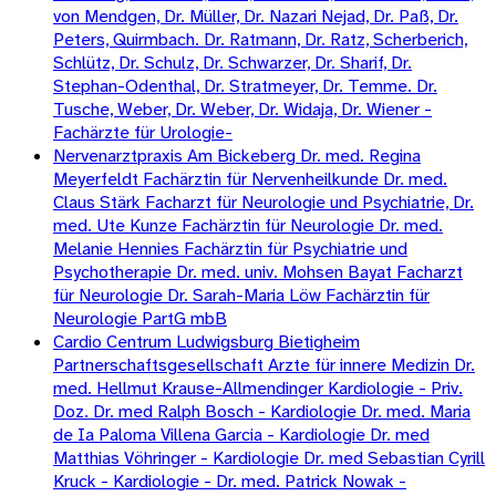
von Mendgen, Dr. Müller, Dr. Nazari Nejad, Dr. Paß, Dr.
Peters, Quirmbach. Dr. Ratmann, Dr. Ratz, Scherberich,
Schlütz, Dr. Schulz, Dr. Schwarzer, Dr. Sharif, Dr.
Stephan-Odenthal, Dr. Stratmeyer, Dr. Temme. Dr.
Tusche, Weber, Dr. Weber, Dr. Widaja, Dr. Wiener -
Fachärzte für Urologie-
Nervenarztpraxis Am Bickeberg Dr. med. Regina
Meyerfeldt Fachärztin für Nervenheilkunde Dr. med.
Claus Stärk Facharzt für Neurologie und Psychiatrie, Dr.
med. Ute Kunze Fachärztin für Neurologie Dr. med.
Melanie Hennies Fachärztin für Psychiatrie und
Psychotherapie Dr. med. univ. Mohsen Bayat Facharzt
für Neurologie Dr. Sarah-Maria Löw Fachärztin für
Neurologie PartG mbB
Cardio Centrum Ludwigsburg Bietigheim
Partnerschaftsgesellschaft Arzte für innere Medizin Dr.
med. Hellmut Krause-Allmendinger Kardiologie - Priv.
Doz. Dr. med Ralph Bosch - Kardiologie Dr. med. Maria
de Ia Paloma Villena Garcia - Kardiologie Dr. med
Matthias Vöhringer - Kardiologie Dr. med Sebastian Cyrill
Kruck - Kardiologie - Dr. med. Patrick Nowak -