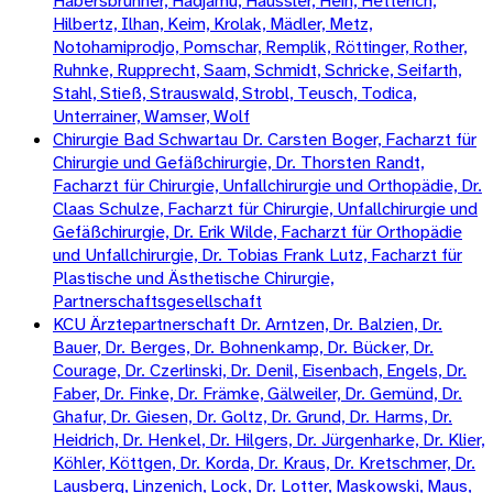
Habersbrunner, Hadjamu, Häussler, Hein, Hetterich,
Hilbertz, Ilhan, Keim, Krolak, Mädler, Metz,
Notohamiprodjo, Pomschar, Remplik, Röttinger, Rother,
Ruhnke, Rupprecht, Saam, Schmidt, Schricke, Seifarth,
Stahl, Stieß, Strauswald, Strobl, Teusch, Todica,
Unterrainer, Wamser, Wolf
Chirurgie Bad Schwartau Dr. Carsten Boger, Facharzt für
Chirurgie und Gefäßchirurgie, Dr. Thorsten Randt,
Facharzt für Chirurgie, Unfallchirurgie und Orthopädie, Dr.
Claas Schulze, Facharzt für Chirurgie, Unfallchirurgie und
Gefäßchirurgie, Dr. Erik Wilde, Facharzt für Orthopädie
und Unfallchirurgie, Dr. Tobias Frank Lutz, Facharzt für
Plastische und Ästhetische Chirurgie,
Partnerschaftsgesellschaft
KCU Ärztepartnerschaft Dr. Arntzen, Dr. Balzien, Dr.
Bauer, Dr. Berges, Dr. Bohnenkamp, Dr. Bücker, Dr.
Courage, Dr. Czerlinski, Dr. Denil, Eisenbach, Engels, Dr.
Faber, Dr. Finke, Dr. Främke, Gälweiler, Dr. Gemünd, Dr.
Ghafur, Dr. Giesen, Dr. Goltz, Dr. Grund, Dr. Harms, Dr.
Heidrich, Dr. Henkel, Dr. Hilgers, Dr. Jürgenharke, Dr. Klier,
Köhler, Köttgen, Dr. Korda, Dr. Kraus, Dr. Kretschmer, Dr.
Lausberg, Linzenich, Lock, Dr. Lotter, Maskowski, Maus,