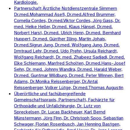
Kardiologie.
Partnerschaft Ärztliche Notdienstzentrale Simmern
Dr.med.Mohammad Asefi, Dr.med.Alfred Brummer,
Cornelia Cordes, Dr.med.Viktor Cordes, Jörg Gass, Dr.
med. Heike Heller, Dr.med. Klaus Hänsel, Dr.med.
Norbert Harst, Dr.med. Ulrich Henn, Dr.med. Bernhard
Huppert, Dr.med. Günther Illing, Martin Johais,
Dr.med.Sigrun Jung, Dr.med. Wolfgang Jung, Dr.med.
Irmtraud Lehr, Dr.med. Udo Prehn, Ursula Reichardt,
Wolfgang Reichardt, Dr. med. Zhabeez Sadjadi, Dr.med.
Elke Schiemann, Manfred Scholten, Dr.med.Hans-Josef
Sehn, Dr. med. Johnny Wandira, Dr.med. Harald Weber,
Dr.med. Guntmar Wildburg, Dr.med. Peter Winnen, Bert
Adams, Dr.Monika Reissenberger, Dr.Antal
Reissenberger, Volker Lütge, Dr.med.Thomas Augustin
Überörtliche und fachübergreifende
Gemeinschaftspraxis, Partnerschaft, Fachärzte für
Orthopädie und Unfallchirurgie, Dr. Lutz von
Spreckelsen, Dr. Lucas Backheuer, Karl Bernd
Münstermann, Jörg Finn, Dr. Christoph Spoo, Sebastian
Schwager, Florian Rosenbusch, Jan Henning Bastgen,