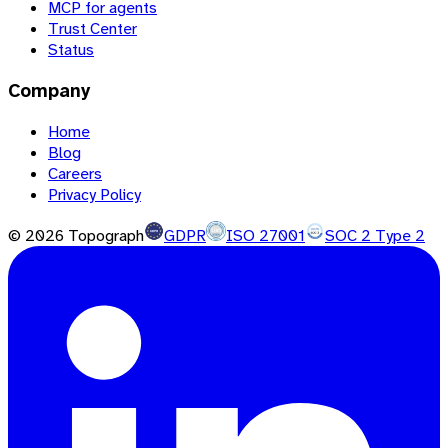
MCP for agents
Trust Center
Status
Company
Home
Blog
Careers
Privacy Policy
©
2026
Topograph
GDPR
ISO 27001
SOC 2 Type 2