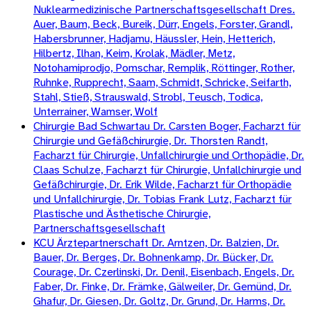
Nuklearmedizinische Partnerschaftsgesellschaft Dres.
Auer, Baum, Beck, Bureik, Dürr, Engels, Forster, Grandl,
Habersbrunner, Hadjamu, Häussler, Hein, Hetterich,
Hilbertz, Ilhan, Keim, Krolak, Mädler, Metz,
Notohamiprodjo, Pomschar, Remplik, Röttinger, Rother,
Ruhnke, Rupprecht, Saam, Schmidt, Schricke, Seifarth,
Stahl, Stieß, Strauswald, Strobl, Teusch, Todica,
Unterrainer, Wamser, Wolf
Chirurgie Bad Schwartau Dr. Carsten Boger, Facharzt für
Chirurgie und Gefäßchirurgie, Dr. Thorsten Randt,
Facharzt für Chirurgie, Unfallchirurgie und Orthopädie, Dr.
Claas Schulze, Facharzt für Chirurgie, Unfallchirurgie und
Gefäßchirurgie, Dr. Erik Wilde, Facharzt für Orthopädie
und Unfallchirurgie, Dr. Tobias Frank Lutz, Facharzt für
Plastische und Ästhetische Chirurgie,
Partnerschaftsgesellschaft
KCU Ärztepartnerschaft Dr. Arntzen, Dr. Balzien, Dr.
Bauer, Dr. Berges, Dr. Bohnenkamp, Dr. Bücker, Dr.
Courage, Dr. Czerlinski, Dr. Denil, Eisenbach, Engels, Dr.
Faber, Dr. Finke, Dr. Främke, Gälweiler, Dr. Gemünd, Dr.
Ghafur, Dr. Giesen, Dr. Goltz, Dr. Grund, Dr. Harms, Dr.