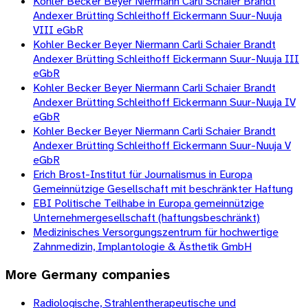
Kohler Becker Beyer Niermann Carli Schaier Brandt
Andexer Brütting Schleithoff Eickermann Suur-Nuuja
VIII eGbR
Kohler Becker Beyer Niermann Carli Schaier Brandt
Andexer Brütting Schleithoff Eickermann Suur-Nuuja III
eGbR
Kohler Becker Beyer Niermann Carli Schaier Brandt
Andexer Brütting Schleithoff Eickermann Suur-Nuuja IV
eGbR
Kohler Becker Beyer Niermann Carli Schaier Brandt
Andexer Brütting Schleithoff Eickermann Suur-Nuuja V
eGbR
Erich Brost-Institut für Journalismus in Europa
Gemeinnützige Gesellschaft mit beschränkter Haftung
EBI Politische Teilhabe in Europa gemeinnützige
Unternehmergesellschaft (haftungsbeschränkt)
Medizinisches Versorgungszentrum für hochwertige
Zahnmedizin, Implantologie & Ästhetik GmbH
More
Germany
companies
Radiologische, Strahlentherapeutische und