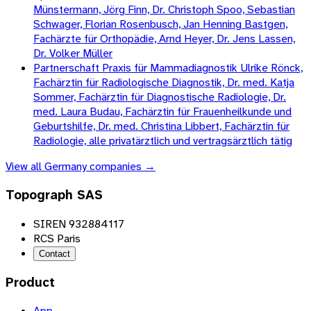
Münstermann, Jörg Finn, Dr. Christoph Spoo, Sebastian
Schwager, Florian Rosenbusch, Jan Henning Bastgen,
Fachärzte für Orthopädie, Arnd Heyer, Dr. Jens Lassen,
Dr. Volker Müller
Partnerschaft Praxis für Mammadiagnostik Ulrike Rönck,
Fachärztin für Radiologische Diagnostik, Dr. med. Katja
Sommer, Fachärztin für Diagnostische Radiologie, Dr.
med. Laura Budau, Fachärztin für Frauenheilkunde und
Geburtshilfe, Dr. med. Christina Libbert, Fachärztin für
Radiologie, alle privatärztlich und vertragsärztlich tätig
View all
Germany
companies →
Topograph SAS
SIREN 932884117
RCS Paris
Contact
Product
App