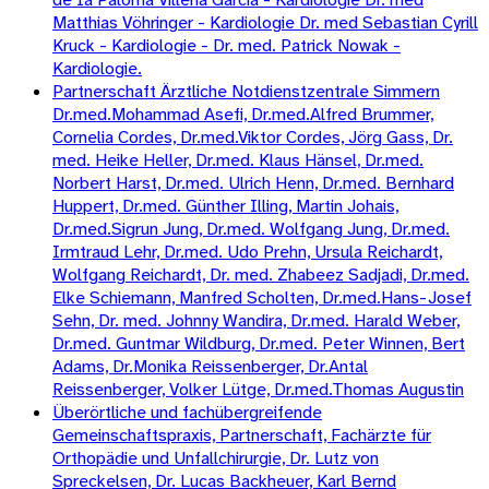
Matthias Vöhringer - Kardiologie Dr. med Sebastian Cyrill
Kruck - Kardiologie - Dr. med. Patrick Nowak -
Kardiologie.
Partnerschaft Ärztliche Notdienstzentrale Simmern
Dr.med.Mohammad Asefi, Dr.med.Alfred Brummer,
Cornelia Cordes, Dr.med.Viktor Cordes, Jörg Gass, Dr.
med. Heike Heller, Dr.med. Klaus Hänsel, Dr.med.
Norbert Harst, Dr.med. Ulrich Henn, Dr.med. Bernhard
Huppert, Dr.med. Günther Illing, Martin Johais,
Dr.med.Sigrun Jung, Dr.med. Wolfgang Jung, Dr.med.
Irmtraud Lehr, Dr.med. Udo Prehn, Ursula Reichardt,
Wolfgang Reichardt, Dr. med. Zhabeez Sadjadi, Dr.med.
Elke Schiemann, Manfred Scholten, Dr.med.Hans-Josef
Sehn, Dr. med. Johnny Wandira, Dr.med. Harald Weber,
Dr.med. Guntmar Wildburg, Dr.med. Peter Winnen, Bert
Adams, Dr.Monika Reissenberger, Dr.Antal
Reissenberger, Volker Lütge, Dr.med.Thomas Augustin
Überörtliche und fachübergreifende
Gemeinschaftspraxis, Partnerschaft, Fachärzte für
Orthopädie und Unfallchirurgie, Dr. Lutz von
Spreckelsen, Dr. Lucas Backheuer, Karl Bernd