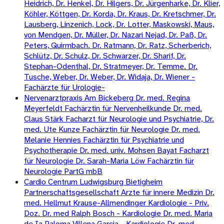
Heidrich, Dr. Henkel, Dr. Hilgers, Dr. Jürgenharke, Dr. Klier,
Köhler, Köttgen, Dr. Korda, Dr. Kraus, Dr. Kretschmer, Dr.
Lausberg, Linzenich, Lock, Dr. Lotter, Maskowski, Maus,
von Mendgen, Dr. Müller, Dr. Nazari Nejad, Dr. Paß, Dr.
Peters, Quirmbach. Dr. Ratmann, Dr. Ratz, Scherberich,
Schlütz, Dr. Schulz, Dr. Schwarzer, Dr. Sharif, Dr.
Stephan-Odenthal, Dr. Stratmeyer, Dr. Temme. Dr.
Tusche, Weber, Dr. Weber, Dr. Widaja, Dr. Wiener -
Fachärzte für Urologie-
Nervenarztpraxis Am Bickeberg Dr. med. Regina
Meyerfeldt Fachärztin für Nervenheilkunde Dr. med.
Claus Stärk Facharzt für Neurologie und Psychiatrie, Dr.
med. Ute Kunze Fachärztin für Neurologie Dr. med.
Melanie Hennies Fachärztin für Psychiatrie und
Psychotherapie Dr. med. univ. Mohsen Bayat Facharzt
für Neurologie Dr. Sarah-Maria Löw Fachärztin für
Neurologie PartG mbB
Cardio Centrum Ludwigsburg Bietigheim
Partnerschaftsgesellschaft Arzte für innere Medizin Dr.
med. Hellmut Krause-Allmendinger Kardiologie - Priv.
Doz. Dr. med Ralph Bosch - Kardiologie Dr. med. Maria
de Ia Paloma Villena Garcia - Kardiologie Dr. med