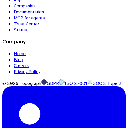
Companies
Documentation
MCP for agents
Trust Center
Status
Company
Home
Blog
Careers
Privacy Policy
©
2026
Topograph
GDPR
ISO 27001
SOC 2 Type 2