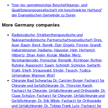
"low-tec gemeinnützige Beschäftigungs- und
Qualifizierungsgesellschaft mit beschränkter Haftung"
der Evangelischen Gemeinde zu Düren
More
Germany
companies
Radiologische, Strahlentherapeutische und
Nuklearmedizinische Partnerschaftsgesellschaft Dres.
Auer, Baum, Beck, Bureik, Dürr, Engels, Forster, Grandl,
Habersbrunner, Hadjamu, Häussler, Hein, Hetterich,
Hilbertz, Ilhan, Keim, Krolak, Mädler, Metz,
Notohamiprodjo, Pomschar, Remplik, Röttinger, Rother,
Ruhnke, Rupprecht, Saam, Schmidt, Schricke, Seifarth,
Stahl, Stieß, Strauswald, Strobl, Teusch, Todica,
Unterrainer, Wamser, Wolf
Chirurgie Bad Schwartau Dr. Carsten Boger, Facharzt für
Chirurgie und Gefäßchirurgie, Dr. Thorsten Randt,
Facharzt für Chirurgie, Unfallchirurgie und Orthopädie, Dr.
Claas Schulze, Facharzt für Chirurgie, Unfallchirurgie und
Gefäßchirurgie, Dr. Erik Wilde, Facharzt für Orthopädie
und Unfallchirurgie, Dr. Tobias Frank Lutz, Facharzt für