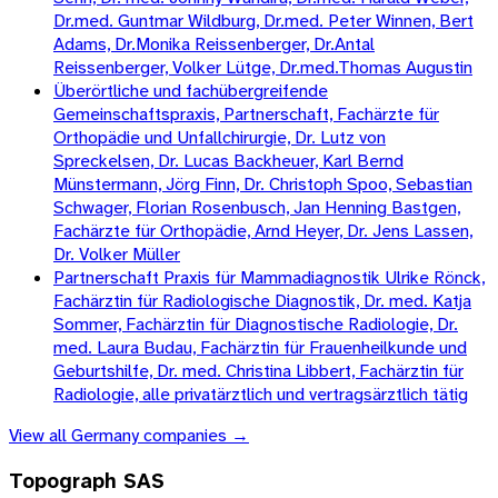
Dr.med. Guntmar Wildburg, Dr.med. Peter Winnen, Bert
Adams, Dr.Monika Reissenberger, Dr.Antal
Reissenberger, Volker Lütge, Dr.med.Thomas Augustin
Überörtliche und fachübergreifende
Gemeinschaftspraxis, Partnerschaft, Fachärzte für
Orthopädie und Unfallchirurgie, Dr. Lutz von
Spreckelsen, Dr. Lucas Backheuer, Karl Bernd
Münstermann, Jörg Finn, Dr. Christoph Spoo, Sebastian
Schwager, Florian Rosenbusch, Jan Henning Bastgen,
Fachärzte für Orthopädie, Arnd Heyer, Dr. Jens Lassen,
Dr. Volker Müller
Partnerschaft Praxis für Mammadiagnostik Ulrike Rönck,
Fachärztin für Radiologische Diagnostik, Dr. med. Katja
Sommer, Fachärztin für Diagnostische Radiologie, Dr.
med. Laura Budau, Fachärztin für Frauenheilkunde und
Geburtshilfe, Dr. med. Christina Libbert, Fachärztin für
Radiologie, alle privatärztlich und vertragsärztlich tätig
View all
Germany
companies →
Topograph SAS