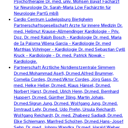
Psychotherapie Dr. med. univ. Mohsen Bayat Facharzt
für Neurologie Dr. Sarah-Maria Löw Fachärztin für
Neurologie PartG mbB
Cardio Centrum Ludwigsburg Bietigheim
Partnerschaftsgesellschaft Arzte für innere Medizin Dr.
med. Hellmut Krause-Allmendinger Kardiologie - Priv.
Doz. Dr. med Ralph Bosch - Kardiologie Dr. med. Maria
de Ia Paloma Villena Garcia - Kardiologie Dr. med
Matthias Vöhringer - Kardiologie Dr. med Sebastian Cyrill
Kruck - Kardiologie - Dr. med. Patrick Nowak -
Kardiologie.
Partnerschaft Ärztliche Notdienstzentrale Simmern
Dr.med.Mohammad Asefi, Dr.med.Alfred Brummer,
Cornelia Cordes, Dr.med.Viktor Cordes, Jörg Gass, Dr.
med. Heike Heller, Dr.med. Klaus Hänsel, Dr.med.
Norbert Harst, Dr.med. Ulrich Henn, Dr.med. Bernhard
Huppert, Dr.med. Günther Illing, Martin Johais,
Dr.med.Sigrun Jung, Dr.med. Wolfgang Jung, Dr.med.
Irmtraud Lehr, Dr.med. Udo Prehn, Ursula Reichardt,
Wolfgang Reichardt, Dr. med. Zhabeez Sadjadi, Dr.med.
Elke Schiemann, Manfred Scholten, Dr.med.Hans-Josef
Sehn, Dr. med. Johnny Wandira, Dr.med. Harald Weber,