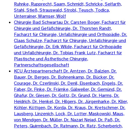
Ruhnke, Rupprecht, Saam, Schmidt, Schricke, Seifarth,
Stahl, Stieß, Strauswald, Strobl, Teusch, Todica,
Unterrainer, Wamser, Wolf
Chirurgie Bad Schwartau Dr. Carsten Boger, Facharzt für
Chirurgie und Gefäßchirurgie, Dr. Thorsten Randt,
Facharzt für Chirurgie, Unfallchirurgie und Orthopädie, Dr.
Claas Schulze, Facharzt für Chirurgie, Unfallchirurgie und
Gefäßchirurgie, Dr. Erik Wilde, Facharzt für Orthopädie
und Unfallchirurgie, Dr. Tobias Frank Lutz, Facharzt für
Plastische und Ästhetische Chirurgie,
Partnerschaftsgesellschaft
KCU Ärztepartnerschaft Dr. Arntzen, Dr. Balzien, Dr.
Bauer, Dr. Berges, Dr. Bohnenkamp, Dr. Bücker, Dr.
Courage, Dr. Czerlinski, Dr. Denil, Eisenbach, Engels, Dr.
Faber, Dr. Finke, Dr. Främke, Gälweiler, Dr. Gemünd, Dr.
Ghafur, Dr. Giesen, Dr. Goltz, Dr. Grund, Dr. Harms, Dr.
Heidrich, Dr. Henkel, Dr. Hilgers, Dr. Jürgenharke, Dr. Klier,
Köhler, Köttgen, Dr. Korda, Dr. Kraus, Dr. Kretschmer, Dr.
Lausberg, Linzenich, Lock, Dr. Lotter, Maskowski, Maus,
von Mendgen, Dr. Müller, Dr. Nazari Nejad, Dr. Paß, Dr.
Peters, Quirmbach. Dr. Ratmann, Dr. Ratz, Scherberich,