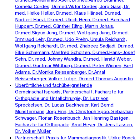
Cornelia Cordes, Dr.med.Viktor Cordes, Jörg Gass, Dr.
med. Heike Heller, Dr.med. Klaus Hänsel, Dr.med.
Norbert Harst, Dr.med. Ulrich Henn, Dr.med. Bernhard
Huppert, Dr.med. Günther Illing, Martin Johais,
Dr.med.Sigrun Jung, Dr.med. Wolfgang Jung, Dr.med.
Irmtraud Lehr, Dr.med. Udo Prehn, Ursula Reichardt,
Wolfgang Reichardt, Dr. med. Zhabeez Sadjadi, Dr.med.
Elke Schiemann, Manfred Scholten, Dr.med.Hans-Josef
Sehn, Dr. med. Johnny Wandira, Dr.med. Harald Weber,
Dr.med. Guntmar Wildburg, Dr.med. Peter Winnen, Bert
Adams, Dr.Monika Reissenberger, Dr.Antal
Reissenberger, Volker Lütge, Dr.med.Thomas Augustin
Überörtliche und fachübergreifende
Gemeinschaftspraxis, Partnerschaft, Fachärzte für
Orthopädie und Unfallchirurgie, Dr. Lutz von
Spreckelsen, Dr. Lucas Backheuer, Karl Bernd
Münstermann, Jörg Finn, Dr. Christoph Spoo, Sebastian
Schwager, Florian Rosenbusch, Jan Henning Bastgen,
Fachärzte für Orthopädie, Arnd Heyer, Dr. Jens Lassen,
Dr. Volker Müller
Partnerschaft Praxis für Mammadiagnostik Ulrike Rönck,