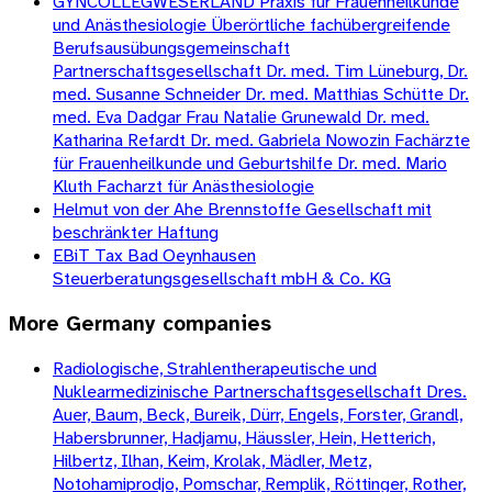
GYNCOLLEGWESERLAND Praxis für Frauenheilkunde
und Anästhesiologie Überörtliche fachübergreifende
Berufsausübungsgemeinschaft
Partnerschaftsgesellschaft Dr. med. Tim Lüneburg, Dr.
med. Susanne Schneider Dr. med. Matthias Schütte Dr.
med. Eva Dadgar Frau Natalie Grunewald Dr. med.
Katharina Refardt Dr. med. Gabriela Nowozin Fachärzte
für Frauenheilkunde und Geburtshilfe Dr. med. Mario
Kluth Facharzt für Anästhesiologie
Helmut von der Ahe Brennstoffe Gesellschaft mit
beschränkter Haftung
EBiT Tax Bad Oeynhausen
Steuerberatungsgesellschaft mbH & Co. KG
More
Germany
companies
Radiologische, Strahlentherapeutische und
Nuklearmedizinische Partnerschaftsgesellschaft Dres.
Auer, Baum, Beck, Bureik, Dürr, Engels, Forster, Grandl,
Habersbrunner, Hadjamu, Häussler, Hein, Hetterich,
Hilbertz, Ilhan, Keim, Krolak, Mädler, Metz,
Notohamiprodjo, Pomschar, Remplik, Röttinger, Rother,