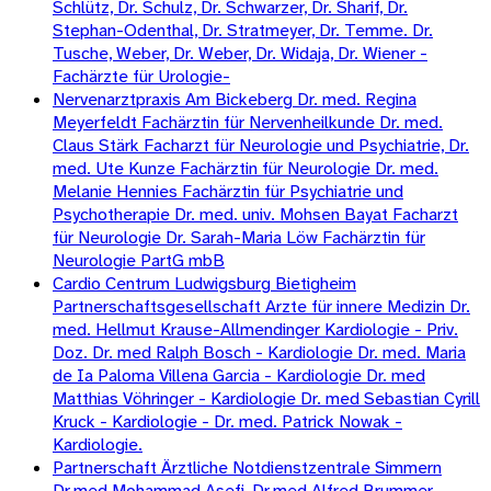
Schlütz, Dr. Schulz, Dr. Schwarzer, Dr. Sharif, Dr.
Stephan-Odenthal, Dr. Stratmeyer, Dr. Temme. Dr.
Tusche, Weber, Dr. Weber, Dr. Widaja, Dr. Wiener -
Fachärzte für Urologie-
Nervenarztpraxis Am Bickeberg Dr. med. Regina
Meyerfeldt Fachärztin für Nervenheilkunde Dr. med.
Claus Stärk Facharzt für Neurologie und Psychiatrie, Dr.
med. Ute Kunze Fachärztin für Neurologie Dr. med.
Melanie Hennies Fachärztin für Psychiatrie und
Psychotherapie Dr. med. univ. Mohsen Bayat Facharzt
für Neurologie Dr. Sarah-Maria Löw Fachärztin für
Neurologie PartG mbB
Cardio Centrum Ludwigsburg Bietigheim
Partnerschaftsgesellschaft Arzte für innere Medizin Dr.
med. Hellmut Krause-Allmendinger Kardiologie - Priv.
Doz. Dr. med Ralph Bosch - Kardiologie Dr. med. Maria
de Ia Paloma Villena Garcia - Kardiologie Dr. med
Matthias Vöhringer - Kardiologie Dr. med Sebastian Cyrill
Kruck - Kardiologie - Dr. med. Patrick Nowak -
Kardiologie.
Partnerschaft Ärztliche Notdienstzentrale Simmern
Dr.med.Mohammad Asefi, Dr.med.Alfred Brummer,