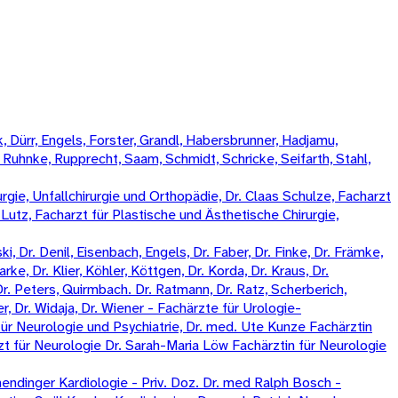
 Dürr, Engels, Forster, Grandl, Habersbrunner, Hadjamu,
, Ruhnke, Rupprecht, Saam, Schmidt, Schricke, Seifarth, Stahl,
rgie, Unfallchirurgie und Orthopädie, Dr. Claas Schulze, Facharzt
k Lutz, Facharzt für Plastische und Ästhetische Chirurgie,
, Dr. Denil, Eisenbach, Engels, Dr. Faber, Dr. Finke, Dr. Främke,
rke, Dr. Klier, Köhler, Köttgen, Dr. Korda, Dr. Kraus, Dr.
Dr. Peters, Quirmbach. Dr. Ratmann, Dr. Ratz, Scherberich,
, Dr. Widaja, Dr. Wiener - Fachärzte für Urologie-
ür Neurologie und Psychiatrie, Dr. med. Ute Kunze Fachärztin
zt für Neurologie Dr. Sarah-Maria Löw Fachärztin für Neurologie
ndinger Kardiologie - Priv. Doz. Dr. med Ralph Bosch -