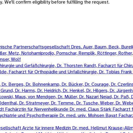
 We'll confirm eligibility before fulfilling the request.
sche Partnerschaftsgesellschaft Dres. Auer, Baum, Beck, Bureik,
Mädler, Metz, Notohamiprodjo, Pomschar, Remplik, Röttinger, Rother
amser, Wolf
irurgie und Gefäßchirurgie, Dr. Thorsten Randt, Facharzt für Chiru
Wilde, Facharzt für Orthopädie und Unfallchirurgie, Dr. Tobias Fran
Dr. Berges, Dr. Bohnenkamp, Dr. Bücker, Dr. Courage, Dr. Czerlinski
Grund, Dr. Harms, Dr. Heidrich, Dr. Henkel, Dr. Hilgers, Dr. Jürgenha
kowski, Maus, von Mendgen, Dr. Müller, Dr. Nazari Nejad, Dr. Paß, 
n-Odenthal, Dr. Stratmeyer, Dr. Temme. Dr. Tusche, Weber, Dr. Weber
 Fachärztin für Nervenheilkunde Dr. med. Claus Stärk Facharzt f
ychiatrie und Psychotherapie Dr. med. univ. Mohsen Bayat Fachar
llschaft Arzte für innere Medizin Dr. med. Hellmut Krause-Allme