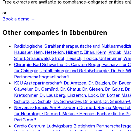
Free extracts are available to compliance-obligated entities only.
or
Book a demo →
Other companies in Ibbenbüren
Radiologische, Strahlentherapeutische und Nuklearmedizini
Häussler, Hein, Hetterich, Hilbertz, Ilhan, Keim, Krolak, 
Stieß, Strauswald, Strobl, Teusch, Todica, Unterrainer, W
Chirurgie Bad Schwartau Dr. Carsten Boger, Facharzt für Ch
für Chirurgie, Unfallchirurgie und Gefäßchirurgie, Dr. Erik 
Partnerschaftsgesellschaft
KCU Ärztepartnerschaft Dr. Arntzen, Dr. Balzien, Dr. Bauer, 
Gälweiler, Dr. Gemünd, Dr. Ghafur, Dr. Giesen, Dr. Goltz, Dr. 
Kretschmer, Dr. Lausberg, Linzenich, Lock, Dr. Lotter, Mas
Schlütz, Dr. Schulz, Dr. Schwarzer, Dr. Sharif, Dr. Stepha
Nervenarztpraxis Am Bickeberg Dr. med. Regina Meyerfeldt
für Neurologie Dr. med. Melanie Hennies Fachärztin für Ps
PartG mbB
Cardio Centrum Ludwigsburg Bietigheim Partnerschaftsgese