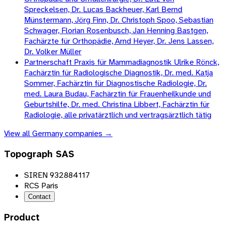
Spreckelsen, Dr. Lucas Backheuer, Karl Bernd
Münstermann, Jörg Finn, Dr. Christoph Spoo, Sebastian
Schwager, Florian Rosenbusch, Jan Henning Bastgen,
Fachärzte für Orthopädie, Arnd Heyer, Dr. Jens Lassen,
Dr. Volker Müller
Partnerschaft Praxis für Mammadiagnostik Ulrike Rönck,
Fachärztin für Radiologische Diagnostik, Dr. med. Katja
Sommer, Fachärztin für Diagnostische Radiologie, Dr.
med. Laura Budau, Fachärztin für Frauenheilkunde und
Geburtshilfe, Dr. med. Christina Libbert, Fachärztin für
Radiologie, alle privatärztlich und vertragsärztlich tätig
View all
Germany
companies →
Topograph SAS
SIREN 932884117
RCS Paris
Contact
Product