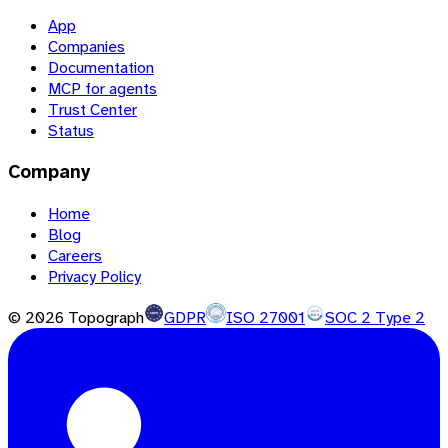
App
Companies
Documentation
MCP for agents
Trust Center
Status
Company
Home
Blog
Careers
Privacy Policy
©
2026
Topograph
GDPR
ISO 27001
SOC 2 Type 2