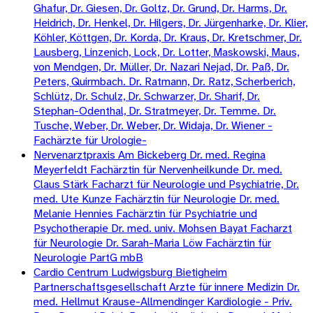
Ghafur, Dr. Giesen, Dr. Goltz, Dr. Grund, Dr. Harms, Dr.
Heidrich, Dr. Henkel, Dr. Hilgers, Dr. Jürgenharke, Dr. Klier,
Köhler, Köttgen, Dr. Korda, Dr. Kraus, Dr. Kretschmer, Dr.
Lausberg, Linzenich, Lock, Dr. Lotter, Maskowski, Maus,
von Mendgen, Dr. Müller, Dr. Nazari Nejad, Dr. Paß, Dr.
Peters, Quirmbach. Dr. Ratmann, Dr. Ratz, Scherberich,
Schlütz, Dr. Schulz, Dr. Schwarzer, Dr. Sharif, Dr.
Stephan-Odenthal, Dr. Stratmeyer, Dr. Temme. Dr.
Tusche, Weber, Dr. Weber, Dr. Widaja, Dr. Wiener -
Fachärzte für Urologie-
Nervenarztpraxis Am Bickeberg Dr. med. Regina
Meyerfeldt Fachärztin für Nervenheilkunde Dr. med.
Claus Stärk Facharzt für Neurologie und Psychiatrie, Dr.
med. Ute Kunze Fachärztin für Neurologie Dr. med.
Melanie Hennies Fachärztin für Psychiatrie und
Psychotherapie Dr. med. univ. Mohsen Bayat Facharzt
für Neurologie Dr. Sarah-Maria Löw Fachärztin für
Neurologie PartG mbB
Cardio Centrum Ludwigsburg Bietigheim
Partnerschaftsgesellschaft Arzte für innere Medizin Dr.
med. Hellmut Krause-Allmendinger Kardiologie - Priv.