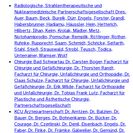
Radiologische, Strahlentherapeutische und
Nuklearmedizinische Partnerschaftsgesellschaft Dres.
Auer, Baum, Beck, Bureik, Dürr, Engels, Forster, Grandl,
Habersbrunner, Hadjamu, Häussler, Hein, Hetterich,
Hilbertz, Ilhan, Keim, Krolak, Mädler, Metz,
Notohamiprodjo, Pomschar, Remplik, Röttinger, Rother,
Ruhnke, Rupprecht, Saam, Schmidt, Schricke, Seifarth,
Stahl, Stieß, Strauswald, Strobl, Teusch, Todica,
Unterrainer, Wamser, Wolf
Chirurgie Bad Schwartau Dr. Carsten Boger, Facharzt für
Chirurgie und Gefäßchirurgie, Dr. Thorsten Randt,
Facharzt für Chirurgie, Unfallchirurgie und Orthopädie, Dr.
Claas Schulze, Facharzt für Chirurgie, Unfallchirurgie und
Gefäßchirurgie, Dr. Erik Wilde, Facharzt für Orthopädie
und Unfallchirurgie, Dr. Tobias Frank Lutz, Facharzt für
Plastische und Ästhetische Chirurgie,
Partnerschaftsgesellschaft
KCU Ärztepartnerschaft Dr. Arntzen, Dr. Balzien, Dr.
Bauer, Dr. Berges, Dr. Bohnenkamp, Dr. Bücker, Dr.
Courage, Dr. Czerlinski, Dr. Denil, Eisenbach, Engels, Dr.
Faber, Dr. Finke, Dr. Främke, Gälweiler, Dr. Gemünd, Dr.