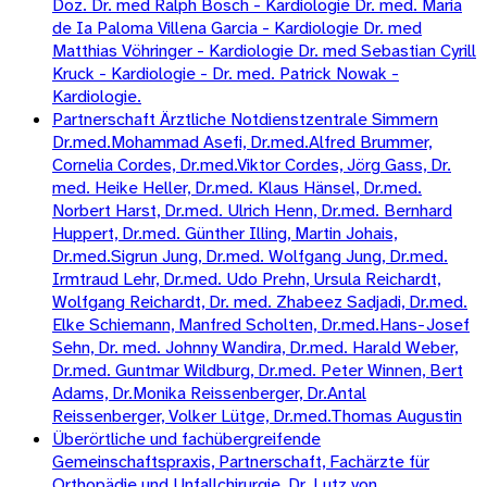
Doz. Dr. med Ralph Bosch - Kardiologie Dr. med. Maria
de Ia Paloma Villena Garcia - Kardiologie Dr. med
Matthias Vöhringer - Kardiologie Dr. med Sebastian Cyrill
Kruck - Kardiologie - Dr. med. Patrick Nowak -
Kardiologie.
Partnerschaft Ärztliche Notdienstzentrale Simmern
Dr.med.Mohammad Asefi, Dr.med.Alfred Brummer,
Cornelia Cordes, Dr.med.Viktor Cordes, Jörg Gass, Dr.
med. Heike Heller, Dr.med. Klaus Hänsel, Dr.med.
Norbert Harst, Dr.med. Ulrich Henn, Dr.med. Bernhard
Huppert, Dr.med. Günther Illing, Martin Johais,
Dr.med.Sigrun Jung, Dr.med. Wolfgang Jung, Dr.med.
Irmtraud Lehr, Dr.med. Udo Prehn, Ursula Reichardt,
Wolfgang Reichardt, Dr. med. Zhabeez Sadjadi, Dr.med.
Elke Schiemann, Manfred Scholten, Dr.med.Hans-Josef
Sehn, Dr. med. Johnny Wandira, Dr.med. Harald Weber,
Dr.med. Guntmar Wildburg, Dr.med. Peter Winnen, Bert
Adams, Dr.Monika Reissenberger, Dr.Antal
Reissenberger, Volker Lütge, Dr.med.Thomas Augustin
Überörtliche und fachübergreifende
Gemeinschaftspraxis, Partnerschaft, Fachärzte für
Orthopädie und Unfallchirurgie, Dr. Lutz von