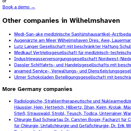
or
Book a demo →
Other companies in Wilhelmshaven
Medi-San-ake medizinische Sanitätshausartikel-Arztbedarf
Augenärzte am Meer Wilhelmshaven Dres. Awe, Lauerman
Lutz Langer Gesellschaft mit beschränkter Haftung Schu
Medkauf Vertriebsgesellschaft für medizinisch-technis
Industriewasserversorgungsgesellschaft Nordwest-Nie
Dassler Schiffahrts- und Handelsgesellschafts mit besch
arvamed Service-, Verwaltungs- und Dienstleistungsgese
Ulmer Schokoladen Beteiligungsgesellschaft mit beschrä
More
Germany
companies
Radiologische, Strahlentherapeutische und Nuklearmedizini
Häussler, Hein, Hetterich, Hilbertz, Ilhan, Keim, Krolak, 
Stieß, Strauswald, Strobl, Teusch, Todica, Unterrainer, W
Chirurgie Bad Schwartau Dr. Carsten Boger, Facharzt für Ch
für Chirurgie, Unfallchirurgie und Gefäßchirurgie, Dr. Erik 