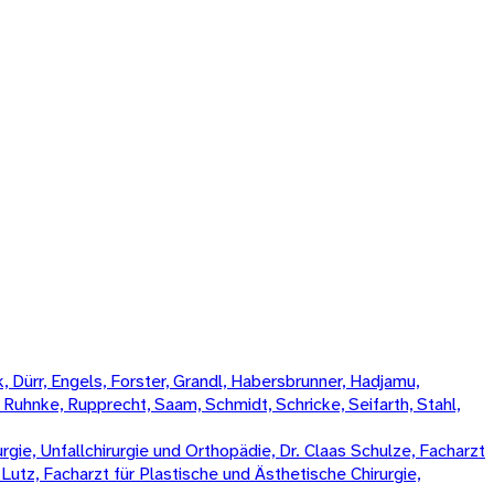
 Dürr, Engels, Forster, Grandl, Habersbrunner, Hadjamu,
, Ruhnke, Rupprecht, Saam, Schmidt, Schricke, Seifarth, Stahl,
rgie, Unfallchirurgie und Orthopädie, Dr. Claas Schulze, Facharzt
k Lutz, Facharzt für Plastische und Ästhetische Chirurgie,