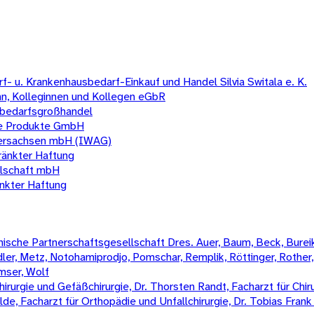
- u. Krankenhausbedarf-Einkauf und Handel Silvia Switala e. K.
n, Kolleginnen und Kollegen eGbR
lbedarfsgroßhandel
che Produkte GmbH
dersachsen mbH (IWAG)
ränkter Haftung
llschaft mbH
nkter Haftung
sche Partnerschaftsgesellschaft Dres. Auer, Baum, Beck, Bureik,
Mädler, Metz, Notohamiprodjo, Pomschar, Remplik, Röttinger, Rother
amser, Wolf
irurgie und Gefäßchirurgie, Dr. Thorsten Randt, Facharzt für Chiru
Wilde, Facharzt für Orthopädie und Unfallchirurgie, Dr. Tobias Fran