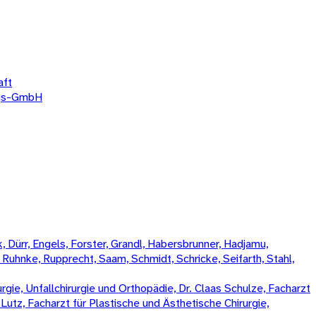
aft
ngs-GmbH
 Dürr, Engels, Forster, Grandl, Habersbrunner, Hadjamu,
, Ruhnke, Rupprecht, Saam, Schmidt, Schricke, Seifarth, Stahl,
rgie, Unfallchirurgie und Orthopädie, Dr. Claas Schulze, Facharzt
k Lutz, Facharzt für Plastische und Ästhetische Chirurgie,