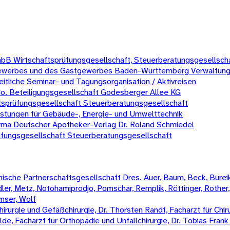
B Wirtschaftsprüfungsgesellschaft, Steuerberatungsgesellsch
hrsgewerbes und des Gastgewerbes Baden-Württemberg Verwaltu
itliche Seminar- und Tagungsorganisation / Aktivreisen
o. Beteiligungsgesellschaft Godesberger Allee KG
sprüfungsgesellschaft Steuerberatungsgesellschaft
stungen für Gebäude-, Energie- und Umwelttechnik
irma Deutscher Apotheker-Verlag Dr. Roland Schmiedel
üfungsgesellschaft Steuerberatungsgesellschaft
sche Partnerschaftsgesellschaft Dres. Auer, Baum, Beck, Bureik,
Mädler, Metz, Notohamiprodjo, Pomschar, Remplik, Röttinger, Rother
amser, Wolf
irurgie und Gefäßchirurgie, Dr. Thorsten Randt, Facharzt für Chiru
Wilde, Facharzt für Orthopädie und Unfallchirurgie, Dr. Tobias Fran