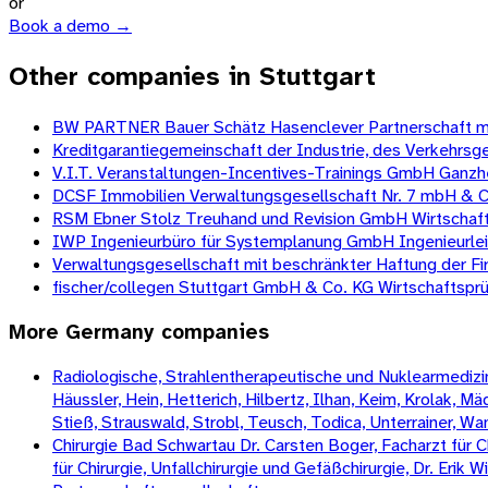
or
Book a demo →
Other companies in Stuttgart
BW PARTNER Bauer Schätz Hasenclever Partnerschaft mb
Kreditgarantiegemeinschaft der Industrie, des Verke
V.I.T. Veranstaltungen-Incentives-Trainings GmbH Ganzhe
DCSF Immobilien Verwaltungsgesellschaft Nr. 7 mbH & C
RSM Ebner Stolz Treuhand und Revision GmbH Wirtschaft
IWP Ingenieurbüro für Systemplanung GmbH Ingenieurlei
Verwaltungsgesellschaft mit beschränkter Haftung der F
fischer/collegen Stuttgart GmbH & Co. KG Wirtschaftspr
More
Germany
companies
Radiologische, Strahlentherapeutische und Nuklearmedizini
Häussler, Hein, Hetterich, Hilbertz, Ilhan, Keim, Krolak, 
Stieß, Strauswald, Strobl, Teusch, Todica, Unterrainer, W
Chirurgie Bad Schwartau Dr. Carsten Boger, Facharzt für Ch
für Chirurgie, Unfallchirurgie und Gefäßchirurgie, Dr. Erik 