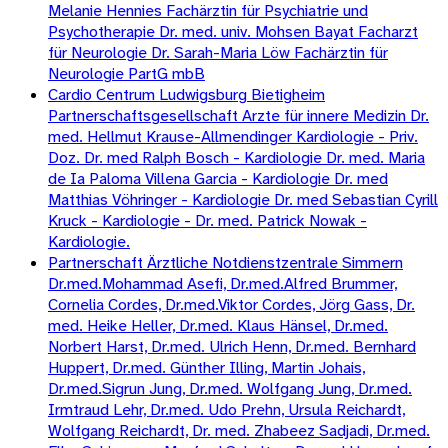
Melanie Hennies Fachärztin für Psychiatrie und
Psychotherapie Dr. med. univ. Mohsen Bayat Facharzt
für Neurologie Dr. Sarah-Maria Löw Fachärztin für
Neurologie PartG mbB
Cardio Centrum Ludwigsburg Bietigheim
Partnerschaftsgesellschaft Arzte für innere Medizin Dr.
med. Hellmut Krause-Allmendinger Kardiologie - Priv.
Doz. Dr. med Ralph Bosch - Kardiologie Dr. med. Maria
de Ia Paloma Villena Garcia - Kardiologie Dr. med
Matthias Vöhringer - Kardiologie Dr. med Sebastian Cyrill
Kruck - Kardiologie - Dr. med. Patrick Nowak -
Kardiologie.
Partnerschaft Ärztliche Notdienstzentrale Simmern
Dr.med.Mohammad Asefi, Dr.med.Alfred Brummer,
Cornelia Cordes, Dr.med.Viktor Cordes, Jörg Gass, Dr.
med. Heike Heller, Dr.med. Klaus Hänsel, Dr.med.
Norbert Harst, Dr.med. Ulrich Henn, Dr.med. Bernhard
Huppert, Dr.med. Günther Illing, Martin Johais,
Dr.med.Sigrun Jung, Dr.med. Wolfgang Jung, Dr.med.
Irmtraud Lehr, Dr.med. Udo Prehn, Ursula Reichardt,
Wolfgang Reichardt, Dr. med. Zhabeez Sadjadi, Dr.med.