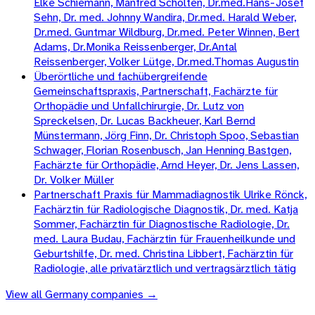
Elke Schiemann, Manfred Scholten, Dr.med.Hans-Josef
Sehn, Dr. med. Johnny Wandira, Dr.med. Harald Weber,
Dr.med. Guntmar Wildburg, Dr.med. Peter Winnen, Bert
Adams, Dr.Monika Reissenberger, Dr.Antal
Reissenberger, Volker Lütge, Dr.med.Thomas Augustin
Überörtliche und fachübergreifende
Gemeinschaftspraxis, Partnerschaft, Fachärzte für
Orthopädie und Unfallchirurgie, Dr. Lutz von
Spreckelsen, Dr. Lucas Backheuer, Karl Bernd
Münstermann, Jörg Finn, Dr. Christoph Spoo, Sebastian
Schwager, Florian Rosenbusch, Jan Henning Bastgen,
Fachärzte für Orthopädie, Arnd Heyer, Dr. Jens Lassen,
Dr. Volker Müller
Partnerschaft Praxis für Mammadiagnostik Ulrike Rönck,
Fachärztin für Radiologische Diagnostik, Dr. med. Katja
Sommer, Fachärztin für Diagnostische Radiologie, Dr.
med. Laura Budau, Fachärztin für Frauenheilkunde und
Geburtshilfe, Dr. med. Christina Libbert, Fachärztin für
Radiologie, alle privatärztlich und vertragsärztlich tätig
View all
Germany
companies →