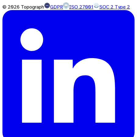
©
2026
Topograph
GDPR
ISO 27001
SOC 2 Type 2