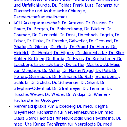
und Unfallchirurgie, Dr. Tobias Frank Lutz, Facharzt für
Plastische und Ästhetische Chirurgie,
Partnerschaftsgesellschaft
KCU Ärztepartnerschaft Dr. Arntzen, Dr. Balzien, Dr.
Bauer, Dr. Berges, Dr. Bohnenkamp, Dr. Bücker, Dr.
Courage, Dr. Czerlinski, Dr. Denil, Eisenbach, Engels, Dr.
Faber, Dr. Finke, Dr. Främke, Gälweiler, Dr. Gemünd, Dr.
Ghafur, Dr. Giesen, Dr. Goltz, Dr. Grund, Dr. Harms, Dr.
Heidrich, Dr. Henkel, Dr. Hilgers, Dr. Jürgenharke, Dr. Klier,
Köhler, Köttgen, Dr. Korda, Dr. Kraus, Dr. Kretschmer, Dr.
Lausberg, Linzenich, Lock, Dr. Lotter, Maskowski, Maus,
von Mendgen, Dr. Müller, Dr. Nazari Nejad, Dr. Paß, Dr.
Peters, Quirmbach. Dr. Ratmann, Dr. Ratz, Scherberich,
Schlütz, Dr. Schulz, Dr. Schwarzer, Dr. Sharif, Dr.
Stephan-Odenthal, Dr. Stratmeyer, Dr. Temme. Dr.
Tusche, Weber, Dr. Weber, Dr. Widaja, Dr. Wiener -
Fachärzte für Urologie-
Nervenarztpraxis Am Bickeberg Dr. med. Regina
Meyerfeldt Fachärztin für Nervenheilkunde Dr. med.
Claus Stärk Facharzt für Neurologie und Psychiatrie, Dr.
med. Ute Kunze Fachärztin für Neurologie Dr. med.