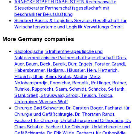
ARNECKE SIBETH DABELSTEIN Rechtsanwälte
Steuerberater Partnerschaftsgesellschaft mit
beschränkter Berufshaftung
Schubert Basics & Logistics Services Gesellschaft für
Wirtschaftssysteme und Logistik Verwaltungs GmbH
More
Germany
companies
Radiologische, Strahlentherapeutische und
Nuklearmedizinische Partnerschaftsgesellschaft Dres.
Auer, Baum, Beck, Bureik, Dürr, Engels, Forster, Grandl,
Habersbrunner, Hadjamu, Häussler, Hein, Hetterich,
Hilbertz, Ilhan, Keim, Krolak, Mädler, Metz,
Notohamiprodjo, Pomschar, Remplik, Röttinger, Rother,
Ruhnke, Rupprecht, Saam, Schmidt, Schricke, Seifarth,
Stahl, Stieß, Strauswald, Strobl, Teusch, Todica,
Unterrainer, Wamser, Wolf
Chirurgie Bad Schwartau Dr. Carsten Boger, Facharzt für
Chirurgie und Gefäßchirurgie, Dr. Thorsten Randt,
Facharzt für Chirurgie, Unfallchirurgie und Orthopädie, Dr.
Claas Schulze, Facharzt für Chirurgie, Unfallchirurgie und
Gefäßchirurgie, Dr. Erik Wilde, Facharzt für Orthopädie