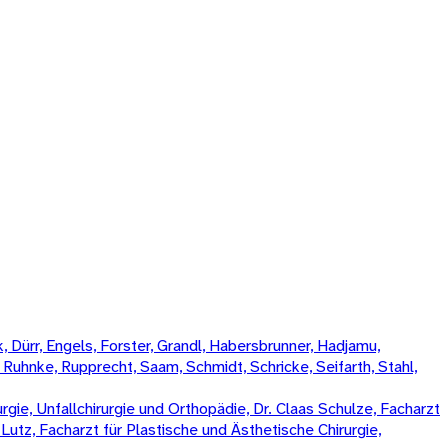
 Dürr, Engels, Forster, Grandl, Habersbrunner, Hadjamu,
, Ruhnke, Rupprecht, Saam, Schmidt, Schricke, Seifarth, Stahl,
rgie, Unfallchirurgie und Orthopädie, Dr. Claas Schulze, Facharzt
k Lutz, Facharzt für Plastische und Ästhetische Chirurgie,