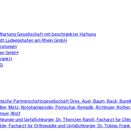
 Wartung Gesellschaft mit beschränkter Haftung
tadt Ludwigshafen am Rhein GmbH
ratorium
ngen GmbH
ränkt)
KG
sche Partnerschaftsgesellschaft Dres. Auer, Baum, Beck, Bureik,
Mädler, Metz, Notohamiprodjo, Pomschar, Remplik, Röttinger, Rother
amser, Wolf
irurgie und Gefäßchirurgie, Dr. Thorsten Randt, Facharzt für Chiru
Wilde, Facharzt für Orthopädie und Unfallchirurgie, Dr. Tobias Fran