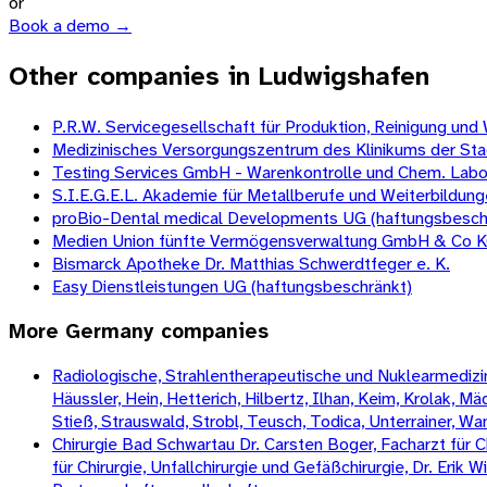
or
Book a demo →
Other companies in Ludwigshafen
P.R.W. Servicegesellschaft für Produktion, Reinigung und
Medizinisches Versorgungszentrum des Klinikums der S
Testing Services GmbH - Warenkontrolle und Chem. Labo
S.I.E.G.E.L. Akademie für Metallberufe und Weiterbildu
proBio-Dental medical Developments UG (haftungsbesch
Medien Union fünfte Vermögensverwaltung GmbH & Co 
Bismarck Apotheke Dr. Matthias Schwerdtfeger e. K.
Easy Dienstleistungen UG (haftungsbeschränkt)
More
Germany
companies
Radiologische, Strahlentherapeutische und Nuklearmedizini
Häussler, Hein, Hetterich, Hilbertz, Ilhan, Keim, Krolak, 
Stieß, Strauswald, Strobl, Teusch, Todica, Unterrainer, W
Chirurgie Bad Schwartau Dr. Carsten Boger, Facharzt für Ch
für Chirurgie, Unfallchirurgie und Gefäßchirurgie, Dr. Erik 