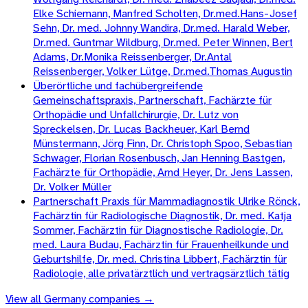
Elke Schiemann, Manfred Scholten, Dr.med.Hans-Josef
Sehn, Dr. med. Johnny Wandira, Dr.med. Harald Weber,
Dr.med. Guntmar Wildburg, Dr.med. Peter Winnen, Bert
Adams, Dr.Monika Reissenberger, Dr.Antal
Reissenberger, Volker Lütge, Dr.med.Thomas Augustin
Überörtliche und fachübergreifende
Gemeinschaftspraxis, Partnerschaft, Fachärzte für
Orthopädie und Unfallchirurgie, Dr. Lutz von
Spreckelsen, Dr. Lucas Backheuer, Karl Bernd
Münstermann, Jörg Finn, Dr. Christoph Spoo, Sebastian
Schwager, Florian Rosenbusch, Jan Henning Bastgen,
Fachärzte für Orthopädie, Arnd Heyer, Dr. Jens Lassen,
Dr. Volker Müller
Partnerschaft Praxis für Mammadiagnostik Ulrike Rönck,
Fachärztin für Radiologische Diagnostik, Dr. med. Katja
Sommer, Fachärztin für Diagnostische Radiologie, Dr.
med. Laura Budau, Fachärztin für Frauenheilkunde und
Geburtshilfe, Dr. med. Christina Libbert, Fachärztin für
Radiologie, alle privatärztlich und vertragsärztlich tätig
View all
Germany
companies →