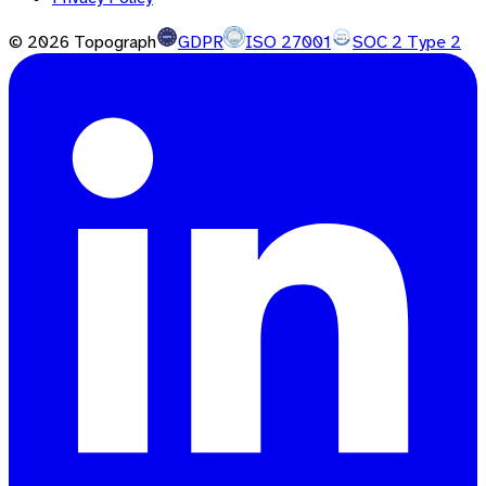
©
2026
Topograph
GDPR
ISO 27001
SOC 2 Type 2