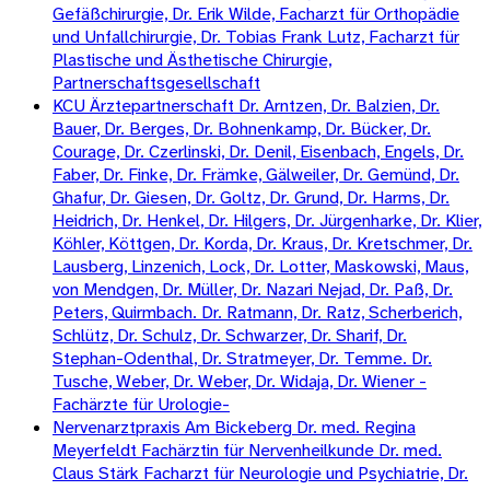
Gefäßchirurgie, Dr. Erik Wilde, Facharzt für Orthopädie
und Unfallchirurgie, Dr. Tobias Frank Lutz, Facharzt für
Plastische und Ästhetische Chirurgie,
Partnerschaftsgesellschaft
KCU Ärztepartnerschaft Dr. Arntzen, Dr. Balzien, Dr.
Bauer, Dr. Berges, Dr. Bohnenkamp, Dr. Bücker, Dr.
Courage, Dr. Czerlinski, Dr. Denil, Eisenbach, Engels, Dr.
Faber, Dr. Finke, Dr. Främke, Gälweiler, Dr. Gemünd, Dr.
Ghafur, Dr. Giesen, Dr. Goltz, Dr. Grund, Dr. Harms, Dr.
Heidrich, Dr. Henkel, Dr. Hilgers, Dr. Jürgenharke, Dr. Klier,
Köhler, Köttgen, Dr. Korda, Dr. Kraus, Dr. Kretschmer, Dr.
Lausberg, Linzenich, Lock, Dr. Lotter, Maskowski, Maus,
von Mendgen, Dr. Müller, Dr. Nazari Nejad, Dr. Paß, Dr.
Peters, Quirmbach. Dr. Ratmann, Dr. Ratz, Scherberich,
Schlütz, Dr. Schulz, Dr. Schwarzer, Dr. Sharif, Dr.
Stephan-Odenthal, Dr. Stratmeyer, Dr. Temme. Dr.
Tusche, Weber, Dr. Weber, Dr. Widaja, Dr. Wiener -
Fachärzte für Urologie-
Nervenarztpraxis Am Bickeberg Dr. med. Regina
Meyerfeldt Fachärztin für Nervenheilkunde Dr. med.
Claus Stärk Facharzt für Neurologie und Psychiatrie, Dr.