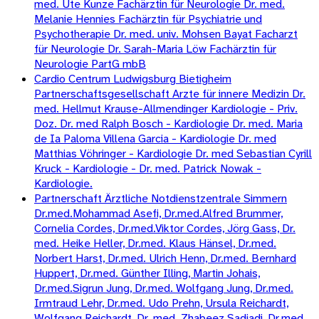
med. Ute Kunze Fachärztin für Neurologie Dr. med.
Melanie Hennies Fachärztin für Psychiatrie und
Psychotherapie Dr. med. univ. Mohsen Bayat Facharzt
für Neurologie Dr. Sarah-Maria Löw Fachärztin für
Neurologie PartG mbB
Cardio Centrum Ludwigsburg Bietigheim
Partnerschaftsgesellschaft Arzte für innere Medizin Dr.
med. Hellmut Krause-Allmendinger Kardiologie - Priv.
Doz. Dr. med Ralph Bosch - Kardiologie Dr. med. Maria
de Ia Paloma Villena Garcia - Kardiologie Dr. med
Matthias Vöhringer - Kardiologie Dr. med Sebastian Cyrill
Kruck - Kardiologie - Dr. med. Patrick Nowak -
Kardiologie.
Partnerschaft Ärztliche Notdienstzentrale Simmern
Dr.med.Mohammad Asefi, Dr.med.Alfred Brummer,
Cornelia Cordes, Dr.med.Viktor Cordes, Jörg Gass, Dr.
med. Heike Heller, Dr.med. Klaus Hänsel, Dr.med.
Norbert Harst, Dr.med. Ulrich Henn, Dr.med. Bernhard
Huppert, Dr.med. Günther Illing, Martin Johais,
Dr.med.Sigrun Jung, Dr.med. Wolfgang Jung, Dr.med.
Irmtraud Lehr, Dr.med. Udo Prehn, Ursula Reichardt,
Wolfgang Reichardt, Dr. med. Zhabeez Sadjadi, Dr.med.