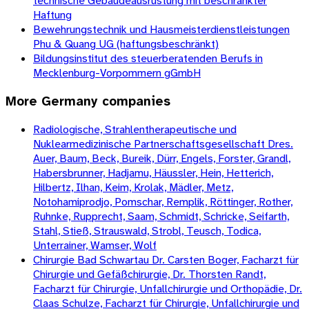
technische Gebäudeausrüstung mit beschränkter
Haftung
Bewehrungstechnik und Hausmeisterdienstleistungen
Phu & Quang UG (haftungsbeschränkt)
Bildungsinstitut des steuerberatenden Berufs in
Mecklenburg-Vorpommern gGmbH
More
Germany
companies
Radiologische, Strahlentherapeutische und
Nuklearmedizinische Partnerschaftsgesellschaft Dres.
Auer, Baum, Beck, Bureik, Dürr, Engels, Forster, Grandl,
Habersbrunner, Hadjamu, Häussler, Hein, Hetterich,
Hilbertz, Ilhan, Keim, Krolak, Mädler, Metz,
Notohamiprodjo, Pomschar, Remplik, Röttinger, Rother,
Ruhnke, Rupprecht, Saam, Schmidt, Schricke, Seifarth,
Stahl, Stieß, Strauswald, Strobl, Teusch, Todica,
Unterrainer, Wamser, Wolf
Chirurgie Bad Schwartau Dr. Carsten Boger, Facharzt für
Chirurgie und Gefäßchirurgie, Dr. Thorsten Randt,
Facharzt für Chirurgie, Unfallchirurgie und Orthopädie, Dr.
Claas Schulze, Facharzt für Chirurgie, Unfallchirurgie und