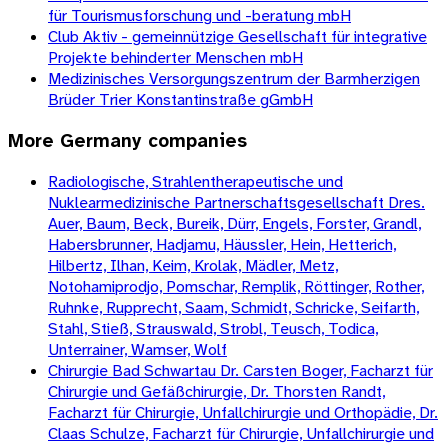
für Tourismusforschung und -beratung mbH
Club Aktiv - gemeinnützige Gesellschaft für integrative
Projekte behinderter Menschen mbH
Medizinisches Versorgungszentrum der Barmherzigen
Brüder Trier Konstantinstraße gGmbH
More
Germany
companies
Radiologische, Strahlentherapeutische und
Nuklearmedizinische Partnerschaftsgesellschaft Dres.
Auer, Baum, Beck, Bureik, Dürr, Engels, Forster, Grandl,
Habersbrunner, Hadjamu, Häussler, Hein, Hetterich,
Hilbertz, Ilhan, Keim, Krolak, Mädler, Metz,
Notohamiprodjo, Pomschar, Remplik, Röttinger, Rother,
Ruhnke, Rupprecht, Saam, Schmidt, Schricke, Seifarth,
Stahl, Stieß, Strauswald, Strobl, Teusch, Todica,
Unterrainer, Wamser, Wolf
Chirurgie Bad Schwartau Dr. Carsten Boger, Facharzt für
Chirurgie und Gefäßchirurgie, Dr. Thorsten Randt,
Facharzt für Chirurgie, Unfallchirurgie und Orthopädie, Dr.
Claas Schulze, Facharzt für Chirurgie, Unfallchirurgie und