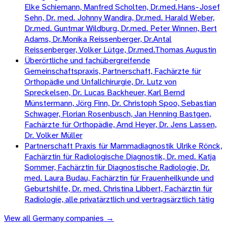
Elke Schiemann, Manfred Scholten, Dr.med.Hans-Josef
Sehn, Dr. med. Johnny Wandira, Dr.med. Harald Weber,
Dr.med. Guntmar Wildburg, Dr.med. Peter Winnen, Bert
Adams, Dr.Monika Reissenberger, Dr.Antal
Reissenberger, Volker Lütge, Dr.med.Thomas Augustin
Überörtliche und fachübergreifende
Gemeinschaftspraxis, Partnerschaft, Fachärzte für
Orthopädie und Unfallchirurgie, Dr. Lutz von
Spreckelsen, Dr. Lucas Backheuer, Karl Bernd
Münstermann, Jörg Finn, Dr. Christoph Spoo, Sebastian
Schwager, Florian Rosenbusch, Jan Henning Bastgen,
Fachärzte für Orthopädie, Arnd Heyer, Dr. Jens Lassen,
Dr. Volker Müller
Partnerschaft Praxis für Mammadiagnostik Ulrike Rönck,
Fachärztin für Radiologische Diagnostik, Dr. med. Katja
Sommer, Fachärztin für Diagnostische Radiologie, Dr.
med. Laura Budau, Fachärztin für Frauenheilkunde und
Geburtshilfe, Dr. med. Christina Libbert, Fachärztin für
Radiologie, alle privatärztlich und vertragsärztlich tätig
View all
Germany
companies →