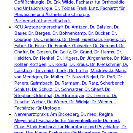
Gefäßchirurgie, Dr. Erik Wilde, Facharzt für Orthopädie
und Unfallchirurgie, Dr. Tobias Frank Lutz, Facharzt für
Plastische und Ästhetische Chirurgie,
Partnerschaftsgesellschaft
KCU Ärztepartnerschaft Dr. Arntzen, Dr. Balzien, Dr.
Bauer, Dr. Berges, Dr. Bohnenkamp, Dr. Bücker, Dr.
Courage, Dr. Czerlinski, Dr. Denil, Eisenbach, Engels, Dr.
Faber, Dr. Finke, Dr. Främke, Gälweiler, Dr. Gemünd, Dr.
Ghafur, Dr. Giesen, Dr. Goltz, Dr. Grund, Dr. Harms, Dr.
Heidrich, Dr. Henkel, Dr. Hilgers, Dr. Jürgenharke, Dr. Klier,
Köhler, Köttgen, Dr. Korda, Dr. Kraus, Dr. Kretschmer, Dr.
Lausberg, Linzenich, Lock, Dr. Lotter, Maskowski, Maus,
von Mendgen, Dr. Müller, Dr. Nazari Nejad, Dr. Paß, Dr.
Peters, Quirmbach. Dr. Ratmann, Dr. Ratz, Scherberich,
Schlütz, Dr. Schulz, Dr. Schwarzer, Dr. Sharif, Dr.
Stephan-Odenthal, Dr. Stratmeyer, Dr. Temme. Dr.
Tusche, Weber, Dr. Weber, Dr. Widaja, Dr. Wiener -
Fachärzte für Urologie-
Nervenarztpraxis Am Bickeberg Dr. med. Regina
Meyerfeldt Fachärztin für Nervenheilkunde Dr. med.
Claus Stärk Facharzt für Neurologie und Psychiatrie, Dr.
med. Ute Kunze Fachärztin für Neurologie Dr. med.