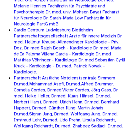
Melanie Hennies Fachärztin für Psychiatrie und
Psychotherapie Dr. med. univ. Mohsen Bayat Facharzt
für Neurologie Dr. Sarah-Maria Löw Fachärztin für
Neurologie PartG mbB
Cardio Centrum Ludwigsburg Bietigheim
Partnerschaftsgesellschaft Arzte für innere Medizin Dr.
med. Hellmut Krause-Allmendinger Kardiologie - Priv.
Doz. Dr. med Ralph Bosch - Kardiologie Dr. med. Maria
de Ia Paloma Villena Garcia - Kardiologie Dr. med
Matthias Vöhringer - Kardiologie Dr. med Sebastian Cyrill
Kruck - Kardiologie - Dr. med. Patrick Nowak -
Kardiologie.
Partnerschaft Ärztliche Notdienstzentrale Simmern
Dr.med.Mohammad Asefi, Dr.med.Alfred Brummer,
Cornelia Cordes, Dr.med.Viktor Cordes, Jörg Gass, Dr.
med. Heike Heller, Dr.med. Klaus Hänsel, Dr.med.
Norbert Harst, Dr.med. Ulrich Henn, Dr.med. Bernhard
Huppert, Dr.med. Günther Illing, Martin Johais,
Dr.med.Sigrun Jung, Dr.med. Wolfgang Jung, Dr.med.
Irmtraud Lehr, Dr.med. Udo Prehn, Ursula Reichardt,
Wolfgang Reichardt, Dr. med. Zhabeez Sadjadi, Dr.med.