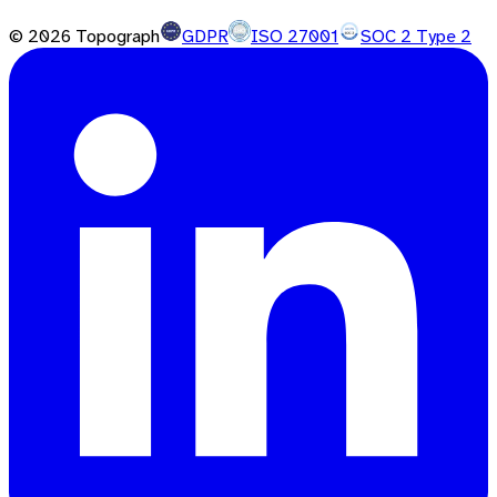
©
2026
Topograph
GDPR
ISO 27001
SOC 2 Type 2