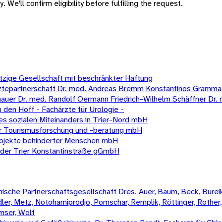
 We'll confirm eligibility before fulfilling the request.
ützige Gesellschaft mit beschränkter Haftung
ztepartnerschaft Dr. med. Andreas Bremm Konstantinos Grammati
uer Dr. med. Randolf Oermann Friedrich-Wilhelm Schäffner Dr. 
den Hoff - Fachärzte für Urologie -
s sozialen Miteinanders in Trier-Nord mbH
für Tourismusforschung und -beratung mbH
 Projekte behinderter Menschen mbH
der Trier Konstantinstraße gGmbH
sche Partnerschaftsgesellschaft Dres. Auer, Baum, Beck, Bureik,
Mädler, Metz, Notohamiprodjo, Pomschar, Remplik, Röttinger, Rother
amser, Wolf