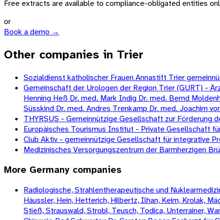
Free extracts are available to compliance-obligated entities only.
or
Book a demo →
Other companies in Trier
Sozialdienst katholischer Frauen Annastift Trier gemeinn
Gemeinschaft der Urologen der Region Trier (GURT) - Är
Henning Heß Dr. med. Mark Indig Dr. med. Bernd Moldenha
Süsskind Dr. med. Andres Trenkamp Dr. med. Joachim von 
THYRSUS - Gemeinnützige Gesellschaft zur Förderung de
Europäisches Tourismus Institut - Private Gesellschaft 
Club Aktiv - gemeinnützige Gesellschaft für integrative
Medizinisches Versorgungszentrum der Barmherzigen Brü
More
Germany
companies
Radiologische, Strahlentherapeutische und Nuklearmedizini
Häussler, Hein, Hetterich, Hilbertz, Ilhan, Keim, Krolak, 
Stieß, Strauswald, Strobl, Teusch, Todica, Unterrainer, W