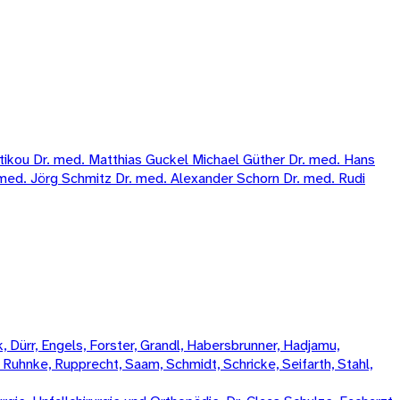
kou Dr. med. Matthias Guckel Michael Güther Dr. med. Hans
med. Jörg Schmitz Dr. med. Alexander Schorn Dr. med. Rudi
 Dürr, Engels, Forster, Grandl, Habersbrunner, Hadjamu,
, Ruhnke, Rupprecht, Saam, Schmidt, Schricke, Seifarth, Stahl,