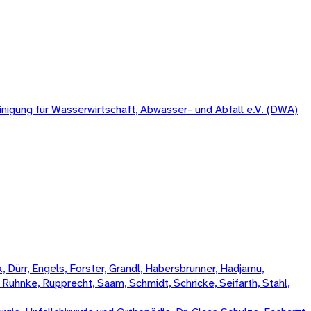
igung für Wasserwirtschaft, Abwasser- und Abfall e.V. (DWA)
 Dürr, Engels, Forster, Grandl, Habersbrunner, Hadjamu,
, Ruhnke, Rupprecht, Saam, Schmidt, Schricke, Seifarth, Stahl,