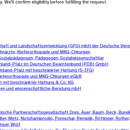
 We'll confirm eligibility before fulfilling the request.
chaft und Landschaftsentwicklung (GFG) mbH der Deutsche Verein
 Zahnärzte, Kieferorthopäde und MKG-Chirurgen
Sozialpädagogen, Pädagogen, Sozialwissenschaftler
einland-Pfalz im Deutschen Beamtenbund (PDB) GmbH
inland-Pfalz mit beschränkter Haftung (S-IFG)
e, Kieferorthopäde und MKG-Chirurgen eGbR
ft mit beschränkter Haftung & Co. KG
ten und wissenschaftliche Beratung mbH
sche Partnerschaftsgesellschaft Dres. Auer, Baum, Beck, Bureik,
Mädler, Metz, Notohamiprodjo, Pomschar, Remplik, Röttinger, Rother
amser, Wolf