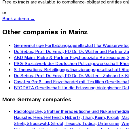
Free extracts are available to compliance-obligated entities only.
or
Book a demo →
Other companies in Mainz
Gemeinnützige Fortbildungsgesellschaft für Wasserwirts
Dr. Sebus, Prof. Dr. Ernst, PD Dr. Dr. Walter und Partner
ABD Mainz Rieke & Partner Psychosoziale Betreuungen, 
PSG-Sozialwerk der Deutschen Polizeigewerkschaft Rh
S-Innovations-Beteiligungsfinanzierungsgesellschaft Rhe
Dr. Sebus, Prof. Dr. Ernst, PD Dr. Dr. Walter - Zahnärzt
Casatex Groß- und Einzelhandel mit Textilien Gesellscha
BIODATA Gesellschaft für die Erfassung biologischer Da
More
Germany
companies
Radiologische, Strahlentherapeutische und Nuklearmedizini
Häussler, Hein, Hetterich, Hilbertz, Ilhan, Keim, Krolak, 
Stieß, Strauswald, Strobl, Teusch, Todica, Unterrainer, W