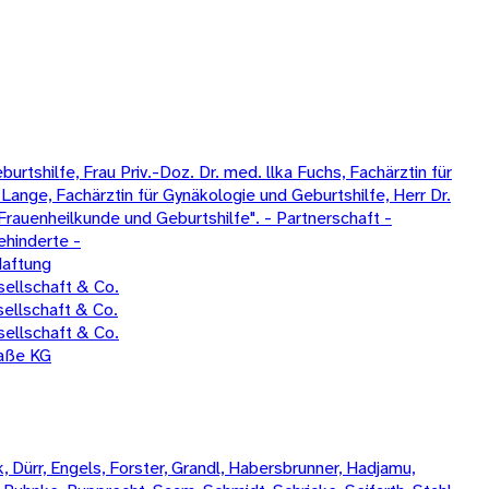
tshilfe, Frau Priv.-Doz. Dr. med. llka Fuchs, Fachärztin für
Lange, Fachärztin für Gynäkologie und Geburtshilfe, Herr Dr.
Frauenheilkunde und Geburtshilfe". - Partnerschaft -
ehinderte -
Haftung
ellschaft & Co.
ellschaft & Co.
ellschaft & Co.
raße KG
 Dürr, Engels, Forster, Grandl, Habersbrunner, Hadjamu,