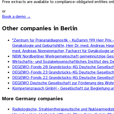
Free extracts are available to compliance-obligated entities only.
or
Book a demo →
Other companies in Berlin
"Zentrum für Pränataldiagnostik - KuDamm 199 Herr Priv.-D
Gynäkologie und Geburtshilfe, Herr Dr. med. Andreas Hagen
med. Andreas Nonnenmacher, Facharzt für Gynäkologie und G
NBW Nordberliner Werkgemeinschaft gemeinnützige Gesell
Wirtschafts- und Sozialwissenschaftliches Institut des
DEGEWO-Fonds 20 Grundstücks-KG Deutsche Gesellschaf
DEGEWO-Fonds 23 Grundstücks-KG Deutsche Gesellschaf
DEGEWO-Fonds 22 Grundstücks-KG Deutsche Gesellschaf
DEGEWO Deutsche Gesellschaft zur Förderung des Wohnu
Kompetenzrausch GmbH - Gesellschaft zur Begleitung und
More
Germany
companies
Radiologische, Strahlentherapeutische und Nuklearmedizini