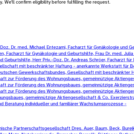
 We'll confirm eligibility before fulfilling the request.
oz. Dr. med. Michael Entezami, Facharzt für Gynäkologie und Gebur
, Facharzt für Gynäkologie und Geburtshilfe, Frau Dr. med. Julia 
eburtshilfe, Herr Priv.-Doz. Dr. Andreas Schröer, Facharzt für 
schaft mit beschränkter Haftung - anerkannte Werkstatt für B
 Deutschen Gewerkschaftsbundes, Gesellschaft mit beschränkter 
t zur Förderung des Wohnungsbaues, gemeinnützige Aktienges
t zur Förderung des Wohnungsbaues, gemeinnützige Aktienges
t zur Förderung des Wohnungsbaues, gemeinnützige Aktienges
ngsbaues, gemeinnützige Aktiengesellschaft & Co. Exerzierst
 Beratung individueller und familiärer Wachstumsprozesse -
sche Partnerschaftsgesellschaft Dres. Auer, Baum, Beck, Bureik,