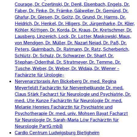
Courage, Dr. Czerlinski, Dr. Denil, Eisenbach, Engels, Dr.
Faber, Dr. Finke, Dr. Främke, Gälweiler, Dr. Gemünd, Dr.
Ghafur, Dr. Giesen, Dr. Goltz, Dr. Grund, Dr. Harms, Dr.
Heidrich, Dr. Henkel, Dr. Hilgers, Dr. Jürgenharke, Dr. Klier,
Köhler, Köttgen, Dr. Korda, Dr. Kraus, Dr. Kretschmer, Dr.
Lausberg, Linzenich, Lock, Dr. Lotter, Maskowski, Maus,
von Mendgen, Dr. Müller, Dr. Nazari Nejad, Dr. Paß, Dr.
Peters, Quirmbach. Dr. Ratmann, Dr. Ratz, Scherberich,
Schlütz, Dr. Schulz, Dr. Schwarzer, Dr. Sharif, Dr.
Stephan-Odenthal, Dr. Stratmeyer, Dr. Temme. Dr.
Tusche, Weber, Dr. Weber, Dr. Widaja, Dr. Wiener -
Fachärzte für Urologie-
Nervenarztpraxis Am Bickeberg Dr. med. Regina
Meyerfeldt Fachärztin für Nervenheilkunde Dr. med.
Claus Stärk Facharzt für Neurologie und Psychiatrie, Dr.
med. Ute Kunze Fachärztin für Neurologie Dr. med.
Melanie Hennies Fachärztin für Psychiatrie und
Psychotherapie Dr. med. univ. Mohsen Bayat Facharzt
für Neurologie Dr. Sarah-Maria Löw Fachärztin für
Neurologie PartG mbB
Cardio Centrum Ludwigsburg Bietigheim