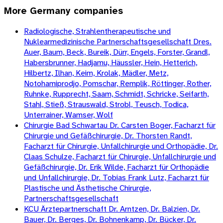
More
Germany
companies
Radiologische, Strahlentherapeutische und
Nuklearmedizinische Partnerschaftsgesellschaft Dres.
Auer, Baum, Beck, Bureik, Dürr, Engels, Forster, Grandl,
Habersbrunner, Hadjamu, Häussler, Hein, Hetterich,
Hilbertz, Ilhan, Keim, Krolak, Mädler, Metz,
Notohamiprodjo, Pomschar, Remplik, Röttinger, Rother,
Ruhnke, Rupprecht, Saam, Schmidt, Schricke, Seifarth,
Stahl, Stieß, Strauswald, Strobl, Teusch, Todica,
Unterrainer, Wamser, Wolf
Chirurgie Bad Schwartau Dr. Carsten Boger, Facharzt für
Chirurgie und Gefäßchirurgie, Dr. Thorsten Randt,
Facharzt für Chirurgie, Unfallchirurgie und Orthopädie, Dr.
Claas Schulze, Facharzt für Chirurgie, Unfallchirurgie und
Gefäßchirurgie, Dr. Erik Wilde, Facharzt für Orthopädie
und Unfallchirurgie, Dr. Tobias Frank Lutz, Facharzt für
Plastische und Ästhetische Chirurgie,
Partnerschaftsgesellschaft
KCU Ärztepartnerschaft Dr. Arntzen, Dr. Balzien, Dr.
Bauer, Dr. Berges, Dr. Bohnenkamp, Dr. Bücker, Dr.