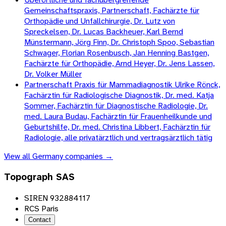
Gemeinschaftspraxis, Partnerschaft, Fachärzte für
Orthopädie und Unfallchirurgie, Dr. Lutz von
Spreckelsen, Dr. Lucas Backheuer, Karl Bernd
Münstermann, Jörg Finn, Dr. Christoph Spoo, Sebastian
Schwager, Florian Rosenbusch, Jan Henning Bastgen,
Fachärzte für Orthopädie, Arnd Heyer, Dr. Jens Lassen,
Dr. Volker Müller
Partnerschaft Praxis für Mammadiagnostik Ulrike Rönck,
Fachärztin für Radiologische Diagnostik, Dr. med. Katja
Sommer, Fachärztin für Diagnostische Radiologie, Dr.
med. Laura Budau, Fachärztin für Frauenheilkunde und
Geburtshilfe, Dr. med. Christina Libbert, Fachärztin für
Radiologie, alle privatärztlich und vertragsärztlich tätig
View all
Germany
companies →
Topograph SAS
SIREN 932884117
RCS Paris
Contact