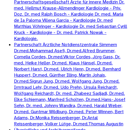
Partnerschaftsgesellschaft Arzte für innere Medizin Dr.
med. Hellmut Krause-Allmendinger Kardiologie - Priv.
Doz. Dr. med Ralph Bosch - Kardiologie Dr. med. Maria
de Ia Paloma Villena Garcia - Kardiologie Dr. med
Matthias Vöhringer - Kardiologie Dr. med Sebastian Cyrill
Kruck - Kardiologie - Dr. med. Patrick Nowak -
Kardiologie.
Partnerschaft Ärztliche Notdienstzentrale Simmern
Dr.med.Mohammad Asefi, Dr.med.Alfred Brummer,
Cornelia Cordes, Dr.med.Viktor Cordes, Jörg Gass, Dr.
med. Heike Heller, Dr.med. Klaus Hänsel, Dr.med.
Norbert Harst, Dr.med. Ulrich Henn, Dr.med. Bernhard
Huppert, Dr.med. Günther Illing, Martin Johais,
Dr.med.Sigrun Jung, Dr.med. Wolfgang Jung, Dr.med.
Irmtraud Lehr, Dr.med. Udo Prehn, Ursula Reichardt,
Wolfgang Reichardt, Dr. med. Zhabeez Sadjadi, Dr.med.
Elke Schiemann, Manfred Scholten, Dr.med.Hans-Josef
Sehn, Dr. med. Johnny Wandira, Dr.med. Harald Weber,
Dr.med. Guntmar Wildburg, Dr.med. Peter Winnen, Bert
Adams, Dr.Monika Reissenberger, Dr.Antal
Reissenberger, Volker Lütge, Dr.med.Thomas Augustin
Überörtliche und fachübergreifende