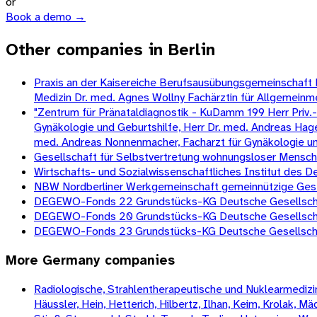
or
Book a demo →
Other companies in Berlin
Praxis an der Kaisereiche Berufsausübungsgemeinschaft Dr.
Medizin Dr. med. Agnes Wollny Fachärztin für Allgemeinm
"Zentrum für Pränataldiagnostik - KuDamm 199 Herr Priv.-D
Gynäkologie und Geburtshilfe, Herr Dr. med. Andreas Hagen
med. Andreas Nonnenmacher, Facharzt für Gynäkologie und G
Gesellschaft für Selbstvertretung wohnungsloser Mens
Wirtschafts- und Sozialwissenschaftliches Institut des
NBW Nordberliner Werkgemeinschaft gemeinnützige Gesell
DEGEWO-Fonds 22 Grundstücks-KG Deutsche Gesellschaf
DEGEWO-Fonds 20 Grundstücks-KG Deutsche Gesellschaf
DEGEWO-Fonds 23 Grundstücks-KG Deutsche Gesellschaf
More
Germany
companies
Radiologische, Strahlentherapeutische und Nuklearmedizini
Häussler, Hein, Hetterich, Hilbertz, Ilhan, Keim, Krolak, 