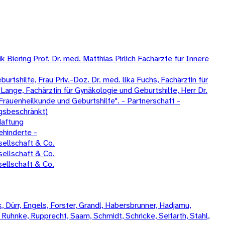
Biering Prof. Dr. med. Matthias Pirlich Fachärzte für Innere
tshilfe, Frau Priv.-Doz. Dr. med. llka Fuchs, Fachärztin für
Lange, Fachärztin für Gynäkologie und Geburtshilfe, Herr Dr.
Frauenheilkunde und Geburtshilfe". - Partnerschaft -
gsbeschränkt)
Haftung
ehinderte -
ellschaft & Co.
ellschaft & Co.
ellschaft & Co.
 Dürr, Engels, Forster, Grandl, Habersbrunner, Hadjamu,
, Ruhnke, Rupprecht, Saam, Schmidt, Schricke, Seifarth, Stahl,