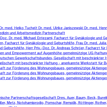
 med. Heiko Tuchelt Dr. med. Ulrike Janiszewski Dr. med. Henrik 
edizin und Arbeitsmedizin Partnerschaft
oz. Dr. med. Michael Entezami, Facharzt für Gynäkologie und Gebur
, Facharzt für Gynäkologie und Geburtshilfe, Frau Dr. med. Julia 
eburtshilfe, Herr Priv.-Doz. Dr. Andreas Schröer, Facharzt für 
chen und Empowerment auf Augenhöhe gemeinnützige UG (haftun
 Deutschen Gewerkschaftsbundes, Gesellschaft mit beschränkter 
schaft mit beschränkter Haftung - anerkannte Werkstatt für B
t zur Förderung des Wohnungsbaues, gemeinnützige Aktienges
t zur Förderung des Wohnungsbaues, gemeinnützige Aktienges
t zur Förderung des Wohnungsbaues, gemeinnützige Aktienges
sche Partnerschaftsgesellschaft Dres. Auer, Baum, Beck, Bureik,
Mädler, Metz, Notohamiprodjo, Pomschar, Remplik, Röttinger, Rother