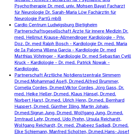
Psychotherapie Dr. med. univ. Mohsen Bayat Facharzt
für Neurologie Dr. Sarah-Maria Löw Fachärztin für
Neurologie PartG mbB
Cardio Centrum Ludwigsburg Bietigheim
Partnerschaftsgesellschaft Arzte für innere Medizin Dr.
med. Hellmut Krause-Allmendinger Kardiologie - Priv.
Doz. Dr. med Ralph Bosch - Kardiologie Dr. med. Maria
de Ia Paloma Villena Garcia - Kardiologie Dr. med
Matthias Vöhringer - Kardiologie Dr. med Sebastian Cyrill
Kruck - Kardiologie - Dr. med. Patrick Nowak -
Kardiologie.
Partnerschaft Ärztliche Notdienstzentrale Simmern
Dr.med.Mohammad Asefi, Dr.med.Alfred Brummer,
Cornelia Cordes, Dr.med.Viktor Cordes, Jörg Gass, Dr.
med. Heike Heller, Dr.med. Klaus Hänsel, Dr.med.
Norbert Harst, Dr.med. Ulrich Henn, Dr.med. Bernhard
Huppert, Dr.med. Günther Illing, Martin Johais,
Dr.med.Sigrun Jung, Dr.med. Wolfgang Jung, Dr.med.
Irmtraud Lehr, Dr.med. Udo Prehn, Ursula Reichardt,
Wolfgang Reichardt, Dr. med. Zhabeez Sadjadi, Dr.med.
Elke Schiemann, Manfred Scholten, Dr.med.Hans-Josef