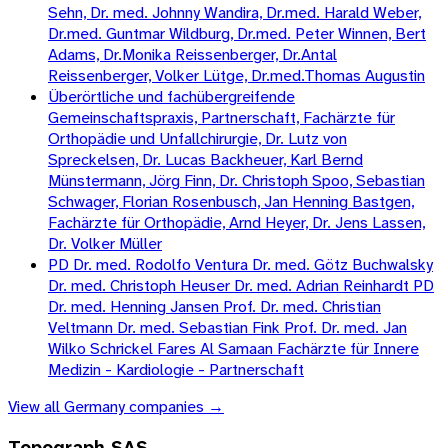
Sehn, Dr. med. Johnny Wandira, Dr.med. Harald Weber,
Dr.med. Guntmar Wildburg, Dr.med. Peter Winnen, Bert
Adams, Dr.Monika Reissenberger, Dr.Antal
Reissenberger, Volker Lütge, Dr.med.Thomas Augustin
Überörtliche und fachübergreifende
Gemeinschaftspraxis, Partnerschaft, Fachärzte für
Orthopädie und Unfallchirurgie, Dr. Lutz von
Spreckelsen, Dr. Lucas Backheuer, Karl Bernd
Münstermann, Jörg Finn, Dr. Christoph Spoo, Sebastian
Schwager, Florian Rosenbusch, Jan Henning Bastgen,
Fachärzte für Orthopädie, Arnd Heyer, Dr. Jens Lassen,
Dr. Volker Müller
PD Dr. med. Rodolfo Ventura Dr. med. Götz Buchwalsky
Dr. med. Christoph Heuser Dr. med. Adrian Reinhardt PD
Dr. med. Henning Jansen Prof. Dr. med. Christian
Veltmann Dr. med. Sebastian Fink Prof. Dr. med. Jan
Wilko Schrickel Fares Al Samaan Fachärzte für Innere
Medizin - Kardiologie - Partnerschaft
View all
Germany
companies →