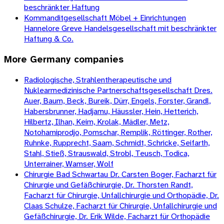
beschränkter Haftung
Kommanditgesellschaft Möbel + Einrichtungen
Hannelore Greve Handelsgesellschaft mit beschränkter
Haftung & Co.
More
Germany
companies
Radiologische, Strahlentherapeutische und
Nuklearmedizinische Partnerschaftsgesellschaft Dres.
Auer, Baum, Beck, Bureik, Dürr, Engels, Forster, Grandl,
Habersbrunner, Hadjamu, Häussler, Hein, Hetterich,
Hilbertz, Ilhan, Keim, Krolak, Mädler, Metz,
Notohamiprodjo, Pomschar, Remplik, Röttinger, Rother,
Ruhnke, Rupprecht, Saam, Schmidt, Schricke, Seifarth,
Stahl, Stieß, Strauswald, Strobl, Teusch, Todica,
Unterrainer, Wamser, Wolf
Chirurgie Bad Schwartau Dr. Carsten Boger, Facharzt für
Chirurgie und Gefäßchirurgie, Dr. Thorsten Randt,
Facharzt für Chirurgie, Unfallchirurgie und Orthopädie, Dr.
Claas Schulze, Facharzt für Chirurgie, Unfallchirurgie und
Gefäßchirurgie, Dr. Erik Wilde, Facharzt für Orthopädie