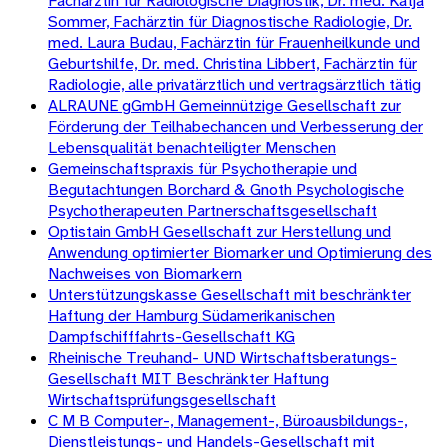
Fachärztin für Radiologische Diagnostik, Dr. med. Katja
Sommer, Fachärztin für Diagnostische Radiologie, Dr.
med. Laura Budau, Fachärztin für Frauenheilkunde und
Geburtshilfe, Dr. med. Christina Libbert, Fachärztin für
Radiologie, alle privatärztlich und vertragsärztlich tätig
ALRAUNE gGmbH Gemeinnützige Gesellschaft zur
Förderung der Teilhabechancen und Verbesserung der
Lebensqualität benachteiligter Menschen
Gemeinschaftspraxis für Psychotherapie und
Begutachtungen Borchard & Gnoth Psychologische
Psychotherapeuten Partnerschaftsgesellschaft
Optistain GmbH Gesellschaft zur Herstellung und
Anwendung optimierter Biomarker und Optimierung des
Nachweises von Biomarkern
Unterstützungskasse Gesellschaft mit beschränkter
Haftung der Hamburg Südamerikanischen
Dampfschifffahrts-Gesellschaft KG
Rheinische Treuhand- UND Wirtschaftsberatungs-
Gesellschaft MIT Beschränkter Haftung
Wirtschaftsprüfungsgesellschaft
C M B Computer-, Management-, Büroausbildungs-,
Dienstleistungs- und Handels-Gesellschaft mit