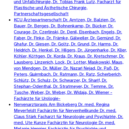
und Unfallchirurgie, Dr. Tobias Frank Lutz, Facharzt für
Plastische und Ästhetische Chirurgie,
Partnerschaftsgesellschaft
KCU Ärztepartnerschaft Dr. Arntzen, Dr. Balzien, Dr.
Bauer, Dr. Berges, Dr. Bohnenkamp, Dr. Bücker, Dr.
Courage, Dr. Czerlinski, Dr. Denil, Eisenbach, Engels, Dr.
Faber, Dr. Finke, Dr. Främke, Gälweiler, Dr. Gemünd, Dr.
Ghafur, Dr. Giesen, Dr. Goltz, Dr. Grund, Dr. Harms, Dr.
Heidrich, Dr. Henkel, Dr. Hilgers, Dr. Jürgenharke, Dr. Klier,
Köhler, Köttgen, Dr. Korda, Dr. Kraus, Dr. Kretschmer, Dr.
Lausberg, Linzenich, Lock, Dr. Lotter, Maskowski, Maus,
von Mendgen, Dr. Müller, Dr. Nazari Nejad, Dr. Paß, Dr.
Peters, Quirmbach. Dr. Ratmann, Dr. Ratz, Scherberich,
Schlütz, Dr. Schulz, Dr. Schwarzer, Dr. Sharif, Dr.
Stephan-Odenthal, Dr. Stratmeyer, Dr. Temme. Dr.
Tusche, Weber, Dr. Weber, Dr. Widaja, Dr. Wiener -
Fachärzte für Urologie-
Nervenarztpraxis Am Bickeberg Dr. med. Regina
Meyerfeldt Fachärztin für Nervenheilkunde Dr. med.
Claus Stärk Facharzt für Neurologie und Psychiatrie, Dr.
med. Ute Kunze Fachärztin für Neurologie Dr. med.
Melanie Hennies Fachärztin für Psychiatrie und