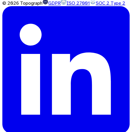
©
2026
Topograph
GDPR
ISO 27001
SOC 2 Type 2