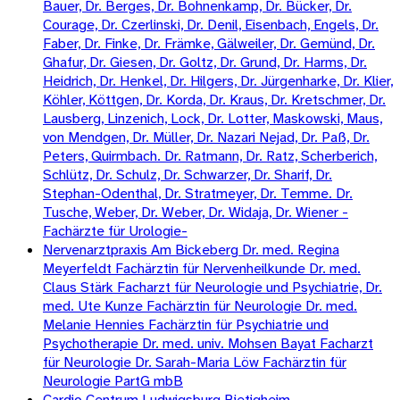
Bauer, Dr. Berges, Dr. Bohnenkamp, Dr. Bücker, Dr.
Courage, Dr. Czerlinski, Dr. Denil, Eisenbach, Engels, Dr.
Faber, Dr. Finke, Dr. Främke, Gälweiler, Dr. Gemünd, Dr.
Ghafur, Dr. Giesen, Dr. Goltz, Dr. Grund, Dr. Harms, Dr.
Heidrich, Dr. Henkel, Dr. Hilgers, Dr. Jürgenharke, Dr. Klier,
Köhler, Köttgen, Dr. Korda, Dr. Kraus, Dr. Kretschmer, Dr.
Lausberg, Linzenich, Lock, Dr. Lotter, Maskowski, Maus,
von Mendgen, Dr. Müller, Dr. Nazari Nejad, Dr. Paß, Dr.
Peters, Quirmbach. Dr. Ratmann, Dr. Ratz, Scherberich,
Schlütz, Dr. Schulz, Dr. Schwarzer, Dr. Sharif, Dr.
Stephan-Odenthal, Dr. Stratmeyer, Dr. Temme. Dr.
Tusche, Weber, Dr. Weber, Dr. Widaja, Dr. Wiener -
Fachärzte für Urologie-
Nervenarztpraxis Am Bickeberg Dr. med. Regina
Meyerfeldt Fachärztin für Nervenheilkunde Dr. med.
Claus Stärk Facharzt für Neurologie und Psychiatrie, Dr.
med. Ute Kunze Fachärztin für Neurologie Dr. med.
Melanie Hennies Fachärztin für Psychiatrie und
Psychotherapie Dr. med. univ. Mohsen Bayat Facharzt
für Neurologie Dr. Sarah-Maria Löw Fachärztin für
Neurologie PartG mbB
Cardio Centrum Ludwigsburg Bietigheim