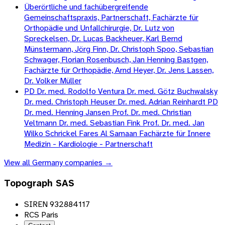
Überörtliche und fachübergreifende
Gemeinschaftspraxis, Partnerschaft, Fachärzte für
Orthopädie und Unfallchirurgie, Dr. Lutz von
Spreckelsen, Dr. Lucas Backheuer, Karl Bernd
Münstermann, Jörg Finn, Dr. Christoph Spoo, Sebastian
Schwager, Florian Rosenbusch, Jan Henning Bastgen,
Fachärzte für Orthopädie, Arnd Heyer, Dr. Jens Lassen,
Dr. Volker Müller
PD Dr. med. Rodolfo Ventura Dr. med. Götz Buchwalsky
Dr. med. Christoph Heuser Dr. med. Adrian Reinhardt PD
Dr. med. Henning Jansen Prof. Dr. med. Christian
Veltmann Dr. med. Sebastian Fink Prof. Dr. med. Jan
Wilko Schrickel Fares Al Samaan Fachärzte für Innere
Medizin - Kardiologie - Partnerschaft
View all
Germany
companies →
Topograph SAS
SIREN 932884117
RCS Paris