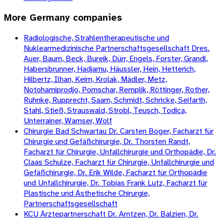
More
Germany
companies
Radiologische, Strahlentherapeutische und
Nuklearmedizinische Partnerschaftsgesellschaft Dres.
Auer, Baum, Beck, Bureik, Dürr, Engels, Forster, Grandl,
Habersbrunner, Hadjamu, Häussler, Hein, Hetterich,
Hilbertz, Ilhan, Keim, Krolak, Mädler, Metz,
Notohamiprodjo, Pomschar, Remplik, Röttinger, Rother,
Ruhnke, Rupprecht, Saam, Schmidt, Schricke, Seifarth,
Stahl, Stieß, Strauswald, Strobl, Teusch, Todica,
Unterrainer, Wamser, Wolf
Chirurgie Bad Schwartau Dr. Carsten Boger, Facharzt für
Chirurgie und Gefäßchirurgie, Dr. Thorsten Randt,
Facharzt für Chirurgie, Unfallchirurgie und Orthopädie, Dr.
Claas Schulze, Facharzt für Chirurgie, Unfallchirurgie und
Gefäßchirurgie, Dr. Erik Wilde, Facharzt für Orthopädie
und Unfallchirurgie, Dr. Tobias Frank Lutz, Facharzt für
Plastische und Ästhetische Chirurgie,
Partnerschaftsgesellschaft
KCU Ärztepartnerschaft Dr. Arntzen, Dr. Balzien, Dr.