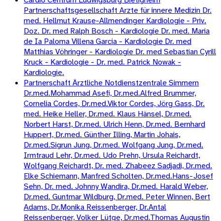
Partnerschaftsgesellschaft Arzte für innere Medizin Dr.
med. Hellmut Krause-Allmendinger Kardiologie - Priv.
Doz. Dr. med Ralph Bosch - Kardiologie Dr. med. Maria
de Ia Paloma Villena Garcia - Kardiologie Dr. med
Matthias Vöhringer - Kardiologie Dr. med Sebastian Cyrill
Kruck - Kardiologie - Dr. med. Patrick Nowak -
Kardiologie.
Partnerschaft Ärztliche Notdienstzentrale Simmern
Dr.med.Mohammad Asefi, Dr.med.Alfred Brummer,
Cornelia Cordes, Dr.med.Viktor Cordes, Jörg Gass, Dr.
med. Heike Heller, Dr.med. Klaus Hänsel, Dr.med.
Norbert Harst, Dr.med. Ulrich Henn, Dr.med. Bernhard
Huppert, Dr.med. Günther Illing, Martin Johais,
Dr.med.Sigrun Jung, Dr.med. Wolfgang Jung, Dr.med.
Irmtraud Lehr, Dr.med. Udo Prehn, Ursula Reichardt,
Wolfgang Reichardt, Dr. med. Zhabeez Sadjadi, Dr.med.
Elke Schiemann, Manfred Scholten, Dr.med.Hans-Josef
Sehn, Dr. med. Johnny Wandira, Dr.med. Harald Weber,
Dr.med. Guntmar Wildburg, Dr.med. Peter Winnen, Bert
Adams, Dr.Monika Reissenberger, Dr.Antal
Reissenberger, Volker Lütge, Dr.med.Thomas Augustin