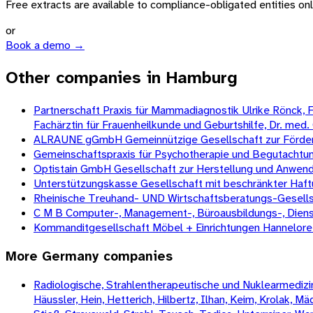
Free extracts are available to compliance-obligated entities only.
or
Book a demo →
Other companies in Hamburg
Partnerschaft Praxis für Mammadiagnostik Ulrike Rönck, Fa
Fachärztin für Frauenheilkunde und Geburtshilfe, Dr. med. Ch
ALRAUNE gGmbH Gemeinnützige Gesellschaft zur Förderu
Gemeinschaftspraxis für Psychotherapie und Begutachtu
Optistain GmbH Gesellschaft zur Herstellung und Anwen
Unterstützungskasse Gesellschaft mit beschränkter Haf
Rheinische Treuhand- UND Wirtschaftsberatungs-Gesells
C M B Computer-, Management-, Büroausbildungs-, Diens
Kommanditgesellschaft Möbel + Einrichtungen Hannelore
More
Germany
companies
Radiologische, Strahlentherapeutische und Nuklearmedizini
Häussler, Hein, Hetterich, Hilbertz, Ilhan, Keim, Krolak, 