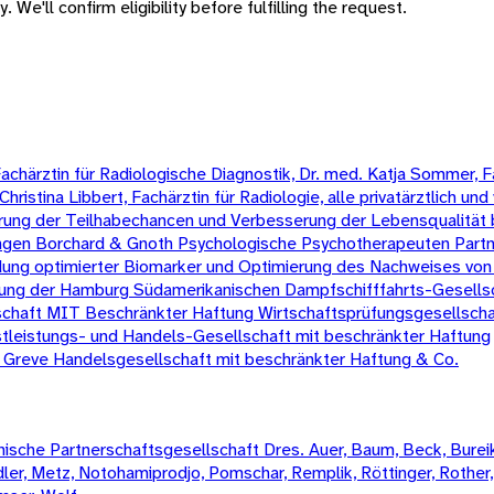
 We'll confirm eligibility before fulfilling the request.
chärztin für Radiologische Diagnostik, Dr. med. Katja Sommer, Fa
ristina Libbert, Fachärztin für Radiologie, alle privatärztlich und 
ng der Teilhabechancen und Verbesserung der Lebensqualität 
ngen Borchard & Gnoth Psychologische Psychotherapeuten Partn
dung optimierter Biomarker und Optimierung des Nachweises von
tung der Hamburg Südamerikanischen Dampfschifffahrts-Gesells
chaft MIT Beschränkter Haftung Wirtschaftsprüfungsgesellscha
tleistungs- und Handels-Gesellschaft mit beschränkter Haftung
 Greve Handelsgesellschaft mit beschränkter Haftung & Co.
sche Partnerschaftsgesellschaft Dres. Auer, Baum, Beck, Bureik,
Mädler, Metz, Notohamiprodjo, Pomschar, Remplik, Röttinger, Rother