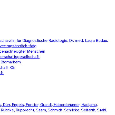
chärztin für Diagnostische Radiologie, Dr. med. Laura Budau,
vertragsärztlich tätig
benachteiligter Menschen
erschaftsgesellschaft
 Biomarkern
chaft KG
ft
 Dürr, Engels, Forster, Grandl, Habersbrunner, Hadjamu,
, Ruhnke, Rupprecht, Saam, Schmidt, Schricke, Seifarth, Stahl,