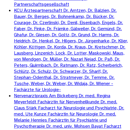
Partnerschaftsgesellschaft
KCU Ärztepartnerschaft Dr. Arntzen, Dr. Balzien, Dr.
Bauer, Dr. Berges, Dr. Bohnenkamp, Dr. Bücker, Dr.
Courage, Dr. Czerlinski, Dr. Denil, Eisenbach, Engels, Dr.
Faber, Dr. Finke, Dr. Främke, Gälweiler, Dr. Gemünd, Dr.
Ghafur, Dr. Giesen, Dr. Goltz, Dr. Grund, Dr. Harms, Dr.
Heidrich, Dr. Henkel, Dr. Hilgers, Dr. Jürgenharke, Dr. Klier,
Köhler, Köttgen, Dr. Korda, Dr. Kraus, Dr. Kretschmer, Dr.
Lausberg, Linzenich, Lock, Dr. Lotter, Maskowski, Maus,
von Mendgen, Dr. Müller, Dr. Nazari Nejad, Dr. Paß, Dr.
Peters, Quirmbach. Dr. Ratmann, Dr. Ratz, Scherberich,
Schlütz, Dr. Schulz, Dr. Schwarzer, Dr. Sharif, Dr.
Stephan-Odenthal, Dr. Stratmeyer, Dr. Temme. Dr.
Tusche, Weber, Dr. Weber, Dr. Widaja, Dr. Wiener -
Fachärzte für Urologie-
Nervenarztpraxis Am Bickeberg Dr. med. Regina
Meyerfeldt Fachärztin für Nervenheilkunde Dr. med.
Claus Stärk Facharzt für Neurologie und Psychiatrie, Dr.
med. Ute Kunze Fachärztin für Neurologie Dr. med.
Melanie Hennies Fachärztin für Psychiatrie und
Psychotherapie Dr. med. univ. Mohsen Bayat Facharzt