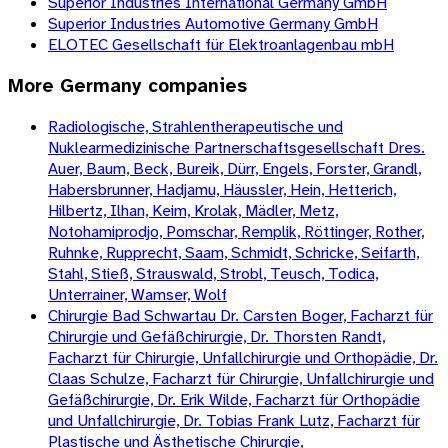
Superior Industries International Germany GmbH
Superior Industries Automotive Germany GmbH
ELOTEC Gesellschaft für Elektroanlagenbau mbH
More
Germany
companies
Radiologische, Strahlentherapeutische und
Nuklearmedizinische Partnerschaftsgesellschaft Dres.
Auer, Baum, Beck, Bureik, Dürr, Engels, Forster, Grandl,
Habersbrunner, Hadjamu, Häussler, Hein, Hetterich,
Hilbertz, Ilhan, Keim, Krolak, Mädler, Metz,
Notohamiprodjo, Pomschar, Remplik, Röttinger, Rother,
Ruhnke, Rupprecht, Saam, Schmidt, Schricke, Seifarth,
Stahl, Stieß, Strauswald, Strobl, Teusch, Todica,
Unterrainer, Wamser, Wolf
Chirurgie Bad Schwartau Dr. Carsten Boger, Facharzt für
Chirurgie und Gefäßchirurgie, Dr. Thorsten Randt,
Facharzt für Chirurgie, Unfallchirurgie und Orthopädie, Dr.
Claas Schulze, Facharzt für Chirurgie, Unfallchirurgie und
Gefäßchirurgie, Dr. Erik Wilde, Facharzt für Orthopädie
und Unfallchirurgie, Dr. Tobias Frank Lutz, Facharzt für
Plastische und Ästhetische Chirurgie,