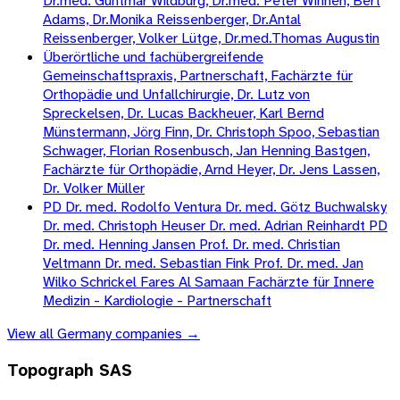
Dr.med. Guntmar Wildburg, Dr.med. Peter Winnen, Bert
Adams, Dr.Monika Reissenberger, Dr.Antal
Reissenberger, Volker Lütge, Dr.med.Thomas Augustin
Überörtliche und fachübergreifende
Gemeinschaftspraxis, Partnerschaft, Fachärzte für
Orthopädie und Unfallchirurgie, Dr. Lutz von
Spreckelsen, Dr. Lucas Backheuer, Karl Bernd
Münstermann, Jörg Finn, Dr. Christoph Spoo, Sebastian
Schwager, Florian Rosenbusch, Jan Henning Bastgen,
Fachärzte für Orthopädie, Arnd Heyer, Dr. Jens Lassen,
Dr. Volker Müller
PD Dr. med. Rodolfo Ventura Dr. med. Götz Buchwalsky
Dr. med. Christoph Heuser Dr. med. Adrian Reinhardt PD
Dr. med. Henning Jansen Prof. Dr. med. Christian
Veltmann Dr. med. Sebastian Fink Prof. Dr. med. Jan
Wilko Schrickel Fares Al Samaan Fachärzte für Innere
Medizin - Kardiologie - Partnerschaft
View all
Germany
companies →
Topograph SAS