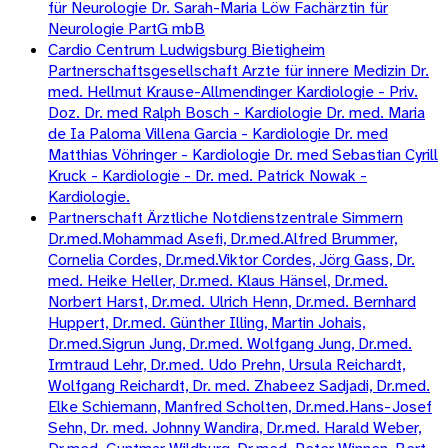
für Neurologie Dr. Sarah-Maria Löw Fachärztin für
Neurologie PartG mbB
Cardio Centrum Ludwigsburg Bietigheim
Partnerschaftsgesellschaft Arzte für innere Medizin Dr.
med. Hellmut Krause-Allmendinger Kardiologie - Priv.
Doz. Dr. med Ralph Bosch - Kardiologie Dr. med. Maria
de Ia Paloma Villena Garcia - Kardiologie Dr. med
Matthias Vöhringer - Kardiologie Dr. med Sebastian Cyrill
Kruck - Kardiologie - Dr. med. Patrick Nowak -
Kardiologie.
Partnerschaft Ärztliche Notdienstzentrale Simmern
Dr.med.Mohammad Asefi, Dr.med.Alfred Brummer,
Cornelia Cordes, Dr.med.Viktor Cordes, Jörg Gass, Dr.
med. Heike Heller, Dr.med. Klaus Hänsel, Dr.med.
Norbert Harst, Dr.med. Ulrich Henn, Dr.med. Bernhard
Huppert, Dr.med. Günther Illing, Martin Johais,
Dr.med.Sigrun Jung, Dr.med. Wolfgang Jung, Dr.med.
Irmtraud Lehr, Dr.med. Udo Prehn, Ursula Reichardt,
Wolfgang Reichardt, Dr. med. Zhabeez Sadjadi, Dr.med.
Elke Schiemann, Manfred Scholten, Dr.med.Hans-Josef
Sehn, Dr. med. Johnny Wandira, Dr.med. Harald Weber,