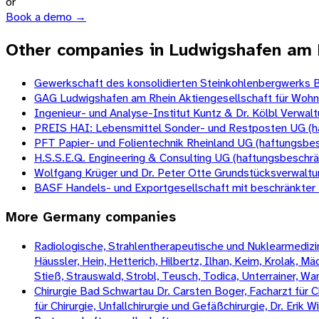
or
Book a demo →
Other companies in Ludwigshafen am 
Gewerkschaft des konsolidierten Steinkohlenbergwerks B
GAG Ludwigshafen am Rhein Aktiengesellschaft für Woh
Ingenieur- und Analyse-Institut Kuntz & Dr. Kölbl Verwa
PREIS HAI: Lebensmittel Sonder- und Restposten UG (h
PFT Papier- und Folientechnik Rheinland UG (haftungsbe
H.S.S.E.Q. Engineering & Consulting UG (haftungsbeschrä
Wolfgang Krüger und Dr. Peter Otte Grundstücksverwalt
BASF Handels- und Exportgesellschaft mit beschränkter
More
Germany
companies
Radiologische, Strahlentherapeutische und Nuklearmedizini
Häussler, Hein, Hetterich, Hilbertz, Ilhan, Keim, Krolak, 
Stieß, Strauswald, Strobl, Teusch, Todica, Unterrainer, W
Chirurgie Bad Schwartau Dr. Carsten Boger, Facharzt für Ch
für Chirurgie, Unfallchirurgie und Gefäßchirurgie, Dr. Erik 