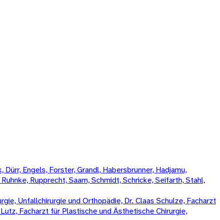
 Dürr, Engels, Forster, Grandl, Habersbrunner, Hadjamu,
, Ruhnke, Rupprecht, Saam, Schmidt, Schricke, Seifarth, Stahl,
rgie, Unfallchirurgie und Orthopädie, Dr. Claas Schulze, Facharzt
k Lutz, Facharzt für Plastische und Ästhetische Chirurgie,