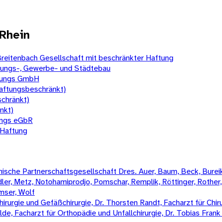
Rhein
reitenbach Gesellschaft mit beschränkter Haftung
nungs-, Gewerbe- und Städtebau
ltungs GmbH
aftungsbeschränkt)
schränkt)
nkt)
ungs eGbR
 Haftung
sche Partnerschaftsgesellschaft Dres. Auer, Baum, Beck, Bureik,
Mädler, Metz, Notohamiprodjo, Pomschar, Remplik, Röttinger, Rother
amser, Wolf
irurgie und Gefäßchirurgie, Dr. Thorsten Randt, Facharzt für Chiru
Wilde, Facharzt für Orthopädie und Unfallchirurgie, Dr. Tobias Fran