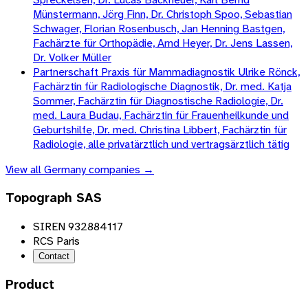
Münstermann, Jörg Finn, Dr. Christoph Spoo, Sebastian
Schwager, Florian Rosenbusch, Jan Henning Bastgen,
Fachärzte für Orthopädie, Arnd Heyer, Dr. Jens Lassen,
Dr. Volker Müller
Partnerschaft Praxis für Mammadiagnostik Ulrike Rönck,
Fachärztin für Radiologische Diagnostik, Dr. med. Katja
Sommer, Fachärztin für Diagnostische Radiologie, Dr.
med. Laura Budau, Fachärztin für Frauenheilkunde und
Geburtshilfe, Dr. med. Christina Libbert, Fachärztin für
Radiologie, alle privatärztlich und vertragsärztlich tätig
View all
Germany
companies →
Topograph SAS
SIREN 932884117
RCS Paris
Contact
Product