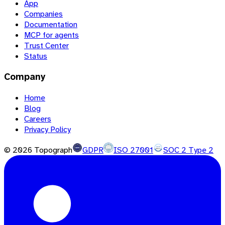
App
Companies
Documentation
MCP for agents
Trust Center
Status
Company
Home
Blog
Careers
Privacy Policy
©
2026
Topograph
GDPR
ISO 27001
SOC 2 Type 2