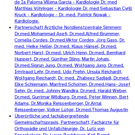
de Ia Paloma Villena Garcia - Kardiologie Dr. med
Matthias Vöhringer - Kardiologie Dr. med Sebastian Cyrill
Kruck - Kardiologie - Dr. med. Patrick Nowak -
Kardiologie.
Partnerschaft Ärztliche Notdienstzentrale Simmern
Dr.med.Mohammad Asefi, Dr.med.Alfred Brummer,
Cornelia Cordes, Dr.med.Viktor Cordes, Jörg Gass, Dr.
med. Heike Heller, Dr.med. Klaus Hänsel, Dr.med.
Norbert Harst, Dr.med. Ulrich Henn, Dr.med. Bernhard
Huppert, Dr.med. Günther Illing, Martin Johais,
Dr.med.Sigrun Jung, Dr.med. Wolfgang Jung, Dr.med.
Irmtraud Lehr, Dr.med. Udo Prehn, Ursula Reichardt,
Wolfgang Reichardt, Dr. med. Zhabeez Sadjadi, Dr.med.
Elke Schiemann, Manfred Scholten, Dr.med.Hans-Josef
Sehn, Dr. med. Johnny Wandira, Dr.med. Harald Weber,
Dr.med. Guntmar Wildburg, Dr.med. Peter Winnen, Bert
Adams, Dr.Monika Reissenberger, Dr.Antal
Reissenberger, Volker Lütge, Dr.med.Thomas Augustin
Überörtliche und fachübergreifende
Gemeinschaftspraxis, Partnerschaft, Fachärzte für
Orthopädie und Unfallchirurgie, Dr. Lutz von
Spreckelsen, Dr. Lucas Backheuer, Karl Bernd