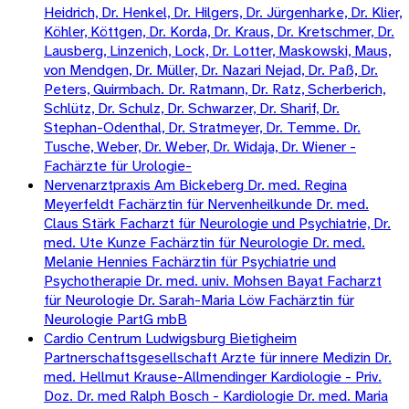
Heidrich, Dr. Henkel, Dr. Hilgers, Dr. Jürgenharke, Dr. Klier,
Köhler, Köttgen, Dr. Korda, Dr. Kraus, Dr. Kretschmer, Dr.
Lausberg, Linzenich, Lock, Dr. Lotter, Maskowski, Maus,
von Mendgen, Dr. Müller, Dr. Nazari Nejad, Dr. Paß, Dr.
Peters, Quirmbach. Dr. Ratmann, Dr. Ratz, Scherberich,
Schlütz, Dr. Schulz, Dr. Schwarzer, Dr. Sharif, Dr.
Stephan-Odenthal, Dr. Stratmeyer, Dr. Temme. Dr.
Tusche, Weber, Dr. Weber, Dr. Widaja, Dr. Wiener -
Fachärzte für Urologie-
Nervenarztpraxis Am Bickeberg Dr. med. Regina
Meyerfeldt Fachärztin für Nervenheilkunde Dr. med.
Claus Stärk Facharzt für Neurologie und Psychiatrie, Dr.
med. Ute Kunze Fachärztin für Neurologie Dr. med.
Melanie Hennies Fachärztin für Psychiatrie und
Psychotherapie Dr. med. univ. Mohsen Bayat Facharzt
für Neurologie Dr. Sarah-Maria Löw Fachärztin für
Neurologie PartG mbB
Cardio Centrum Ludwigsburg Bietigheim
Partnerschaftsgesellschaft Arzte für innere Medizin Dr.
med. Hellmut Krause-Allmendinger Kardiologie - Priv.
Doz. Dr. med Ralph Bosch - Kardiologie Dr. med. Maria