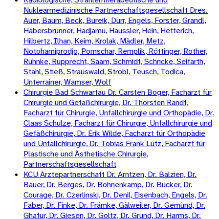
Nuklearmedizinische Partnerschaftsgesellschaft Dres.
Auer, Baum, Beck, Bureik, Dürr, Engels, Forster, Grandl,
Habersbrunner, Hadjamu, Häussler, Hein, Hetterich,
Hilbertz, Ilhan, Keim, Krolak, Mädler, Metz,
Notohamiprodjo, Pomschar, Remplik, Röttinger, Rother,
Ruhnke, Rupprecht, Saam, Schmidt, Schricke, Seifarth,
Stahl, Stieß, Strauswald, Strobl, Teusch, Todica,
Unterrainer, Wamser, Wolf
Chirurgie Bad Schwartau Dr. Carsten Boger, Facharzt für
Chirurgie und Gefäßchirurgie, Dr. Thorsten Randt,
Facharzt für Chirurgie, Unfallchirurgie und Orthopädie, Dr.
Claas Schulze, Facharzt für Chirurgie, Unfallchirurgie und
Gefäßchirurgie, Dr. Erik Wilde, Facharzt für Orthopädie
und Unfallchirurgie, Dr. Tobias Frank Lutz, Facharzt für
Plastische und Ästhetische Chirurgie,
Partnerschaftsgesellschaft
KCU Ärztepartnerschaft Dr. Arntzen, Dr. Balzien, Dr.
Bauer, Dr. Berges, Dr. Bohnenkamp, Dr. Bücker, Dr.
Courage, Dr. Czerlinski, Dr. Denil, Eisenbach, Engels, Dr.
Faber, Dr. Finke, Dr. Främke, Gälweiler, Dr. Gemünd, Dr.
Ghafur, Dr. Giesen, Dr. Goltz, Dr. Grund, Dr. Harms, Dr.