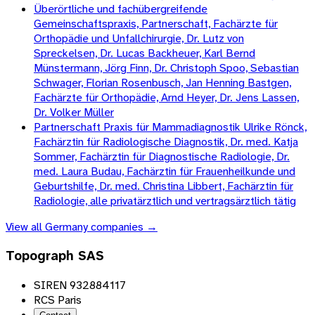
Überörtliche und fachübergreifende
Gemeinschaftspraxis, Partnerschaft, Fachärzte für
Orthopädie und Unfallchirurgie, Dr. Lutz von
Spreckelsen, Dr. Lucas Backheuer, Karl Bernd
Münstermann, Jörg Finn, Dr. Christoph Spoo, Sebastian
Schwager, Florian Rosenbusch, Jan Henning Bastgen,
Fachärzte für Orthopädie, Arnd Heyer, Dr. Jens Lassen,
Dr. Volker Müller
Partnerschaft Praxis für Mammadiagnostik Ulrike Rönck,
Fachärztin für Radiologische Diagnostik, Dr. med. Katja
Sommer, Fachärztin für Diagnostische Radiologie, Dr.
med. Laura Budau, Fachärztin für Frauenheilkunde und
Geburtshilfe, Dr. med. Christina Libbert, Fachärztin für
Radiologie, alle privatärztlich und vertragsärztlich tätig
View all
Germany
companies →
Topograph SAS
SIREN 932884117
RCS Paris