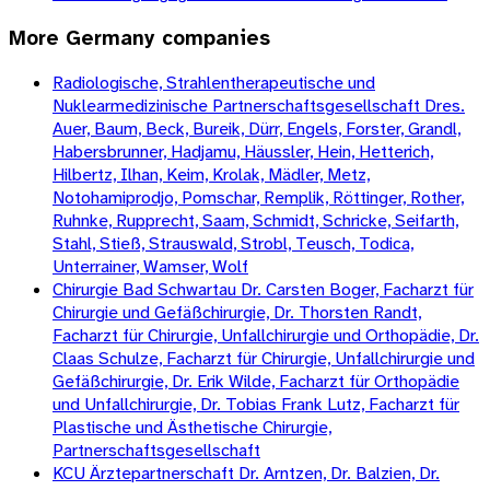
More
Germany
companies
Radiologische, Strahlentherapeutische und
Nuklearmedizinische Partnerschaftsgesellschaft Dres.
Auer, Baum, Beck, Bureik, Dürr, Engels, Forster, Grandl,
Habersbrunner, Hadjamu, Häussler, Hein, Hetterich,
Hilbertz, Ilhan, Keim, Krolak, Mädler, Metz,
Notohamiprodjo, Pomschar, Remplik, Röttinger, Rother,
Ruhnke, Rupprecht, Saam, Schmidt, Schricke, Seifarth,
Stahl, Stieß, Strauswald, Strobl, Teusch, Todica,
Unterrainer, Wamser, Wolf
Chirurgie Bad Schwartau Dr. Carsten Boger, Facharzt für
Chirurgie und Gefäßchirurgie, Dr. Thorsten Randt,
Facharzt für Chirurgie, Unfallchirurgie und Orthopädie, Dr.
Claas Schulze, Facharzt für Chirurgie, Unfallchirurgie und
Gefäßchirurgie, Dr. Erik Wilde, Facharzt für Orthopädie
und Unfallchirurgie, Dr. Tobias Frank Lutz, Facharzt für
Plastische und Ästhetische Chirurgie,
Partnerschaftsgesellschaft
KCU Ärztepartnerschaft Dr. Arntzen, Dr. Balzien, Dr.