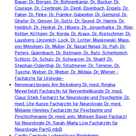
Bauer, Dr. Berges, Dr. Bohnenkamp, Dr. Bücker, Dr.
Courage, Dr. Czerlinski, Dr. Denil, Eisenbach, Engels, Dr.
Faber, Dr. Finke, Dr. Främke, Gälweiler, Dr. Gemünd, Dr.
Ghafur, Dr. Giesen, Dr. Goltz, Dr. Grund, Dr. Harms, Dr.
Heidrich, Dr. Henkel, Dr. Hilgers, Dr. Jürgenharke, Dr. Klier,
Köhler, Köttgen, Dr. Korda, Dr. Kraus, Dr. Kretschmer, Dr.
Lausberg, Linzenich, Lock, Dr. Lotter, Maskowski, Maus,
von Mendgen, Dr. Müller, Dr. Nazari Nejad, Dr. Paß, Dr.
Peters, Quirmbach. Dr. Ratmann, Dr. Ratz, Scherberich,
Schlütz, Dr. Schulz, Dr. Schwarzer, Dr. Sharif, Dr.
Stephan-Odenthal, Dr. Stratmeyer, Dr. Temme. Dr.
Tusche, Weber, Dr. Weber, Dr. Widaja, Dr. Wiener -
Fachärzte für Urologie-
Nervenarztpraxis Am Bickeberg Dr. med. Regina
Meyerfeldt Fachärztin für Nervenheilkunde Dr. med.
Claus Stärk Facharzt für Neurologie und Psychiatrie, Dr.
med. Ute Kunze Fachärztin für Neurologie Dr. med.
Melanie Hennies Fachärztin für Psychiatrie und
Psychotherapie Dr. med. univ. Mohsen Bayat Facharzt
für Neurologie Dr. Sarah-Maria Löw Fachärztin für
Neurologie PartG mbB
Cardio Centrum Ludwigsburg Bietigheim