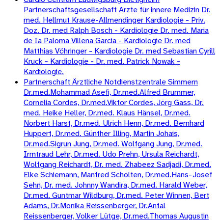
Partnerschaftsgesellschaft Arzte für innere Medizin Dr.
med. Hellmut Krause-Allmendinger Kardiologie - Priv.
Doz. Dr. med Ralph Bosch - Kardiologie Dr. med. Maria
de Ia Paloma Villena Garcia - Kardiologie Dr. med
Matthias Vöhringer - Kardiologie Dr. med Sebastian Cyrill
Kruck - Kardiologie - Dr. med. Patrick Nowak -
Kardiologie.
Partnerschaft Ärztliche Notdienstzentrale Simmern
Dr.med.Mohammad Asefi, Dr.med.Alfred Brummer,
Cornelia Cordes, Dr.med.Viktor Cordes, Jörg Gass, Dr.
med. Heike Heller, Dr.med. Klaus Hänsel, Dr.med.
Norbert Harst, Dr.med. Ulrich Henn, Dr.med. Bernhard
Huppert, Dr.med. Günther Illing, Martin Johais,
Dr.med.Sigrun Jung, Dr.med. Wolfgang Jung, Dr.med.
Irmtraud Lehr, Dr.med. Udo Prehn, Ursula Reichardt,
Wolfgang Reichardt, Dr. med. Zhabeez Sadjadi, Dr.med.
Elke Schiemann, Manfred Scholten, Dr.med.Hans-Josef
Sehn, Dr. med. Johnny Wandira, Dr.med. Harald Weber,
Dr.med. Guntmar Wildburg, Dr.med. Peter Winnen, Bert
Adams, Dr.Monika Reissenberger, Dr.Antal
Reissenberger, Volker Lütge, Dr.med.Thomas Augustin