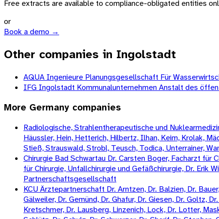
Free extracts are available to compliance-obligated entities only.
or
Book a demo →
Other companies in Ingolstadt
AQUA Ingenieure Planungsgesellschaft Für Wasserwirtsc
IFG Ingolstadt Kommunalunternehmen Anstalt des öffent
More
Germany
companies
Radiologische, Strahlentherapeutische und Nuklearmedizini
Häussler, Hein, Hetterich, Hilbertz, Ilhan, Keim, Krolak, 
Stieß, Strauswald, Strobl, Teusch, Todica, Unterrainer, W
Chirurgie Bad Schwartau Dr. Carsten Boger, Facharzt für Ch
für Chirurgie, Unfallchirurgie und Gefäßchirurgie, Dr. Erik 
Partnerschaftsgesellschaft
KCU Ärztepartnerschaft Dr. Arntzen, Dr. Balzien, Dr. Bauer, 
Gälweiler, Dr. Gemünd, Dr. Ghafur, Dr. Giesen, Dr. Goltz, Dr. 
Kretschmer, Dr. Lausberg, Linzenich, Lock, Dr. Lotter, Mas