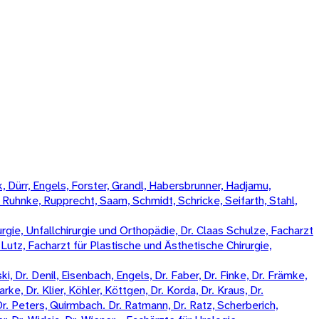
 Dürr, Engels, Forster, Grandl, Habersbrunner, Hadjamu,
, Ruhnke, Rupprecht, Saam, Schmidt, Schricke, Seifarth, Stahl,
rgie, Unfallchirurgie und Orthopädie, Dr. Claas Schulze, Facharzt
k Lutz, Facharzt für Plastische und Ästhetische Chirurgie,
, Dr. Denil, Eisenbach, Engels, Dr. Faber, Dr. Finke, Dr. Främke,
rke, Dr. Klier, Köhler, Köttgen, Dr. Korda, Dr. Kraus, Dr.
Dr. Peters, Quirmbach. Dr. Ratmann, Dr. Ratz, Scherberich,