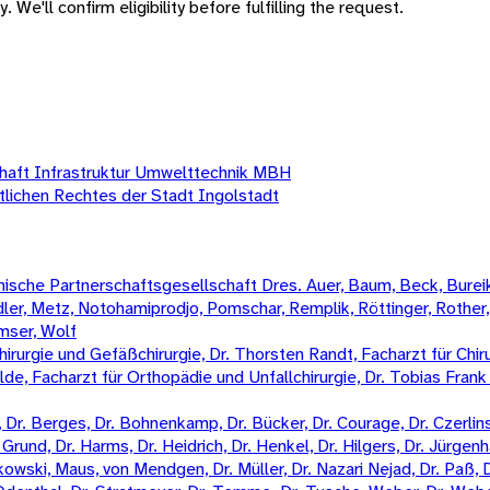
 We'll confirm eligibility before fulfilling the request.
haft Infrastruktur Umwelttechnik MBH
lichen Rechtes der Stadt Ingolstadt
sche Partnerschaftsgesellschaft Dres. Auer, Baum, Beck, Bureik,
Mädler, Metz, Notohamiprodjo, Pomschar, Remplik, Röttinger, Rother
amser, Wolf
irurgie und Gefäßchirurgie, Dr. Thorsten Randt, Facharzt für Chiru
Wilde, Facharzt für Orthopädie und Unfallchirurgie, Dr. Tobias Fran
Dr. Berges, Dr. Bohnenkamp, Dr. Bücker, Dr. Courage, Dr. Czerlinski
Grund, Dr. Harms, Dr. Heidrich, Dr. Henkel, Dr. Hilgers, Dr. Jürgenha
kowski, Maus, von Mendgen, Dr. Müller, Dr. Nazari Nejad, Dr. Paß, 