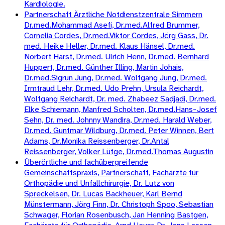
Kardiologie.
Partnerschaft Ärztliche Notdienstzentrale Simmern
Dr.med.Mohammad Asefi, Dr.med.Alfred Brummer,
Cornelia Cordes, Dr.med.Viktor Cordes, Jörg Gass, Dr.
med. Heike Heller, Dr.med. Klaus Hänsel, Dr.med.
Norbert Harst, Dr.med. Ulrich Henn, Dr.med. Bernhard
Huppert, Dr.med. Günther Illing, Martin Johais,
Dr.med.Sigrun Jung, Dr.med. Wolfgang Jung, Dr.med.
Irmtraud Lehr, Dr.med. Udo Prehn, Ursula Reichardt,
Wolfgang Reichardt, Dr. med. Zhabeez Sadjadi, Dr.med.
Elke Schiemann, Manfred Scholten, Dr.med.Hans-Josef
Sehn, Dr. med. Johnny Wandira, Dr.med. Harald Weber,
Dr.med. Guntmar Wildburg, Dr.med. Peter Winnen, Bert
Adams, Dr.Monika Reissenberger, Dr.Antal
Reissenberger, Volker Lütge, Dr.med.Thomas Augustin
Überörtliche und fachübergreifende
Gemeinschaftspraxis, Partnerschaft, Fachärzte für
Orthopädie und Unfallchirurgie, Dr. Lutz von
Spreckelsen, Dr. Lucas Backheuer, Karl Bernd
Münstermann, Jörg Finn, Dr. Christoph Spoo, Sebastian
Schwager, Florian Rosenbusch, Jan Henning Bastgen,