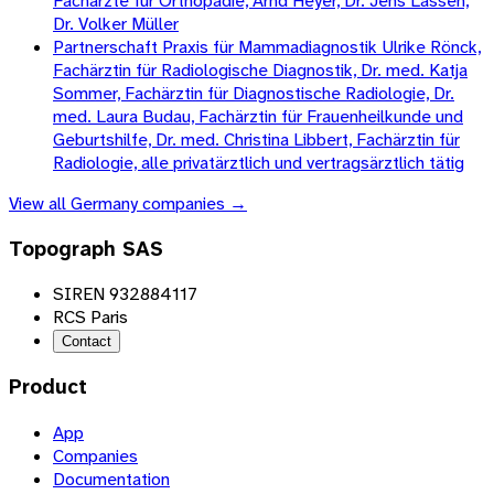
Fachärzte für Orthopädie, Arnd Heyer, Dr. Jens Lassen,
Dr. Volker Müller
Partnerschaft Praxis für Mammadiagnostik Ulrike Rönck,
Fachärztin für Radiologische Diagnostik, Dr. med. Katja
Sommer, Fachärztin für Diagnostische Radiologie, Dr.
med. Laura Budau, Fachärztin für Frauenheilkunde und
Geburtshilfe, Dr. med. Christina Libbert, Fachärztin für
Radiologie, alle privatärztlich und vertragsärztlich tätig
View all
Germany
companies →
Topograph SAS
SIREN 932884117
RCS Paris
Contact
Product
App
Companies
Documentation