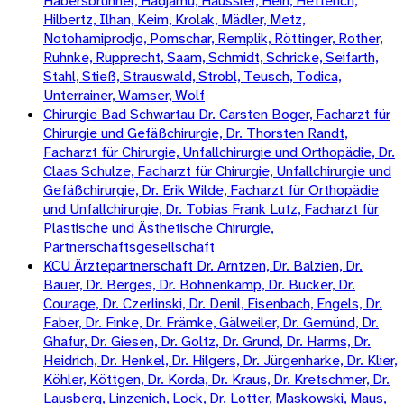
Habersbrunner, Hadjamu, Häussler, Hein, Hetterich,
Hilbertz, Ilhan, Keim, Krolak, Mädler, Metz,
Notohamiprodjo, Pomschar, Remplik, Röttinger, Rother,
Ruhnke, Rupprecht, Saam, Schmidt, Schricke, Seifarth,
Stahl, Stieß, Strauswald, Strobl, Teusch, Todica,
Unterrainer, Wamser, Wolf
Chirurgie Bad Schwartau Dr. Carsten Boger, Facharzt für
Chirurgie und Gefäßchirurgie, Dr. Thorsten Randt,
Facharzt für Chirurgie, Unfallchirurgie und Orthopädie, Dr.
Claas Schulze, Facharzt für Chirurgie, Unfallchirurgie und
Gefäßchirurgie, Dr. Erik Wilde, Facharzt für Orthopädie
und Unfallchirurgie, Dr. Tobias Frank Lutz, Facharzt für
Plastische und Ästhetische Chirurgie,
Partnerschaftsgesellschaft
KCU Ärztepartnerschaft Dr. Arntzen, Dr. Balzien, Dr.
Bauer, Dr. Berges, Dr. Bohnenkamp, Dr. Bücker, Dr.
Courage, Dr. Czerlinski, Dr. Denil, Eisenbach, Engels, Dr.
Faber, Dr. Finke, Dr. Främke, Gälweiler, Dr. Gemünd, Dr.
Ghafur, Dr. Giesen, Dr. Goltz, Dr. Grund, Dr. Harms, Dr.
Heidrich, Dr. Henkel, Dr. Hilgers, Dr. Jürgenharke, Dr. Klier,
Köhler, Köttgen, Dr. Korda, Dr. Kraus, Dr. Kretschmer, Dr.
Lausberg, Linzenich, Lock, Dr. Lotter, Maskowski, Maus,