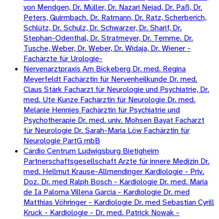
von Mendgen, Dr. Müller, Dr. Nazari Nejad, Dr. Paß, Dr.
Peters, Quirmbach. Dr. Ratmann, Dr. Ratz, Scherberich,
Schlütz, Dr. Schulz, Dr. Schwarzer, Dr. Sharif, Dr.
Stephan-Odenthal, Dr. Stratmeyer, Dr. Temme. Dr.
Tusche, Weber, Dr. Weber, Dr. Widaja, Dr. Wiener -
Fachärzte für Urologie-
Nervenarztpraxis Am Bickeberg Dr. med. Regina
Meyerfeldt Fachärztin für Nervenheilkunde Dr. med.
Claus Stärk Facharzt für Neurologie und Psychiatrie, Dr.
med. Ute Kunze Fachärztin für Neurologie Dr. med.
Melanie Hennies Fachärztin für Psychiatrie und
Psychotherapie Dr. med. univ. Mohsen Bayat Facharzt
für Neurologie Dr. Sarah-Maria Löw Fachärztin für
Neurologie PartG mbB
Cardio Centrum Ludwigsburg Bietigheim
Partnerschaftsgesellschaft Arzte für innere Medizin Dr.
med. Hellmut Krause-Allmendinger Kardiologie - Priv.
Doz. Dr. med Ralph Bosch - Kardiologie Dr. med. Maria
de Ia Paloma Villena Garcia - Kardiologie Dr. med
Matthias Vöhringer - Kardiologie Dr. med Sebastian Cyrill
Kruck - Kardiologie - Dr. med. Patrick Nowak -