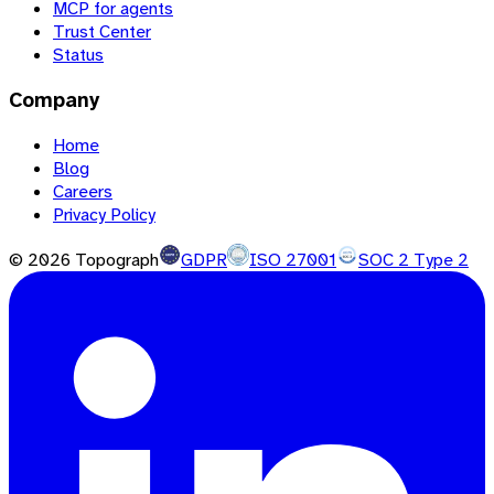
MCP for agents
Trust Center
Status
Company
Home
Blog
Careers
Privacy Policy
©
2026
Topograph
GDPR
ISO 27001
SOC 2 Type 2