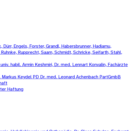
 Dürr, Engels, Forster, Grandl, Habersbrunner, Hadjamu,
, Ruhnke, Rupprecht, Saam, Schmidt, Schricke, Seifarth, Stahl,
iv. habil. Armin Keshmiri, Dr. med. Lennart Konvalin, Fachärzte
med. Markus Keydel PD Dr. med. Leonard Achenbach PartGmbB
haft
er Haftung