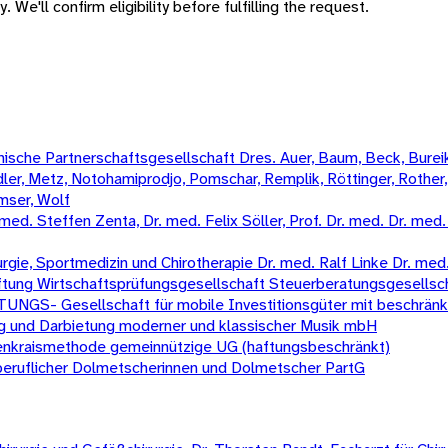
 We'll confirm eligibility before fulfilling the request.
sche Partnerschaftsgesellschaft Dres. Auer, Baum, Beck, Bureik,
Mädler, Metz, Notohamiprodjo, Pomschar, Remplik, Röttinger, Rother
amser, Wolf
 Steffen Zenta, Dr. med. Felix Söller, Prof. Dr. med. Dr. med. un
urgie, Sportmedizin und Chirotherapie Dr. med. Ralf Linke Dr. 
ftung Wirtschaftsprüfungsgesellschaft Steuerberatungsgesellsc
Gesellschaft für mobile Investitionsgüter mit beschränkt
ng und Darbietung moderner und klassischer Musik mbH
enkraismethode gemeinnützige UG (haftungsbeschränkt)
eiberuflicher Dolmetscherinnen und Dolmetscher PartG