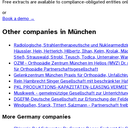
Free extracts are available to compliance-obligated entities only.
or
Book a demo →
Other companies in München
Radiologische, Strahlentherapeutische und Nuklearmedizini
Häussler, Hein, Hetterich, Hilbertz, Ilhan, Keim, Krolak, 
Stieß, Strauswald, Strobl, Teusch, Todica, Unterrainer, W
OZM - Orthopädie Zentrum München im Helios (MVZ) Dr. med.
für Orthopädie Partnerschaftsgesellschaft
Gelenkzentrum München Praxis für Orthopädie, Unfallchir
Rein Hambrecht Singer Gesellschaft mit beschränkter Ha
PKL PRODUKTIONS-KAPAZITÄTEN-LEASING VERMIETUNGS- 
Musikwerk - gemeinnützige Gesellschaft zur Unterrichtu
DGEFM-Deutsche Gesellschaft zur Erforschung der Feld
Windgaßen, Starck, Tittert, Salzmann - Partnerschaft fr
More
Germany
companies