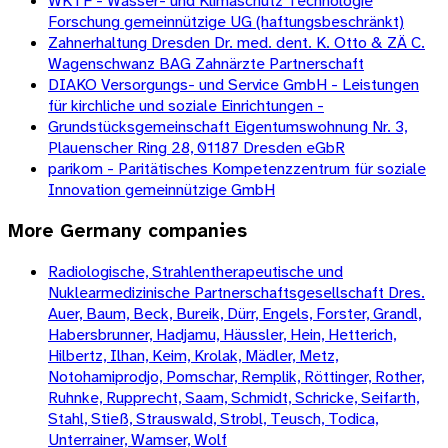
WKTF - Wasser- und Klimaschutz Technologie
Forschung gemeinnützige UG (haftungsbeschränkt)
Zahnerhaltung Dresden Dr. med. dent. K. Otto & ZÄ C.
Wagenschwanz BAG Zahnärzte Partnerschaft
DIAKO Versorgungs- und Service GmbH - Leistungen
für kirchliche und soziale Einrichtungen -
Grundstücksgemeinschaft Eigentumswohnung Nr. 3,
Plauenscher Ring 28, 01187 Dresden eGbR
parikom - Paritätisches Kompetenzzentrum für soziale
Innovation gemeinnützige GmbH
More
Germany
companies
Radiologische, Strahlentherapeutische und
Nuklearmedizinische Partnerschaftsgesellschaft Dres.
Auer, Baum, Beck, Bureik, Dürr, Engels, Forster, Grandl,
Habersbrunner, Hadjamu, Häussler, Hein, Hetterich,
Hilbertz, Ilhan, Keim, Krolak, Mädler, Metz,
Notohamiprodjo, Pomschar, Remplik, Röttinger, Rother,
Ruhnke, Rupprecht, Saam, Schmidt, Schricke, Seifarth,
Stahl, Stieß, Strauswald, Strobl, Teusch, Todica,
Unterrainer, Wamser, Wolf