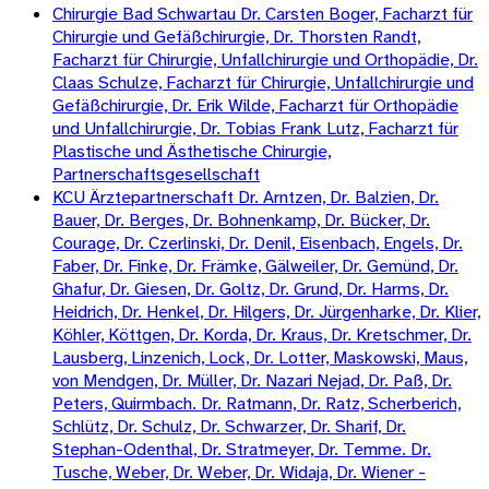
Chirurgie Bad Schwartau Dr. Carsten Boger, Facharzt für
Chirurgie und Gefäßchirurgie, Dr. Thorsten Randt,
Facharzt für Chirurgie, Unfallchirurgie und Orthopädie, Dr.
Claas Schulze, Facharzt für Chirurgie, Unfallchirurgie und
Gefäßchirurgie, Dr. Erik Wilde, Facharzt für Orthopädie
und Unfallchirurgie, Dr. Tobias Frank Lutz, Facharzt für
Plastische und Ästhetische Chirurgie,
Partnerschaftsgesellschaft
KCU Ärztepartnerschaft Dr. Arntzen, Dr. Balzien, Dr.
Bauer, Dr. Berges, Dr. Bohnenkamp, Dr. Bücker, Dr.
Courage, Dr. Czerlinski, Dr. Denil, Eisenbach, Engels, Dr.
Faber, Dr. Finke, Dr. Främke, Gälweiler, Dr. Gemünd, Dr.
Ghafur, Dr. Giesen, Dr. Goltz, Dr. Grund, Dr. Harms, Dr.
Heidrich, Dr. Henkel, Dr. Hilgers, Dr. Jürgenharke, Dr. Klier,
Köhler, Köttgen, Dr. Korda, Dr. Kraus, Dr. Kretschmer, Dr.
Lausberg, Linzenich, Lock, Dr. Lotter, Maskowski, Maus,
von Mendgen, Dr. Müller, Dr. Nazari Nejad, Dr. Paß, Dr.
Peters, Quirmbach. Dr. Ratmann, Dr. Ratz, Scherberich,
Schlütz, Dr. Schulz, Dr. Schwarzer, Dr. Sharif, Dr.
Stephan-Odenthal, Dr. Stratmeyer, Dr. Temme. Dr.
Tusche, Weber, Dr. Weber, Dr. Widaja, Dr. Wiener -