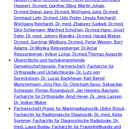
Huppert, Dr.med. Günther Illing, Martin Johais,
Dr.med.Sigrun Jung, Dr.med. Wolfgang Jung, Dr.med.
Irmtraud Lehr, Dr.med. Udo Prehn, Ursula Reichardt,
Wolfgang Reichardt, Dr. med. Zhabeez Sadjadi, Dr.med.
Elke Schiemann, Manfred Scholten, Dr.med.Hans-Josef
Sehn, Dr. med. Johnny Wandira, Dr.med. Harald Weber,
Dr.med. Guntmar Wildburg, Dr.med. Peter Winnen, Bert
Adams, Dr.Monika Reissenberger, Dr.Antal
Reissenberger, Volker Lütge, Dr.med.Thomas Augustin
Überörtliche und fachübergreifende
Gemeinschaftspraxis, Partnerschaft, Fachärzte für
Orthopädie und Unfallchirurgie, Dr. Lutz von
Spreckelsen, Dr. Lucas Backheuer, Karl Bernd
Münstermann, Jörg Finn, Dr. Christoph Spoo, Sebastian
Schwager, Florian Rosenbusch, Jan Henning Bastgen,
Fachärzte für Orthopädie, Arnd Heyer, Dr. Jens Lassen,
Dr. Volker Müller
Partnerschaft Praxis für Mammadiagnostik Ulrike Rönck,
Fachärztin für Radiologische Diagnostik, Dr. med. Katja
Sommer, Fachärztin für Diagnostische Radiologie, Dr.
med. Laura Budau, Fachärztin für Frauenheilkunde und