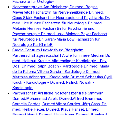
Fachärzte für Urologie-
Nervenarztpraxis Am Bickeberg Dr. med. Regina
Meyerfeldt Fachärztin für Nervenheilkunde Dr. med.
Claus Stärk Facharzt für Neurologie und Psychiatrie, Dr.
med. Ute Kunze Fachärztin für Neurologie Dr. med.
Melanie Hennies Fachärztin für Psychiatrie und
Psychotherapie Dr. med. univ. Mohsen Bayat Facharzt
für Neurologie Dr. Sarah-Maria Löw Fachärztin für
Neurologie PartG mbB
Cardio Centrum Ludwigsburg Bietigheim
Partnerschaftsgesellschaft Arzte für innere Medizin Dr.
med. Hellmut Krause-Allmendinger Kardiologie - Priv.
Doz. Dr. med Ralph Bosch - Kardiologie Dr. med. Maria
de Ia Paloma Villena Garcia - Kardiologie Dr. med
Matthias Vöhringer - Kardiologie Dr. med Sebastian Cyrill
Kruck - Kardiologie - Dr. med. Patrick Nowak -
Kardiologie.
Partnerschaft Ärztliche Notdienstzentrale Simmern
Dr.med.Mohammad Asefi, Dr.med.Alfred Brummer,
Cornelia Cordes, Dr.med.Viktor Cordes, Jörg Gass, Dr.
med. Heike Heller, Dr.med. Klaus Hänsel, Dr.med.
Norbert Harst, Dr.med. Ulrich Henn, Dr.med. Bernhard