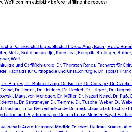
 We'll confirm eligibility before fulfilling the request.
sche Partnerschaftsgesellschaft Dres. Auer, Baum, Beck, Bureik,
Mädler, Metz, Notohamiprodjo, Pomschar, Remplik, Röttinger, Rother
amser, Wolf
irurgie und Gefäßchirurgie, Dr. Thorsten Randt, Facharzt für Chiru
Wilde, Facharzt für Orthopädie und Unfallchirurgie, Dr. Tobias Fran
Dr. Berges, Dr. Bohnenkamp, Dr. Bücker, Dr. Courage, Dr. Czerlinski
Grund, Dr. Harms, Dr. Heidrich, Dr. Henkel, Dr. Hilgers, Dr. Jürgenha
kowski, Maus, von Mendgen, Dr. Müller, Dr. Nazari Nejad, Dr. Paß, 
n-Odenthal, Dr. Stratmeyer, Dr. Temme. Dr. Tusche, Weber, Dr. Weber
 Fachärztin für Nervenheilkunde Dr. med. Claus Stärk Facharzt f
ychiatrie und Psychotherapie Dr. med. univ. Mohsen Bayat Fachar
llschaft Arzte für innere Medizin Dr. med. Hellmut Krause-Allme