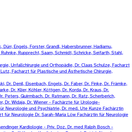
 Dürr, Engels, Forster, Grandl, Habersbrunner, Hadjamu,
, Ruhnke, Rupprecht, Saam, Schmidt, Schricke, Seifarth, Stahl,
rgie, Unfallchirurgie und Orthopädie, Dr. Claas Schulze, Facharzt
k Lutz, Facharzt für Plastische und Ästhetische Chirurgie,
, Dr. Denil, Eisenbach, Engels, Dr. Faber, Dr. Finke, Dr. Främke,
rke, Dr. Klier, Köhler, Köttgen, Dr. Korda, Dr. Kraus, Dr.
Dr. Peters, Quirmbach. Dr. Ratmann, Dr. Ratz, Scherberich,
, Dr. Widaja, Dr. Wiener - Fachärzte für Urologie-
ür Neurologie und Psychiatrie, Dr. med. Ute Kunze Fachärztin
zt für Neurologie Dr. Sarah-Maria Löw Fachärztin für Neurologie
ndinger Kardiologie - Priv. Doz. Dr. med Ralph Bosch -