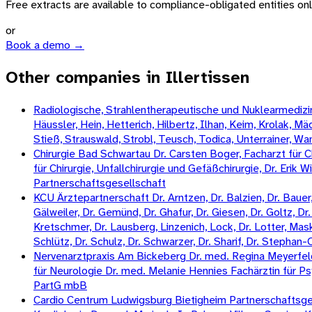
Free extracts are available to compliance-obligated entities only.
or
Book a demo →
Other companies in Illertissen
Radiologische, Strahlentherapeutische und Nuklearmedizini
Häussler, Hein, Hetterich, Hilbertz, Ilhan, Keim, Krolak, 
Stieß, Strauswald, Strobl, Teusch, Todica, Unterrainer, W
Chirurgie Bad Schwartau Dr. Carsten Boger, Facharzt für Ch
für Chirurgie, Unfallchirurgie und Gefäßchirurgie, Dr. Erik 
Partnerschaftsgesellschaft
KCU Ärztepartnerschaft Dr. Arntzen, Dr. Balzien, Dr. Bauer, 
Gälweiler, Dr. Gemünd, Dr. Ghafur, Dr. Giesen, Dr. Goltz, Dr. 
Kretschmer, Dr. Lausberg, Linzenich, Lock, Dr. Lotter, Mas
Schlütz, Dr. Schulz, Dr. Schwarzer, Dr. Sharif, Dr. Stepha
Nervenarztpraxis Am Bickeberg Dr. med. Regina Meyerfeldt
für Neurologie Dr. med. Melanie Hennies Fachärztin für Ps
PartG mbB
Cardio Centrum Ludwigsburg Bietigheim Partnerschaftsgese