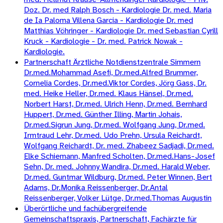
Doz. Dr. med Ralph Bosch - Kardiologie Dr. med. Maria
de Ia Paloma Villena Garcia - Kardiologie Dr. med
Matthias Vöhringer - Kardiologie Dr. med Sebastian Cyrill
Kruck - Kardiologie - Dr. med. Patrick Nowak -
Kardiologie.
Partnerschaft Ärztliche Notdienstzentrale Simmern
Dr.med.Mohammad Asefi, Dr.med.Alfred Brummer,
Cornelia Cordes, Dr.med.Viktor Cordes, Jörg Gass, Dr.
med. Heike Heller, Dr.med. Klaus Hänsel, Dr.med.
Norbert Harst, Dr.med. Ulrich Henn, Dr.med. Bernhard
Huppert, Dr.med. Günther Illing, Martin Johais,
Dr.med.Sigrun Jung, Dr.med. Wolfgang Jung, Dr.med.
Irmtraud Lehr, Dr.med. Udo Prehn, Ursula Reichardt,
Wolfgang Reichardt, Dr. med. Zhabeez Sadjadi, Dr.med.
Elke Schiemann, Manfred Scholten, Dr.med.Hans-Josef
Sehn, Dr. med. Johnny Wandira, Dr.med. Harald Weber,
Dr.med. Guntmar Wildburg, Dr.med. Peter Winnen, Bert
Adams, Dr.Monika Reissenberger, Dr.Antal
Reissenberger, Volker Lütge, Dr.med.Thomas Augustin
Überörtliche und fachübergreifende
Gemeinschaftspraxis, Partnerschaft, Fachärzte für