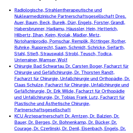
Radiologische, Strahlentherapeutische und
Nuklearmedizinische Partnerschaftsgesellschaft Dres.
Auer, Baum, Beck, Bureik, Dürr, Engels, Forster, Grandl,
Habersbrunner, Hadjamu, Häussler, Hein, Hetterich,
Hilbertz, Ilhan, Keim, Krolak, Mädler, Metz,
Notohamiprodjo, Pomschar, Remplik, Röttinger, Rother,
Ruhnke, Rupprecht, Saam, Schmidt, Schricke, Seifarth,
Stahl, Stieß, Strauswald, Strobl, Teusch, Todica,
Unterrainer, Wamser, Wolf
Chirurgie Bad Schwartau Dr. Carsten Boger, Facharzt für
Chirurgie und Gefäßchirurgie, Dr. Thorsten Randt,
Facharzt für Chirurgie, Unfallchirurgie und Orthopädie, Dr.
Claas Schulze, Facharzt für Chirurgie, Unfallchirurgie und
Gefäßchirurgie, Dr. Erik Wilde, Facharzt für Orthopädie
und Unfallchirurgie, Dr. Tobias Frank Lutz, Facharzt für
Plastische und Ästhetische Chirurgie,
Partnerschaftsgesellschaft
KCU Ärztepartnerschaft Dr. Arntzen, Dr. Balzien, Dr.
Bauer, Dr. Berges, Dr. Bohnenkamp, Dr. Bücker, Dr.
Courage, Dr. Czerlinski, Dr. Denil, Eisenbach, Engels, Dr.