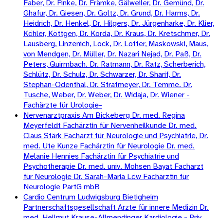
Faber, Dr. Finke, Dr. Främke, Gälweiler, Dr. Gemünd, Dr.
Ghafur, Dr. Giesen, Dr. Goltz, Dr. Grund, Dr. Harms, Dr.
Heidrich, Dr. Henkel, Dr. Hilgers, Dr. Jürgenharke, Dr. Klier,
Köhler, Köttgen, Dr. Korda, Dr. Kraus, Dr. Kretschmer, Dr.
Lausberg, Linzenich, Lock, Dr. Lotter, Maskowski, Maus,
von Mendgen, Dr. Müller, Dr. Nazari Nejad, Dr. Paß, Dr.
Peters, Quirmbach. Dr. Ratmann, Dr. Ratz, Scherberich,
Schlütz, Dr. Schulz, Dr. Schwarzer, Dr. Sharif, Dr.
Stephan-Odenthal, Dr. Stratmeyer, Dr. Temme. Dr.
Tusche, Weber, Dr. Weber, Dr. Widaja, Dr. Wiener -
Fachärzte für Urologie-
Nervenarztpraxis Am Bickeberg Dr. med. Regina
Meyerfeldt Fachärztin für Nervenheilkunde Dr. med.
Claus Stärk Facharzt für Neurologie und Psychiatrie, Dr.
med. Ute Kunze Fachärztin für Neurologie Dr. med.
Melanie Hennies Fachärztin für Psychiatrie und
Psychotherapie Dr. med. univ. Mohsen Bayat Facharzt
für Neurologie Dr. Sarah-Maria Löw Fachärztin für
Neurologie PartG mbB
Cardio Centrum Ludwigsburg Bietigheim
Partnerschaftsgesellschaft Arzte für innere Medizin Dr.
med. Hellmut Krause-Allmendinger Kardiologie - Priv.