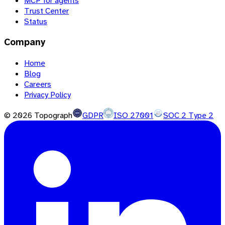
MCP for agents
Trust Center
Status
Company
Home
Blog
Careers
Privacy Policy
©
2026
Topograph
GDPR
ISO 27001
SOC 2 Type 2