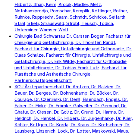
Hilbertz, Ilhan, Keim, Krolak, Mädler, Metz,
Notohamiprodjo, Pomschar, Remplik, Röttinger, Rother,
Ruhnke, Rupprecht, Saam, Schmidt, Schricke, Seifarth,
Stahl, Stieß, Strauswald, Strobl, Teusch, Todica,
Unterrainer, Wamser, Wolf
Chirurgie Bad Schwartau Dr. Carsten Boger, Facharzt für
Chirurgie und Gefäßchirurgie, Dr. Thorsten Randt,
Facharzt für Chirurgie, Unfallchirurgie und Orthopädie, Dr.
Claas Schulze, Facharzt für Chirurgie, Unfallchirurgie und
Gefäßchirurgie, Dr. Erik Wilde, Facharzt für Orthopädie
und Unfallchirurgie, Dr. Tobias Frank Lutz, Facharzt für
Plastische und Ästhetische Chirurgie,
Partnerschaftsgesellschaft
KCU Ärztepartnerschaft Dr. Arntzen, Dr. Balzien, Dr.
Bauer, Dr. Berges, Dr. Bohnenkamp, Dr. Bücker, Dr.
Courage, Dr. Czerlinski, Dr. Denil, Eisenbach, Engels, Dr.
Faber, Dr. Finke, Dr. Främke, Gälweiler, Dr. Gemünd, Dr.
Ghafur, Dr. Giesen, Dr. Goltz, Dr. Grund, Dr. Harms, Dr.
Heidrich, Dr. Henkel, Dr. Hilgers, Dr. Jürgenharke, Dr. Klier,
Köhler, Köttgen, Dr. Korda, Dr. Kraus, Dr. Kretschmer, Dr.
Lausberg, Linzenich, Lock, Dr. Lotter, Maskowski, Maus,