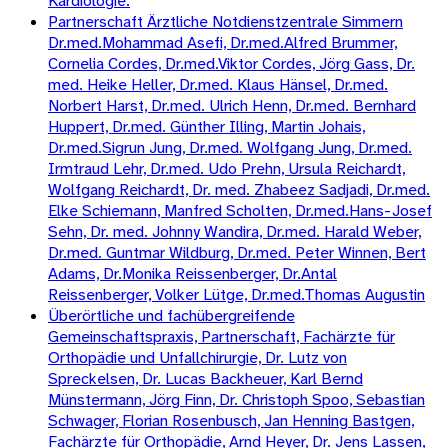
Kardiologie.
Partnerschaft Ärztliche Notdienstzentrale Simmern
Dr.med.Mohammad Asefi, Dr.med.Alfred Brummer,
Cornelia Cordes, Dr.med.Viktor Cordes, Jörg Gass, Dr.
med. Heike Heller, Dr.med. Klaus Hänsel, Dr.med.
Norbert Harst, Dr.med. Ulrich Henn, Dr.med. Bernhard
Huppert, Dr.med. Günther Illing, Martin Johais,
Dr.med.Sigrun Jung, Dr.med. Wolfgang Jung, Dr.med.
Irmtraud Lehr, Dr.med. Udo Prehn, Ursula Reichardt,
Wolfgang Reichardt, Dr. med. Zhabeez Sadjadi, Dr.med.
Elke Schiemann, Manfred Scholten, Dr.med.Hans-Josef
Sehn, Dr. med. Johnny Wandira, Dr.med. Harald Weber,
Dr.med. Guntmar Wildburg, Dr.med. Peter Winnen, Bert
Adams, Dr.Monika Reissenberger, Dr.Antal
Reissenberger, Volker Lütge, Dr.med.Thomas Augustin
Überörtliche und fachübergreifende
Gemeinschaftspraxis, Partnerschaft, Fachärzte für
Orthopädie und Unfallchirurgie, Dr. Lutz von
Spreckelsen, Dr. Lucas Backheuer, Karl Bernd
Münstermann, Jörg Finn, Dr. Christoph Spoo, Sebastian
Schwager, Florian Rosenbusch, Jan Henning Bastgen,
Fachärzte für Orthopädie, Arnd Heyer, Dr. Jens Lassen,