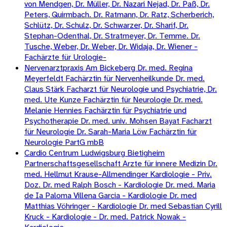
von Mendgen, Dr. Müller, Dr. Nazari Nejad, Dr. Paß, Dr.
Peters, Quirmbach. Dr. Ratmann, Dr. Ratz, Scherberich,
Schlütz, Dr. Schulz, Dr. Schwarzer, Dr. Sharif, Dr.
Stephan-Odenthal, Dr. Stratmeyer, Dr. Temme. Dr.
Tusche, Weber, Dr. Weber, Dr. Widaja, Dr. Wiener -
Fachärzte für Urologie-
Nervenarztpraxis Am Bickeberg Dr. med. Regina
Meyerfeldt Fachärztin für Nervenheilkunde Dr. med.
Claus Stärk Facharzt für Neurologie und Psychiatrie, Dr.
med. Ute Kunze Fachärztin für Neurologie Dr. med.
Melanie Hennies Fachärztin für Psychiatrie und
Psychotherapie Dr. med. univ. Mohsen Bayat Facharzt
für Neurologie Dr. Sarah-Maria Löw Fachärztin für
Neurologie PartG mbB
Cardio Centrum Ludwigsburg Bietigheim
Partnerschaftsgesellschaft Arzte für innere Medizin Dr.
med. Hellmut Krause-Allmendinger Kardiologie - Priv.
Doz. Dr. med Ralph Bosch - Kardiologie Dr. med. Maria
de Ia Paloma Villena Garcia - Kardiologie Dr. med
Matthias Vöhringer - Kardiologie Dr. med Sebastian Cyrill
Kruck - Kardiologie - Dr. med. Patrick Nowak -