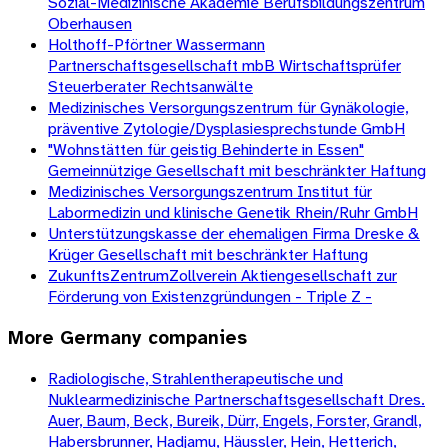
Sozial-Medizinische Akademie Berufsbildungszentrum
Oberhausen
Holthoff-Pförtner Wassermann
Partnerschaftsgesellschaft mbB Wirtschaftsprüfer
Steuerberater Rechtsanwälte
Medizinisches Versorgungszentrum für Gynäkologie,
präventive Zytologie/Dysplasiesprechstunde GmbH
"Wohnstätten für geistig Behinderte in Essen"
Gemeinnützige Gesellschaft mit beschränkter Haftung
Medizinisches Versorgungszentrum Institut für
Labormedizin und klinische Genetik Rhein/Ruhr GmbH
Unterstützungskasse der ehemaligen Firma Dreske &
Krüger Gesellschaft mit beschränkter Haftung
ZukunftsZentrumZollverein Aktiengesellschaft zur
Förderung von Existenzgründungen - Triple Z -
More
Germany
companies
Radiologische, Strahlentherapeutische und
Nuklearmedizinische Partnerschaftsgesellschaft Dres.
Auer, Baum, Beck, Bureik, Dürr, Engels, Forster, Grandl,
Habersbrunner, Hadjamu, Häussler, Hein, Hetterich,