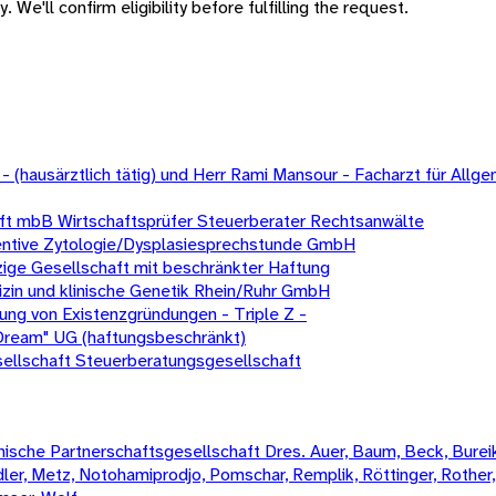
 We'll confirm eligibility before fulfilling the request.
n - (hausärztlich tätig) und Herr Rami Mansour - Facharzt für Al
ft mbB Wirtschaftsprüfer Steuerberater Rechtsanwälte
ventive Zytologie/Dysplasiesprechstunde GmbH
zige Gesellschaft mit beschränkter Haftung
zin und klinische Genetik Rhein/Ruhr GmbH
ung von Existenzgründungen - Triple Z -
 Dream" UG (haftungsbeschränkt)
ellschaft Steuerberatungsgesellschaft
sche Partnerschaftsgesellschaft Dres. Auer, Baum, Beck, Bureik,
Mädler, Metz, Notohamiprodjo, Pomschar, Remplik, Röttinger, Rother