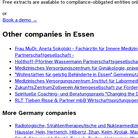
Free extracts are available to compliance-obligated entities only.
or
Book a demo →
Other companies in Essen
Frau MuDr. Aneta Sokolski - Fachärztin für Innere Medizi
Partnerschaftgesellschaft -
Holthoff-Pförtner Wassermann Partnerschaftsgesellscha
Medizinisches Versorgungszentrum für Gynäkologie, prä
"Wohnstätten für geistig Behinderte in Essen" Gemeinnüt
Medizinisches Versorgungszentrum Institut für Labormedi
ZukunftsZentrumZollverein Aktiengesellschaft zur Förder
Spirituelle Coaching- und Beratungspraxis "Changing the
RLT Tieben Risse & Partner mbB Wirtschaftsprüfungsges
More
Germany
companies
Radiologische, Strahlentherapeutische und Nuklearmedizini
Häussler, Hein, Hetterich, Hilbertz, Ilhan, Keim, Krolak, 