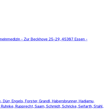
lgemeinmedizin - Zur Beckhove 25-29, 45307 Essen -
 Dürr, Engels, Forster, Grandl, Habersbrunner, Hadjamu,
, Ruhnke, Rupprecht, Saam, Schmidt, Schricke, Seifarth, Stahl,