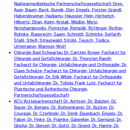
Nuklearmedizinische Partnerschaftsgesellschaft Dres.
Auer, Baum, Beck, Bureik, Dürr, Engels, Forster, Grandl,
Habersbrunner, Hadjamu, Häussler, Hein, Hetterich,
Hilbertz, Ilhan, Keim, Krolak, Mädler, Metz,
Notohamiprodjo, Pomschar, Remplik, Röttinger, Rother,
Ruhnke, Rupprecht, Saam, Schmidt, Schricke, Seifarth,
Stahl, Stieß, Strauswald, Strobl, Teusch, Todica,
Unterrainer, Wamser, Wolf
Chirurgie Bad Schwartau Dr. Carsten Boger, Facharzt für
Chirurgie und Gefäßchirurgie, Dr. Thorsten Randt,
Facharzt für Chirurgie, Unfallchirurgie und Orthopädie, Dr.
Claas Schulze, Facharzt für Chirurgie, Unfallchirurgie und
Gefäßchirurgie, Dr. Erik Wilde, Facharzt für Orthopädie
und Unfallchirurgie, Dr. Tobias Frank Lutz, Facharzt für
Plastische und Ästhetische Chirurgie,
Partnerschaftsgesellschaft
KCU Ärztepartnerschaft Dr. Arntzen, Dr. Balzien, Dr.
Bauer, Dr. Berges, Dr. Bohnenkamp, Dr. Bücker, Dr.
Courage, Dr. Czerlinski, Dr. Denil, Eisenbach, Engels, Dr.
Faber, Dr. Finke, Dr. Främke, Gälweiler, Dr. Gemünd, Dr.
Ghafur, Dr. Giesen, Dr. Goltz, Dr. Grund, Dr. Harms, Dr.