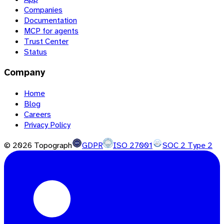
Companies
Documentation
MCP for agents
Trust Center
Status
Company
Home
Blog
Careers
Privacy Policy
©
2026
Topograph
GDPR
ISO 27001
SOC 2 Type 2