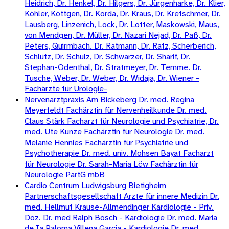
Heidrich, Dr. Henkel, Dr. Hilgers, Dr. Jürgenharke, Dr. Klier,
Köhler, Köttgen, Dr. Korda, Dr. Kraus, Dr. Kretschmer, Dr.
Lausberg, Linzenich, Lock, Dr. Lotter, Maskowski, Maus,
von Mendgen, Dr. Müller, Dr. Nazari Nejad, Dr. Paß, Dr.
Peters, Quirmbach. Dr. Ratmann, Dr. Ratz, Scherberich,
Schlütz, Dr. Schulz, Dr. Schwarzer, Dr. Sharif, Dr.
Stephan-Odenthal, Dr. Stratmeyer, Dr. Temme. Dr.
Tusche, Weber, Dr. Weber, Dr. Widaja, Dr. Wiener -
Fachärzte für Urologie-
Nervenarztpraxis Am Bickeberg Dr. med. Regina
Meyerfeldt Fachärztin für Nervenheilkunde Dr. med.
Claus Stärk Facharzt für Neurologie und Psychiatrie, Dr.
med. Ute Kunze Fachärztin für Neurologie Dr. med.
Melanie Hennies Fachärztin für Psychiatrie und
Psychotherapie Dr. med. univ. Mohsen Bayat Facharzt
für Neurologie Dr. Sarah-Maria Löw Fachärztin für
Neurologie PartG mbB
Cardio Centrum Ludwigsburg Bietigheim
Partnerschaftsgesellschaft Arzte für innere Medizin Dr.
med. Hellmut Krause-Allmendinger Kardiologie - Priv.
Doz. Dr. med Ralph Bosch - Kardiologie Dr. med. Maria
de Ia Paloma Villena Garcia - Kardiologie Dr. med