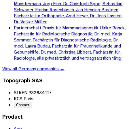
Münstermann, Jörg Finn, Dr. Christoph Spoo, Sebastian
Schwager, Florian Rosenbusch, Jan Henning Bastgen,
Fachärzte für Orthopädie, Arnd Heyer, Dr. Jens Lassen,
Dr. Volker Müller
Partnerschaft Praxis für Mammadiagnostik Ulrike Rönck,
Fachärztin für Radiologische Diagnostik, Dr. med. Katja
Sommer, Fachärztin für Diagnostische Radiologie, Dr.
med. Laura Budau, Fachärztin für Frauenheilkunde und
Geburtshilfe, Dr. med. Christina Libbert, Fachärztin für
Radiologie, alle privatärztlich und vertragsärztlich tätig
View all
Germany
companies →
Topograph SAS
SIREN 932884117
RCS Paris
Contact
Product
App