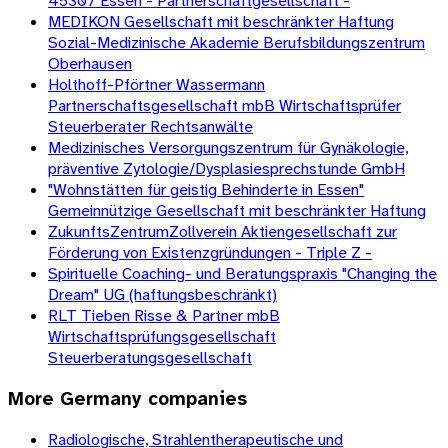
45307 Essen - Partnerschaftgesellschaft -
MEDIKON Gesellschaft mit beschränkter Haftung
Sozial-Medizinische Akademie Berufsbildungszentrum
Oberhausen
Holthoff-Pförtner Wassermann
Partnerschaftsgesellschaft mbB Wirtschaftsprüfer
Steuerberater Rechtsanwälte
Medizinisches Versorgungszentrum für Gynäkologie,
präventive Zytologie/Dysplasiesprechstunde GmbH
"Wohnstätten für geistig Behinderte in Essen"
Gemeinnützige Gesellschaft mit beschränkter Haftung
ZukunftsZentrumZollverein Aktiengesellschaft zur
Förderung von Existenzgründungen - Triple Z -
Spirituelle Coaching- und Beratungspraxis "Changing the
Dream" UG (haftungsbeschränkt)
RLT Tieben Risse & Partner mbB
Wirtschaftsprüfungsgesellschaft
Steuerberatungsgesellschaft
More
Germany
companies
Radiologische, Strahlentherapeutische und