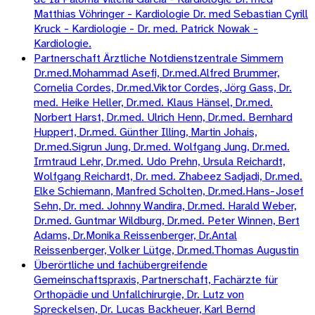
Matthias Vöhringer - Kardiologie Dr. med Sebastian Cyrill
Kruck - Kardiologie - Dr. med. Patrick Nowak -
Kardiologie.
Partnerschaft Ärztliche Notdienstzentrale Simmern
Dr.med.Mohammad Asefi, Dr.med.Alfred Brummer,
Cornelia Cordes, Dr.med.Viktor Cordes, Jörg Gass, Dr.
med. Heike Heller, Dr.med. Klaus Hänsel, Dr.med.
Norbert Harst, Dr.med. Ulrich Henn, Dr.med. Bernhard
Huppert, Dr.med. Günther Illing, Martin Johais,
Dr.med.Sigrun Jung, Dr.med. Wolfgang Jung, Dr.med.
Irmtraud Lehr, Dr.med. Udo Prehn, Ursula Reichardt,
Wolfgang Reichardt, Dr. med. Zhabeez Sadjadi, Dr.med.
Elke Schiemann, Manfred Scholten, Dr.med.Hans-Josef
Sehn, Dr. med. Johnny Wandira, Dr.med. Harald Weber,
Dr.med. Guntmar Wildburg, Dr.med. Peter Winnen, Bert
Adams, Dr.Monika Reissenberger, Dr.Antal
Reissenberger, Volker Lütge, Dr.med.Thomas Augustin
Überörtliche und fachübergreifende
Gemeinschaftspraxis, Partnerschaft, Fachärzte für
Orthopädie und Unfallchirurgie, Dr. Lutz von
Spreckelsen, Dr. Lucas Backheuer, Karl Bernd