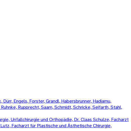
 Dürr, Engels, Forster, Grandl, Habersbrunner, Hadjamu,
, Ruhnke, Rupprecht, Saam, Schmidt, Schricke, Seifarth, Stahl,
rgie, Unfallchirurgie und Orthopädie, Dr. Claas Schulze, Facharzt
k Lutz, Facharzt für Plastische und Ästhetische Chirurgie,