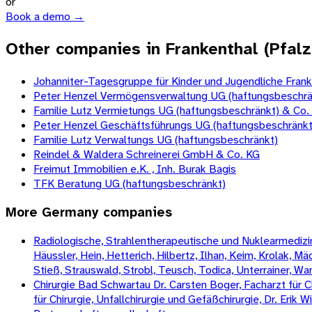
or
Book a demo →
Other companies in Frankenthal (Pfalz
Johanniter-Tagesgruppe für Kinder und Jugendliche Fra
Peter Henzel Vermögensverwaltung UG (haftungsbeschrä
Familie Lutz Vermietungs UG (haftungsbeschränkt) & Co.
Peter Henzel Geschäftsführungs UG (haftungsbeschränkt
Familie Lutz Verwaltungs UG (haftungsbeschränkt)
Reindel & Waldera Schreinerei GmbH & Co. KG
Freimut Immobilien e.K. , Inh. Burak Bagis
TFK Beratung UG (haftungsbeschränkt)
More
Germany
companies
Radiologische, Strahlentherapeutische und Nuklearmedizini
Häussler, Hein, Hetterich, Hilbertz, Ilhan, Keim, Krolak, 
Stieß, Strauswald, Strobl, Teusch, Todica, Unterrainer, W
Chirurgie Bad Schwartau Dr. Carsten Boger, Facharzt für Ch
für Chirurgie, Unfallchirurgie und Gefäßchirurgie, Dr. Erik 