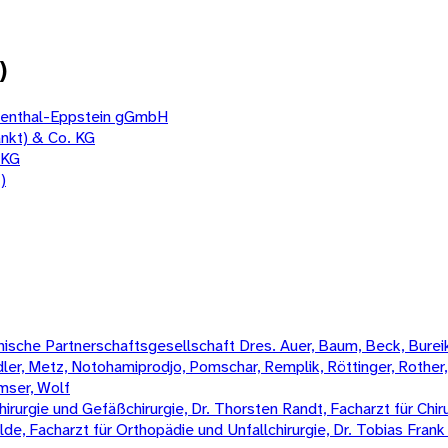
)
nkenthal-Eppstein gGmbH
nkt) & Co. KG
 KG
)
sche Partnerschaftsgesellschaft Dres. Auer, Baum, Beck, Bureik,
Mädler, Metz, Notohamiprodjo, Pomschar, Remplik, Röttinger, Rother
amser, Wolf
irurgie und Gefäßchirurgie, Dr. Thorsten Randt, Facharzt für Chiru
Wilde, Facharzt für Orthopädie und Unfallchirurgie, Dr. Tobias Fran