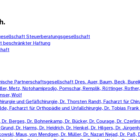
h.
esellschaft Steuerberatungsgesellschaft
t beschränkter Haftung
haft
sche Partnerschaftsgesellschaft Dres. Auer, Baum, Beck, Bureik,
Mädler, Metz, Notohamiprodjo, Pomschar, Remplik, Röttinger, Rother
amser, Wolf
irurgie und Gefäßchirurgie, Dr. Thorsten Randt, Facharzt für Chiru
Wilde, Facharzt für Orthopädie und Unfallchirurgie, Dr. Tobias Fran
Dr. Berges, Dr. Bohnenkamp, Dr. Bücker, Dr. Courage, Dr. Czerlinski
Grund, Dr. Harms, Dr. Heidrich, Dr. Henkel, Dr. Hilgers, Dr. Jürgenha
kowski, Maus, von Mendgen, Dr. Müller, Dr. Nazari Nejad, Dr. Paß, 