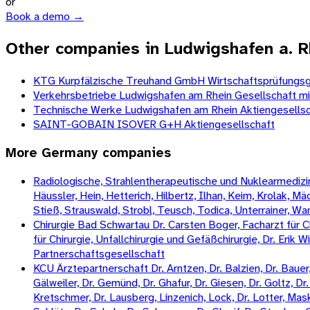
or
Book a demo →
Other companies in Ludwigshafen a. R
KTG Kurpfälzische Treuhand GmbH Wirtschaftsprüfungsg
Verkehrsbetriebe Ludwigshafen am Rhein Gesellschaft mi
Technische Werke Ludwigshafen am Rhein Aktiengesellsc
SAINT-GOBAIN ISOVER G+H Aktiengesellschaft
More
Germany
companies
Radiologische, Strahlentherapeutische und Nuklearmedizini
Häussler, Hein, Hetterich, Hilbertz, Ilhan, Keim, Krolak, 
Stieß, Strauswald, Strobl, Teusch, Todica, Unterrainer, W
Chirurgie Bad Schwartau Dr. Carsten Boger, Facharzt für Ch
für Chirurgie, Unfallchirurgie und Gefäßchirurgie, Dr. Erik 
Partnerschaftsgesellschaft
KCU Ärztepartnerschaft Dr. Arntzen, Dr. Balzien, Dr. Bauer, 
Gälweiler, Dr. Gemünd, Dr. Ghafur, Dr. Giesen, Dr. Goltz, Dr. 
Kretschmer, Dr. Lausberg, Linzenich, Lock, Dr. Lotter, Mas