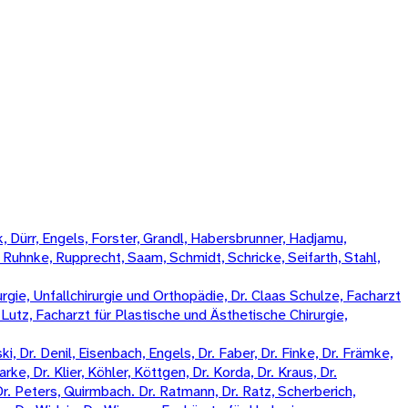
 Dürr, Engels, Forster, Grandl, Habersbrunner, Hadjamu,
, Ruhnke, Rupprecht, Saam, Schmidt, Schricke, Seifarth, Stahl,
rgie, Unfallchirurgie und Orthopädie, Dr. Claas Schulze, Facharzt
k Lutz, Facharzt für Plastische und Ästhetische Chirurgie,
, Dr. Denil, Eisenbach, Engels, Dr. Faber, Dr. Finke, Dr. Främke,
rke, Dr. Klier, Köhler, Köttgen, Dr. Korda, Dr. Kraus, Dr.
Dr. Peters, Quirmbach. Dr. Ratmann, Dr. Ratz, Scherberich,