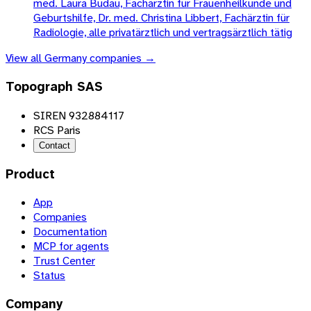
med. Laura Budau, Fachärztin für Frauenheilkunde und
Geburtshilfe, Dr. med. Christina Libbert, Fachärztin für
Radiologie, alle privatärztlich und vertragsärztlich tätig
View all
Germany
companies →
Topograph SAS
SIREN 932884117
RCS Paris
Contact
Product
App
Companies
Documentation
MCP for agents
Trust Center
Status
Company