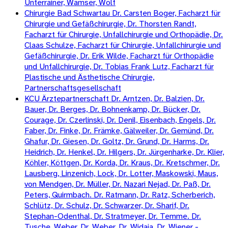
Unterrainer, Wamser, Wolf
Chirurgie Bad Schwartau Dr. Carsten Boger, Facharzt für
Chirurgie und Gefäßchirurgie, Dr. Thorsten Randt,
Facharzt für Chirurgie, Unfallchirurgie und Orthopädie, Dr.
Claas Schulze, Facharzt für Chirurgie, Unfallchirurgie und
Gefäßchirurgie, Dr. Erik Wilde, Facharzt für Orthopädie
und Unfallchirurgie, Dr. Tobias Frank Lutz, Facharzt für
Plastische und Ästhetische Chirurgie,
Partnerschaftsgesellschaft
KCU Ärztepartnerschaft Dr. Arntzen, Dr. Balzien, Dr.
Bauer, Dr. Berges, Dr. Bohnenkamp, Dr. Bücker, Dr.
Courage, Dr. Czerlinski, Dr. Denil, Eisenbach, Engels, Dr.
Faber, Dr. Finke, Dr. Främke, Gälweiler, Dr. Gemünd, Dr.
Ghafur, Dr. Giesen, Dr. Goltz, Dr. Grund, Dr. Harms, Dr.
Heidrich, Dr. Henkel, Dr. Hilgers, Dr. Jürgenharke, Dr. Klier,
Köhler, Köttgen, Dr. Korda, Dr. Kraus, Dr. Kretschmer, Dr.
Lausberg, Linzenich, Lock, Dr. Lotter, Maskowski, Maus,
von Mendgen, Dr. Müller, Dr. Nazari Nejad, Dr. Paß, Dr.
Peters, Quirmbach. Dr. Ratmann, Dr. Ratz, Scherberich,
Schlütz, Dr. Schulz, Dr. Schwarzer, Dr. Sharif, Dr.
Stephan-Odenthal, Dr. Stratmeyer, Dr. Temme. Dr.
Tusche, Weber, Dr. Weber, Dr. Widaja, Dr. Wiener -