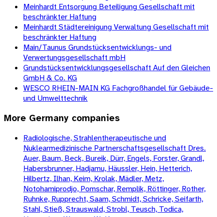
Meinhardt Entsorgung Beteiligung Gesellschaft mit
beschränkter Haftung
Meinhardt Städtereinigung Verwaltung Gesellschaft mit
beschränkter Haftung
Main/Taunus Grundstücksentwicklungs- und
Verwertungsgesellschaft mbH
Grundstücksentwicklungsgesellschaft Auf den Gleichen
GmbH & Co. KG
WESCO RHEIN-MAIN KG Fachgroßhandel für Gebäude-
und Umwelttechnik
More
Germany
companies
Radiologische, Strahlentherapeutische und
Nuklearmedizinische Partnerschaftsgesellschaft Dres.
Auer, Baum, Beck, Bureik, Dürr, Engels, Forster, Grandl,
Habersbrunner, Hadjamu, Häussler, Hein, Hetterich,
Hilbertz, Ilhan, Keim, Krolak, Mädler, Metz,
Notohamiprodjo, Pomschar, Remplik, Röttinger, Rother,
Ruhnke, Rupprecht, Saam, Schmidt, Schricke, Seifarth,
Stahl, Stieß, Strauswald, Strobl, Teusch, Todica,