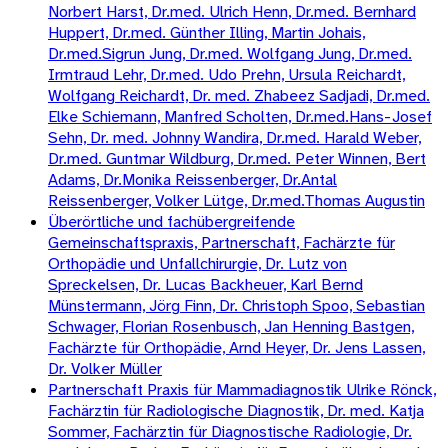
Norbert Harst, Dr.med. Ulrich Henn, Dr.med. Bernhard
Huppert, Dr.med. Günther Illing, Martin Johais,
Dr.med.Sigrun Jung, Dr.med. Wolfgang Jung, Dr.med.
Irmtraud Lehr, Dr.med. Udo Prehn, Ursula Reichardt,
Wolfgang Reichardt, Dr. med. Zhabeez Sadjadi, Dr.med.
Elke Schiemann, Manfred Scholten, Dr.med.Hans-Josef
Sehn, Dr. med. Johnny Wandira, Dr.med. Harald Weber,
Dr.med. Guntmar Wildburg, Dr.med. Peter Winnen, Bert
Adams, Dr.Monika Reissenberger, Dr.Antal
Reissenberger, Volker Lütge, Dr.med.Thomas Augustin
Überörtliche und fachübergreifende
Gemeinschaftspraxis, Partnerschaft, Fachärzte für
Orthopädie und Unfallchirurgie, Dr. Lutz von
Spreckelsen, Dr. Lucas Backheuer, Karl Bernd
Münstermann, Jörg Finn, Dr. Christoph Spoo, Sebastian
Schwager, Florian Rosenbusch, Jan Henning Bastgen,
Fachärzte für Orthopädie, Arnd Heyer, Dr. Jens Lassen,
Dr. Volker Müller
Partnerschaft Praxis für Mammadiagnostik Ulrike Rönck,
Fachärztin für Radiologische Diagnostik, Dr. med. Katja
Sommer, Fachärztin für Diagnostische Radiologie, Dr.