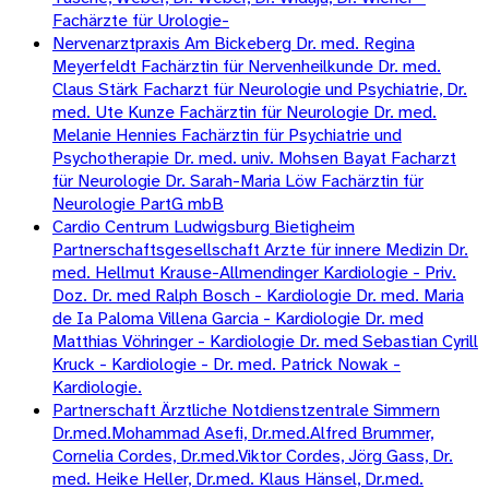
Fachärzte für Urologie-
Nervenarztpraxis Am Bickeberg Dr. med. Regina
Meyerfeldt Fachärztin für Nervenheilkunde Dr. med.
Claus Stärk Facharzt für Neurologie und Psychiatrie, Dr.
med. Ute Kunze Fachärztin für Neurologie Dr. med.
Melanie Hennies Fachärztin für Psychiatrie und
Psychotherapie Dr. med. univ. Mohsen Bayat Facharzt
für Neurologie Dr. Sarah-Maria Löw Fachärztin für
Neurologie PartG mbB
Cardio Centrum Ludwigsburg Bietigheim
Partnerschaftsgesellschaft Arzte für innere Medizin Dr.
med. Hellmut Krause-Allmendinger Kardiologie - Priv.
Doz. Dr. med Ralph Bosch - Kardiologie Dr. med. Maria
de Ia Paloma Villena Garcia - Kardiologie Dr. med
Matthias Vöhringer - Kardiologie Dr. med Sebastian Cyrill
Kruck - Kardiologie - Dr. med. Patrick Nowak -
Kardiologie.
Partnerschaft Ärztliche Notdienstzentrale Simmern
Dr.med.Mohammad Asefi, Dr.med.Alfred Brummer,
Cornelia Cordes, Dr.med.Viktor Cordes, Jörg Gass, Dr.
med. Heike Heller, Dr.med. Klaus Hänsel, Dr.med.