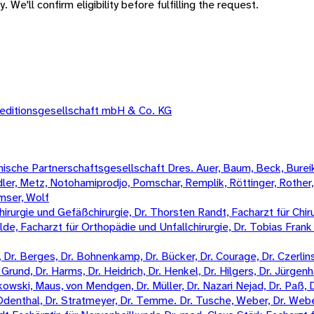
 We'll confirm eligibility before fulfilling the request.
peditionsgesellschaft mbH & Co. KG
sche Partnerschaftsgesellschaft Dres. Auer, Baum, Beck, Bureik,
Mädler, Metz, Notohamiprodjo, Pomschar, Remplik, Röttinger, Rother
amser, Wolf
irurgie und Gefäßchirurgie, Dr. Thorsten Randt, Facharzt für Chiru
Wilde, Facharzt für Orthopädie und Unfallchirurgie, Dr. Tobias Fran
Dr. Berges, Dr. Bohnenkamp, Dr. Bücker, Dr. Courage, Dr. Czerlinski
Grund, Dr. Harms, Dr. Heidrich, Dr. Henkel, Dr. Hilgers, Dr. Jürgenha
kowski, Maus, von Mendgen, Dr. Müller, Dr. Nazari Nejad, Dr. Paß, 
n-Odenthal, Dr. Stratmeyer, Dr. Temme. Dr. Tusche, Weber, Dr. Weber