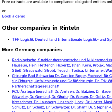
Free extracts are available to compliance-obligated entities only.
or
Book a demo →
Other companies in Rinteln
TFF Logistik Deutschland Internationale Logistik- und S
More
Germany
companies
Radiologische, Strahlentherapeutische und Nuklearmedizini
Häussler, Hein, Hetterich, Hilbertz, Ilhan, Keim, Krolak, 
Stieß, Strauswald, Strobl, Teusch, Todica, Unterrainer, W
Chirurgie Bad Schwartau Dr. Carsten Boger, Facharzt für Ch
für Chirurgie, Unfallchirurgie und Gefäßchirurgie, Dr. Erik 
Partnerschaftsgesellschaft
KCU Ärztepartnerschaft Dr. Arntzen, Dr. Balzien, Dr. Bauer, 
Gälweiler, Dr. Gemünd, Dr. Ghafur, Dr. Giesen, Dr. Goltz, Dr. 
Kretschmer, Dr. Lausberg, Linzenich, Lock, Dr. Lotter, Mas
Schlütz, Dr. Schulz, Dr. Schwarzer, Dr. Sharif, Dr. Stepha