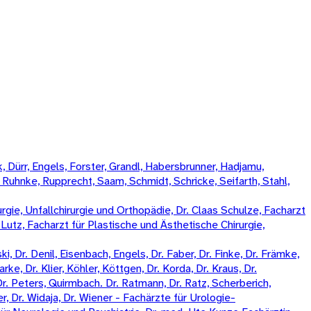
 Dürr, Engels, Forster, Grandl, Habersbrunner, Hadjamu,
, Ruhnke, Rupprecht, Saam, Schmidt, Schricke, Seifarth, Stahl,
rgie, Unfallchirurgie und Orthopädie, Dr. Claas Schulze, Facharzt
k Lutz, Facharzt für Plastische und Ästhetische Chirurgie,
, Dr. Denil, Eisenbach, Engels, Dr. Faber, Dr. Finke, Dr. Främke,
rke, Dr. Klier, Köhler, Köttgen, Dr. Korda, Dr. Kraus, Dr.
Dr. Peters, Quirmbach. Dr. Ratmann, Dr. Ratz, Scherberich,
, Dr. Widaja, Dr. Wiener - Fachärzte für Urologie-