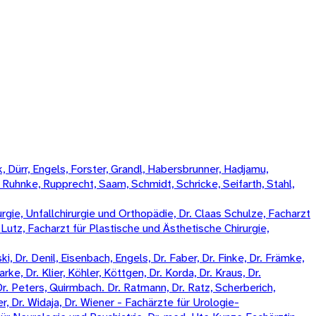
 Dürr, Engels, Forster, Grandl, Habersbrunner, Hadjamu,
, Ruhnke, Rupprecht, Saam, Schmidt, Schricke, Seifarth, Stahl,
rgie, Unfallchirurgie und Orthopädie, Dr. Claas Schulze, Facharzt
k Lutz, Facharzt für Plastische und Ästhetische Chirurgie,
, Dr. Denil, Eisenbach, Engels, Dr. Faber, Dr. Finke, Dr. Främke,
rke, Dr. Klier, Köhler, Köttgen, Dr. Korda, Dr. Kraus, Dr.
Dr. Peters, Quirmbach. Dr. Ratmann, Dr. Ratz, Scherberich,
, Dr. Widaja, Dr. Wiener - Fachärzte für Urologie-