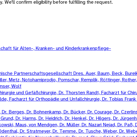
 We'll confirm eligibility before fulfilling the request.
aft für Alten-, Kranken- und Kinderkrankenpflege-
sche Partnerschaftsgesellschaft Dres. Auer, Baum, Beck, Bureik,
Mädler, Metz, Notohamiprodjo, Pomschar, Remplik, Röttinger, Rother
amser, Wolf
irurgie und Gefäßchirurgie, Dr. Thorsten Randt, Facharzt für Chiru
Wilde, Facharzt für Orthopädie und Unfallchirurgie, Dr. Tobias Fran
Dr. Berges, Dr. Bohnenkamp, Dr. Bücker, Dr. Courage, Dr. Czerlinski
Grund, Dr. Harms, Dr. Heidrich, Dr. Henkel, Dr. Hilgers, Dr. Jürgenha
kowski, Maus, von Mendgen, Dr. Müller, Dr. Nazari Nejad, Dr. Paß, 
n-Odenthal, Dr. Stratmeyer, Dr. Temme. Dr. Tusche, Weber, Dr. Weber