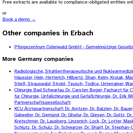
Free extracts are available to compliance-obligated entities only.
or
Book a demo →
Other companies in Erbach
Pflegezentrum Odenwald GmbH - Gemeinnützige Gesellsch
More
Germany
companies
Radiologische, Strahlentherapeutische und Nuklearmedizini
Häussler, Hein, Hetterich, Hilbertz, Ilhan, Keim, Krolak, 
Stieß, Strauswald, Strobl, Teusch, Todica, Unterrainer, W
Chirurgie Bad Schwartau Dr. Carsten Boger, Facharzt für Ch
für Chirurgie, Unfallchirurgie und Gefäßchirurgie, Dr. Erik 
Partnerschaftsgesellschaft
KCU Ärztepartnerschaft Dr. Arntzen, Dr. Balzien, Dr. Bauer, 
Gälweiler, Dr. Gemünd, Dr. Ghafur, Dr. Giesen, Dr. Goltz, Dr. 
Kretschmer, Dr. Lausberg, Linzenich, Lock, Dr. Lotter, Mas
Schlütz, Dr. Schulz, Dr. Schwarzer, Dr. Sharif, Dr. Stepha