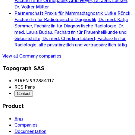
Fachärzte für Orthopädie, Arnd Heyer, Dr. Jens Lassen,
Dr. Volker Müller
Partnerschaft Praxis für Mammadiagnostik Ulrike Rönck,
Fachärztin für Radiologische Diagnostik, Dr. med. Katja
Sommer, Fachärztin für Diagnostische Radiologie, Dr.
med. Laura Budau, Fachärztin für Frauenheilkunde und
Geburtshilfe, Dr. med. Christina Libbert, Fachärztin für
Radiologie, alle privatärztlich und vertragsärztlich tätig
View all
Germany
companies →
Topograph SAS
SIREN 932884117
RCS Paris
Contact
Product
App
Companies
Documentation