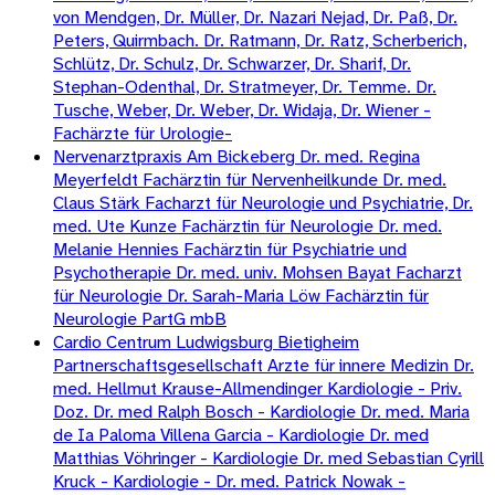
von Mendgen, Dr. Müller, Dr. Nazari Nejad, Dr. Paß, Dr.
Peters, Quirmbach. Dr. Ratmann, Dr. Ratz, Scherberich,
Schlütz, Dr. Schulz, Dr. Schwarzer, Dr. Sharif, Dr.
Stephan-Odenthal, Dr. Stratmeyer, Dr. Temme. Dr.
Tusche, Weber, Dr. Weber, Dr. Widaja, Dr. Wiener -
Fachärzte für Urologie-
Nervenarztpraxis Am Bickeberg Dr. med. Regina
Meyerfeldt Fachärztin für Nervenheilkunde Dr. med.
Claus Stärk Facharzt für Neurologie und Psychiatrie, Dr.
med. Ute Kunze Fachärztin für Neurologie Dr. med.
Melanie Hennies Fachärztin für Psychiatrie und
Psychotherapie Dr. med. univ. Mohsen Bayat Facharzt
für Neurologie Dr. Sarah-Maria Löw Fachärztin für
Neurologie PartG mbB
Cardio Centrum Ludwigsburg Bietigheim
Partnerschaftsgesellschaft Arzte für innere Medizin Dr.
med. Hellmut Krause-Allmendinger Kardiologie - Priv.
Doz. Dr. med Ralph Bosch - Kardiologie Dr. med. Maria
de Ia Paloma Villena Garcia - Kardiologie Dr. med
Matthias Vöhringer - Kardiologie Dr. med Sebastian Cyrill
Kruck - Kardiologie - Dr. med. Patrick Nowak -