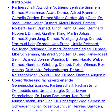
Kardiologie.
Partnerschaft Ärztliche Notdienstzentrale Simmern
Dr.med.Mohammad Asefi, Dr.med.Alfred Brummer,
Cornelia Cordes, Dr.med.Viktor Cordes, Jörg Gass, Dr.
med. Heike Heller, Dr.med. Klaus Hänsel, Dr.med.
Norbert Harst, Dr.med. Ulrich Henn, Dr.med. Bernhard
Huppert, Dr.med. Günther Illing, Martin Johais,
Dr.med.Sigrun Jung, Dr.med. Wolfgang Jung, Dr.med.
Irmtraud Lehr, Dr.med. Udo Prehn, Ursula Reichardt,
Wolfgang Reichardt, Dr. med. Zhabeez Sadjadi, Dr.med.
Elke Schiemann, Manfred Scholten, Dr.med.Hans-Josef
Sehn, Dr. med. Johnny Wandira, Dr.med. Harald Weber,
Dr.med. Guntmar Wildburg, Dr.med. Peter Winnen, Bert
Adams, Dr.Monika Reissenberger, Dr.Antal
Reissenberger, Volker Lütge, Dr.med.Thomas Augustin
Überörtliche und fachübergreifende
Gemeinschaftspraxis, Partnerschaft, Fachärzte für
Orthopädie und Unfallchirurgie, Dr. Lutz von
Spreckelsen, Dr. Lucas Backheuer, Karl Bernd
Münstermann, Jörg Finn, Dr. Christoph Spoo, Sebastian
Schwager, Florian Rosenbusch, Jan Henning Bastgen,