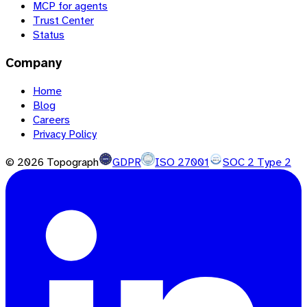
MCP for agents
Trust Center
Status
Company
Home
Blog
Careers
Privacy Policy
©
2026
Topograph
GDPR
ISO 27001
SOC 2 Type 2