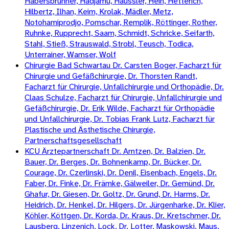
Habersbrunner, Hadjamu, Häussler, Hein, Hetterich,
Hilbertz, Ilhan, Keim, Krolak, Mädler, Metz,
Notohamiprodjo, Pomschar, Remplik, Röttinger, Rother,
Ruhnke, Rupprecht, Saam, Schmidt, Schricke, Seifarth,
Stahl, Stieß, Strauswald, Strobl, Teusch, Todica,
Unterrainer, Wamser, Wolf
Chirurgie Bad Schwartau Dr. Carsten Boger, Facharzt für
Chirurgie und Gefäßchirurgie, Dr. Thorsten Randt,
Facharzt für Chirurgie, Unfallchirurgie und Orthopädie, Dr.
Claas Schulze, Facharzt für Chirurgie, Unfallchirurgie und
Gefäßchirurgie, Dr. Erik Wilde, Facharzt für Orthopädie
und Unfallchirurgie, Dr. Tobias Frank Lutz, Facharzt für
Plastische und Ästhetische Chirurgie,
Partnerschaftsgesellschaft
KCU Ärztepartnerschaft Dr. Arntzen, Dr. Balzien, Dr.
Bauer, Dr. Berges, Dr. Bohnenkamp, Dr. Bücker, Dr.
Courage, Dr. Czerlinski, Dr. Denil, Eisenbach, Engels, Dr.
Faber, Dr. Finke, Dr. Främke, Gälweiler, Dr. Gemünd, Dr.
Ghafur, Dr. Giesen, Dr. Goltz, Dr. Grund, Dr. Harms, Dr.
Heidrich, Dr. Henkel, Dr. Hilgers, Dr. Jürgenharke, Dr. Klier,
Köhler, Köttgen, Dr. Korda, Dr. Kraus, Dr. Kretschmer, Dr.
Lausberg, Linzenich, Lock, Dr. Lotter, Maskowski, Maus,