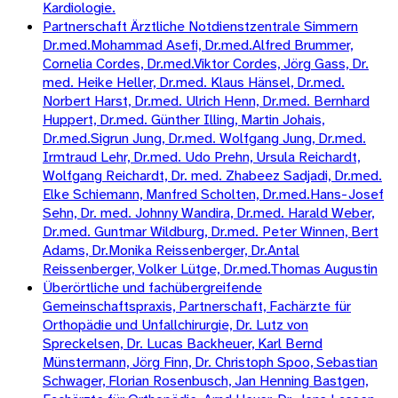
Kardiologie.
Partnerschaft Ärztliche Notdienstzentrale Simmern
Dr.med.Mohammad Asefi, Dr.med.Alfred Brummer,
Cornelia Cordes, Dr.med.Viktor Cordes, Jörg Gass, Dr.
med. Heike Heller, Dr.med. Klaus Hänsel, Dr.med.
Norbert Harst, Dr.med. Ulrich Henn, Dr.med. Bernhard
Huppert, Dr.med. Günther Illing, Martin Johais,
Dr.med.Sigrun Jung, Dr.med. Wolfgang Jung, Dr.med.
Irmtraud Lehr, Dr.med. Udo Prehn, Ursula Reichardt,
Wolfgang Reichardt, Dr. med. Zhabeez Sadjadi, Dr.med.
Elke Schiemann, Manfred Scholten, Dr.med.Hans-Josef
Sehn, Dr. med. Johnny Wandira, Dr.med. Harald Weber,
Dr.med. Guntmar Wildburg, Dr.med. Peter Winnen, Bert
Adams, Dr.Monika Reissenberger, Dr.Antal
Reissenberger, Volker Lütge, Dr.med.Thomas Augustin
Überörtliche und fachübergreifende
Gemeinschaftspraxis, Partnerschaft, Fachärzte für
Orthopädie und Unfallchirurgie, Dr. Lutz von
Spreckelsen, Dr. Lucas Backheuer, Karl Bernd
Münstermann, Jörg Finn, Dr. Christoph Spoo, Sebastian
Schwager, Florian Rosenbusch, Jan Henning Bastgen,