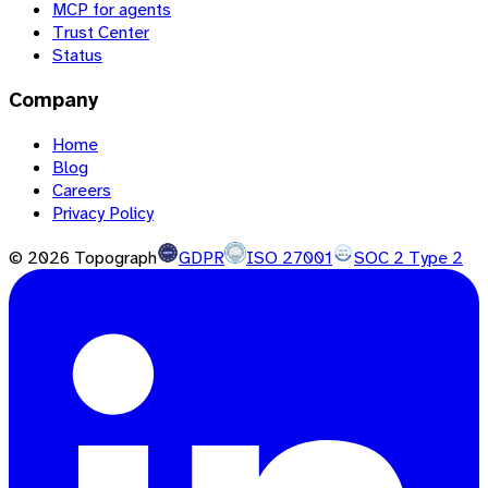
MCP for agents
Trust Center
Status
Company
Home
Blog
Careers
Privacy Policy
©
2026
Topograph
GDPR
ISO 27001
SOC 2 Type 2