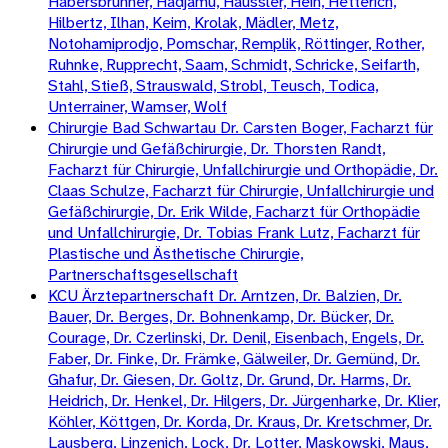
Habersbrunner, Hadjamu, Häussler, Hein, Hetterich,
Hilbertz, Ilhan, Keim, Krolak, Mädler, Metz,
Notohamiprodjo, Pomschar, Remplik, Röttinger, Rother,
Ruhnke, Rupprecht, Saam, Schmidt, Schricke, Seifarth,
Stahl, Stieß, Strauswald, Strobl, Teusch, Todica,
Unterrainer, Wamser, Wolf
Chirurgie Bad Schwartau Dr. Carsten Boger, Facharzt für
Chirurgie und Gefäßchirurgie, Dr. Thorsten Randt,
Facharzt für Chirurgie, Unfallchirurgie und Orthopädie, Dr.
Claas Schulze, Facharzt für Chirurgie, Unfallchirurgie und
Gefäßchirurgie, Dr. Erik Wilde, Facharzt für Orthopädie
und Unfallchirurgie, Dr. Tobias Frank Lutz, Facharzt für
Plastische und Ästhetische Chirurgie,
Partnerschaftsgesellschaft
KCU Ärztepartnerschaft Dr. Arntzen, Dr. Balzien, Dr.
Bauer, Dr. Berges, Dr. Bohnenkamp, Dr. Bücker, Dr.
Courage, Dr. Czerlinski, Dr. Denil, Eisenbach, Engels, Dr.
Faber, Dr. Finke, Dr. Främke, Gälweiler, Dr. Gemünd, Dr.
Ghafur, Dr. Giesen, Dr. Goltz, Dr. Grund, Dr. Harms, Dr.
Heidrich, Dr. Henkel, Dr. Hilgers, Dr. Jürgenharke, Dr. Klier,
Köhler, Köttgen, Dr. Korda, Dr. Kraus, Dr. Kretschmer, Dr.
Lausberg, Linzenich, Lock, Dr. Lotter, Maskowski, Maus,