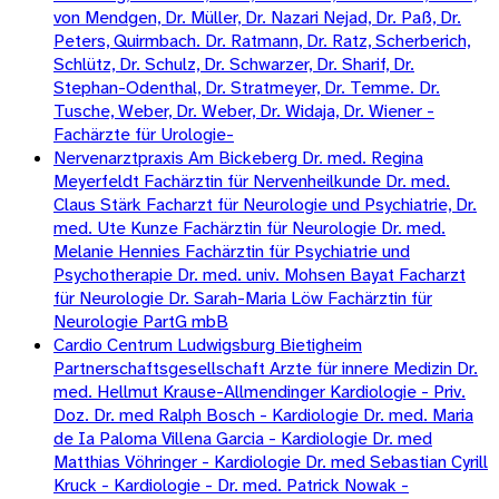
von Mendgen, Dr. Müller, Dr. Nazari Nejad, Dr. Paß, Dr.
Peters, Quirmbach. Dr. Ratmann, Dr. Ratz, Scherberich,
Schlütz, Dr. Schulz, Dr. Schwarzer, Dr. Sharif, Dr.
Stephan-Odenthal, Dr. Stratmeyer, Dr. Temme. Dr.
Tusche, Weber, Dr. Weber, Dr. Widaja, Dr. Wiener -
Fachärzte für Urologie-
Nervenarztpraxis Am Bickeberg Dr. med. Regina
Meyerfeldt Fachärztin für Nervenheilkunde Dr. med.
Claus Stärk Facharzt für Neurologie und Psychiatrie, Dr.
med. Ute Kunze Fachärztin für Neurologie Dr. med.
Melanie Hennies Fachärztin für Psychiatrie und
Psychotherapie Dr. med. univ. Mohsen Bayat Facharzt
für Neurologie Dr. Sarah-Maria Löw Fachärztin für
Neurologie PartG mbB
Cardio Centrum Ludwigsburg Bietigheim
Partnerschaftsgesellschaft Arzte für innere Medizin Dr.
med. Hellmut Krause-Allmendinger Kardiologie - Priv.
Doz. Dr. med Ralph Bosch - Kardiologie Dr. med. Maria
de Ia Paloma Villena Garcia - Kardiologie Dr. med
Matthias Vöhringer - Kardiologie Dr. med Sebastian Cyrill
Kruck - Kardiologie - Dr. med. Patrick Nowak -