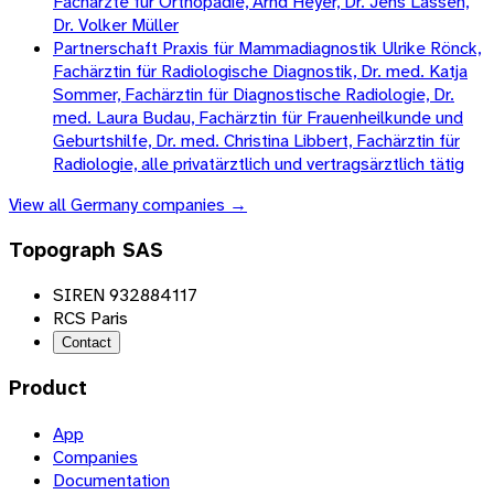
Fachärzte für Orthopädie, Arnd Heyer, Dr. Jens Lassen,
Dr. Volker Müller
Partnerschaft Praxis für Mammadiagnostik Ulrike Rönck,
Fachärztin für Radiologische Diagnostik, Dr. med. Katja
Sommer, Fachärztin für Diagnostische Radiologie, Dr.
med. Laura Budau, Fachärztin für Frauenheilkunde und
Geburtshilfe, Dr. med. Christina Libbert, Fachärztin für
Radiologie, alle privatärztlich und vertragsärztlich tätig
View all
Germany
companies →
Topograph SAS
SIREN 932884117
RCS Paris
Contact
Product
App
Companies
Documentation