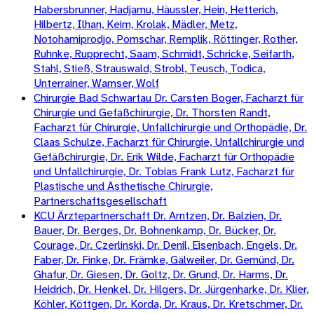
Habersbrunner, Hadjamu, Häussler, Hein, Hetterich,
Hilbertz, Ilhan, Keim, Krolak, Mädler, Metz,
Notohamiprodjo, Pomschar, Remplik, Röttinger, Rother,
Ruhnke, Rupprecht, Saam, Schmidt, Schricke, Seifarth,
Stahl, Stieß, Strauswald, Strobl, Teusch, Todica,
Unterrainer, Wamser, Wolf
Chirurgie Bad Schwartau Dr. Carsten Boger, Facharzt für
Chirurgie und Gefäßchirurgie, Dr. Thorsten Randt,
Facharzt für Chirurgie, Unfallchirurgie und Orthopädie, Dr.
Claas Schulze, Facharzt für Chirurgie, Unfallchirurgie und
Gefäßchirurgie, Dr. Erik Wilde, Facharzt für Orthopädie
und Unfallchirurgie, Dr. Tobias Frank Lutz, Facharzt für
Plastische und Ästhetische Chirurgie,
Partnerschaftsgesellschaft
KCU Ärztepartnerschaft Dr. Arntzen, Dr. Balzien, Dr.
Bauer, Dr. Berges, Dr. Bohnenkamp, Dr. Bücker, Dr.
Courage, Dr. Czerlinski, Dr. Denil, Eisenbach, Engels, Dr.
Faber, Dr. Finke, Dr. Främke, Gälweiler, Dr. Gemünd, Dr.
Ghafur, Dr. Giesen, Dr. Goltz, Dr. Grund, Dr. Harms, Dr.
Heidrich, Dr. Henkel, Dr. Hilgers, Dr. Jürgenharke, Dr. Klier,
Köhler, Köttgen, Dr. Korda, Dr. Kraus, Dr. Kretschmer, Dr.