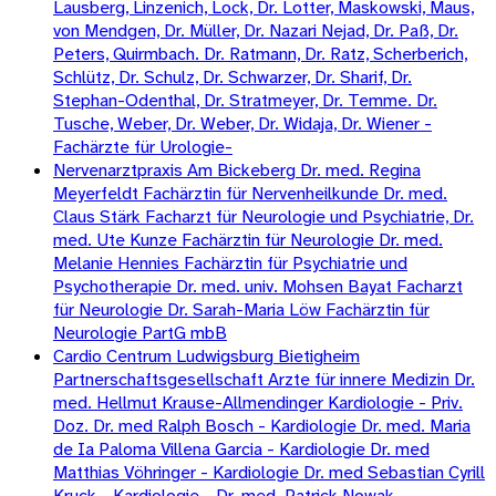
Lausberg, Linzenich, Lock, Dr. Lotter, Maskowski, Maus,
von Mendgen, Dr. Müller, Dr. Nazari Nejad, Dr. Paß, Dr.
Peters, Quirmbach. Dr. Ratmann, Dr. Ratz, Scherberich,
Schlütz, Dr. Schulz, Dr. Schwarzer, Dr. Sharif, Dr.
Stephan-Odenthal, Dr. Stratmeyer, Dr. Temme. Dr.
Tusche, Weber, Dr. Weber, Dr. Widaja, Dr. Wiener -
Fachärzte für Urologie-
Nervenarztpraxis Am Bickeberg Dr. med. Regina
Meyerfeldt Fachärztin für Nervenheilkunde Dr. med.
Claus Stärk Facharzt für Neurologie und Psychiatrie, Dr.
med. Ute Kunze Fachärztin für Neurologie Dr. med.
Melanie Hennies Fachärztin für Psychiatrie und
Psychotherapie Dr. med. univ. Mohsen Bayat Facharzt
für Neurologie Dr. Sarah-Maria Löw Fachärztin für
Neurologie PartG mbB
Cardio Centrum Ludwigsburg Bietigheim
Partnerschaftsgesellschaft Arzte für innere Medizin Dr.
med. Hellmut Krause-Allmendinger Kardiologie - Priv.
Doz. Dr. med Ralph Bosch - Kardiologie Dr. med. Maria
de Ia Paloma Villena Garcia - Kardiologie Dr. med
Matthias Vöhringer - Kardiologie Dr. med Sebastian Cyrill
Kruck - Kardiologie - Dr. med. Patrick Nowak -