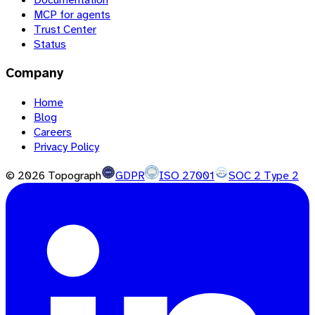
MCP for agents
Trust Center
Status
Company
Home
Blog
Careers
Privacy Policy
©
2026
Topograph
GDPR
ISO 27001
SOC 2 Type 2