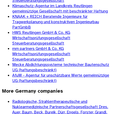
Steuerberatungsgesellschaft
Klimaschutz-Agentur im Landkreis Reutlingen
gemeinnützige Gesellschaft mit beschränkter Haftung
KNAAK + REICH Beratende Ingenieure für
Tragwerkplanung und konstruktiven Ingenieurbau
PartGmbB
HWS Reutlingen GmbH & Co. KG
Wirtschaftsprüfungsgesellschaft
Steuerberatungsgesellschaft
mm partners GmbH & Co. KG
Wirtschaftsprüfungsgesellschaft
Steuerberatungsgesellschaft
Mecke Abdichtungssysteme technischer Bautenschutz
UG (haftungsbeschränkt)
AfuW - Agentur für unschätzbare Werte gemeinnützige
UG (haftungsbeschränkt)
More
Germany
companies
Radiologische, Strahlentherapeutische und
Nuklearmedizinische Partnerschaftsgesellschaft Dres.
Auer, Baum, Beck, Bureik, Dürr, Engels, Forster, Grandl,