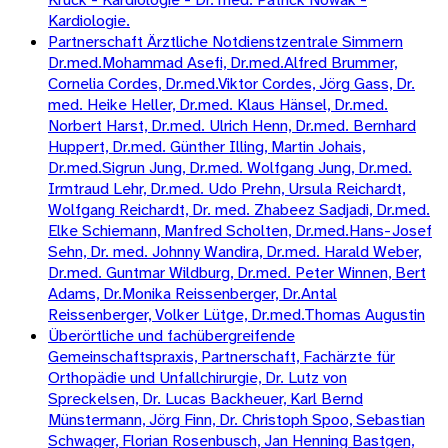
Kardiologie.
Partnerschaft Ärztliche Notdienstzentrale Simmern
Dr.med.Mohammad Asefi, Dr.med.Alfred Brummer,
Cornelia Cordes, Dr.med.Viktor Cordes, Jörg Gass, Dr.
med. Heike Heller, Dr.med. Klaus Hänsel, Dr.med.
Norbert Harst, Dr.med. Ulrich Henn, Dr.med. Bernhard
Huppert, Dr.med. Günther Illing, Martin Johais,
Dr.med.Sigrun Jung, Dr.med. Wolfgang Jung, Dr.med.
Irmtraud Lehr, Dr.med. Udo Prehn, Ursula Reichardt,
Wolfgang Reichardt, Dr. med. Zhabeez Sadjadi, Dr.med.
Elke Schiemann, Manfred Scholten, Dr.med.Hans-Josef
Sehn, Dr. med. Johnny Wandira, Dr.med. Harald Weber,
Dr.med. Guntmar Wildburg, Dr.med. Peter Winnen, Bert
Adams, Dr.Monika Reissenberger, Dr.Antal
Reissenberger, Volker Lütge, Dr.med.Thomas Augustin
Überörtliche und fachübergreifende
Gemeinschaftspraxis, Partnerschaft, Fachärzte für
Orthopädie und Unfallchirurgie, Dr. Lutz von
Spreckelsen, Dr. Lucas Backheuer, Karl Bernd
Münstermann, Jörg Finn, Dr. Christoph Spoo, Sebastian
Schwager, Florian Rosenbusch, Jan Henning Bastgen,