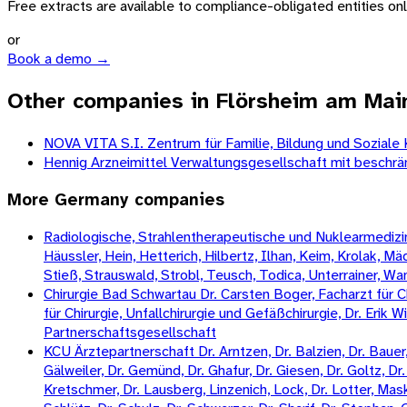
Free extracts are available to compliance-obligated entities only.
or
Book a demo →
Other companies in Flörsheim am Mai
NOVA VITA S.I. Zentrum für Familie, Bildung und Sozia
Hennig Arzneimittel Verwaltungsgesellschaft mit beschrä
More
Germany
companies
Radiologische, Strahlentherapeutische und Nuklearmedizini
Häussler, Hein, Hetterich, Hilbertz, Ilhan, Keim, Krolak, 
Stieß, Strauswald, Strobl, Teusch, Todica, Unterrainer, W
Chirurgie Bad Schwartau Dr. Carsten Boger, Facharzt für Ch
für Chirurgie, Unfallchirurgie und Gefäßchirurgie, Dr. Erik 
Partnerschaftsgesellschaft
KCU Ärztepartnerschaft Dr. Arntzen, Dr. Balzien, Dr. Bauer, 
Gälweiler, Dr. Gemünd, Dr. Ghafur, Dr. Giesen, Dr. Goltz, Dr. 
Kretschmer, Dr. Lausberg, Linzenich, Lock, Dr. Lotter, Mas