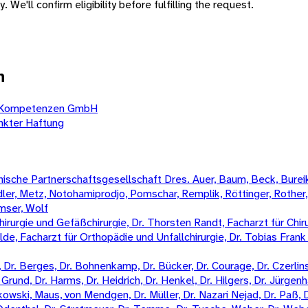
 We'll confirm eligibility before fulfilling the request.
n
le Kompetenzen GmbH
nkter Haftung
sche Partnerschaftsgesellschaft Dres. Auer, Baum, Beck, Bureik,
Mädler, Metz, Notohamiprodjo, Pomschar, Remplik, Röttinger, Rother
amser, Wolf
irurgie und Gefäßchirurgie, Dr. Thorsten Randt, Facharzt für Chiru
Wilde, Facharzt für Orthopädie und Unfallchirurgie, Dr. Tobias Fran
Dr. Berges, Dr. Bohnenkamp, Dr. Bücker, Dr. Courage, Dr. Czerlinski
Grund, Dr. Harms, Dr. Heidrich, Dr. Henkel, Dr. Hilgers, Dr. Jürgenha
kowski, Maus, von Mendgen, Dr. Müller, Dr. Nazari Nejad, Dr. Paß, 