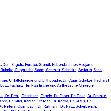
 Dürr, Engels, Forster, Grandl, Habersbrunner, Hadjamu,
, Ruhnke, Rupprecht, Saam, Schmidt, Schricke, Seifarth, Stahl,
rgie, Unfallchirurgie und Orthopädie, Dr. Claas Schulze, Facharzt
k Lutz, Facharzt für Plastische und Ästhetische Chirurgie,
, Dr. Denil, Eisenbach, Engels, Dr. Faber, Dr. Finke, Dr. Främke,
rke, Dr. Klier, Köhler, Köttgen, Dr. Korda, Dr. Kraus, Dr.
Dr. Peters, Quirmbach. Dr. Ratmann, Dr. Ratz, Scherberich,