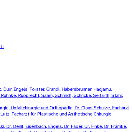
ft
 Dürr, Engels, Forster, Grandl, Habersbrunner, Hadjamu,
, Ruhnke, Rupprecht, Saam, Schmidt, Schricke, Seifarth, Stahl,
rgie, Unfallchirurgie und Orthopädie, Dr. Claas Schulze, Facharzt
k Lutz, Facharzt für Plastische und Ästhetische Chirurgie,
, Dr. Denil, Eisenbach, Engels, Dr. Faber, Dr. Finke, Dr. Främke,