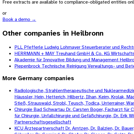
Free extracts are available to compliance-obligated entities only.
or
Book a demo →
Other companies in Heilbronn
PLL Pfefferle Ludwig Lohmayer Steuerberater und Recht
HERRMANN + MAY Treuhand GmbH & Co. KG Wirtschaftspr
Akademie für Innovative Bildung und Management Heilb
Piepenbrock Technische Reinigung Verwaltungs- und Bet
More
Germany
companies
Radiologische, Strahlentherapeutische und Nuklearmedizini
Häussler, Hein, Hetterich, Hilbertz, Ilhan, Keim, Krolak, 
Stieß, Strauswald, Strobl, Teusch, Todica, Unterrainer, W
Chirurgie Bad Schwartau Dr. Carsten Boger, Facharzt für Ch
für Chirurgie, Unfallchirurgie und Gefäßchirurgie, Dr. Erik 
Partnerschaftsgesellschaft
KCU Ärztepartnerschaft Dr. Arntzen, Dr. Balzien, Dr. Bauer, 