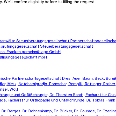
 We'll confirm eligibility before fulfilling the request.
sanwälte Steuerberatungsgesellschaft Partnerschaftsgesellscha
üfungsgesellschaft Steuerberatungsgesellschaft
ronn-Franken gemeinnützige GmbH
eiligungsgesellschaft mbH
sche Partnerschaftsgesellschaft Dres. Auer, Baum, Beck, Bureik,
Mädler, Metz, Notohamiprodjo, Pomschar, Remplik, Röttinger, Rother
amser, Wolf
irurgie und Gefäßchirurgie, Dr. Thorsten Randt, Facharzt für Chiru
Wilde, Facharzt für Orthopädie und Unfallchirurgie, Dr. Tobias Fran
Dr. Berges, Dr. Bohnenkamp, Dr. Bücker, Dr. Courage, Dr. Czerlinski