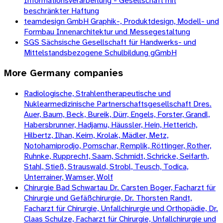
Informationsverarbeitung - Gesellschaft mit
beschränkter Haftung
teamdesign GmbH Graphik-, Produktdesign, Modell- und
Formbau Innenarchitektur und Messegestaltung
SGS Sächsische Gesellschaft für Handwerks- und
Mittelstandsbezogene Schulbildung gGmbH
More
Germany
companies
Radiologische, Strahlentherapeutische und
Nuklearmedizinische Partnerschaftsgesellschaft Dres.
Auer, Baum, Beck, Bureik, Dürr, Engels, Forster, Grandl,
Habersbrunner, Hadjamu, Häussler, Hein, Hetterich,
Hilbertz, Ilhan, Keim, Krolak, Mädler, Metz,
Notohamiprodjo, Pomschar, Remplik, Röttinger, Rother,
Ruhnke, Rupprecht, Saam, Schmidt, Schricke, Seifarth,
Stahl, Stieß, Strauswald, Strobl, Teusch, Todica,
Unterrainer, Wamser, Wolf
Chirurgie Bad Schwartau Dr. Carsten Boger, Facharzt für
Chirurgie und Gefäßchirurgie, Dr. Thorsten Randt,
Facharzt für Chirurgie, Unfallchirurgie und Orthopädie, Dr.
Claas Schulze, Facharzt für Chirurgie, Unfallchirurgie und