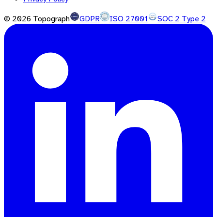
©
2026
Topograph
GDPR
ISO 27001
SOC 2 Type 2