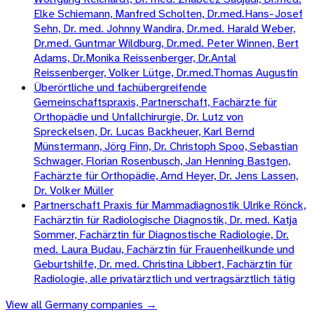
Elke Schiemann, Manfred Scholten, Dr.med.Hans-Josef
Sehn, Dr. med. Johnny Wandira, Dr.med. Harald Weber,
Dr.med. Guntmar Wildburg, Dr.med. Peter Winnen, Bert
Adams, Dr.Monika Reissenberger, Dr.Antal
Reissenberger, Volker Lütge, Dr.med.Thomas Augustin
Überörtliche und fachübergreifende
Gemeinschaftspraxis, Partnerschaft, Fachärzte für
Orthopädie und Unfallchirurgie, Dr. Lutz von
Spreckelsen, Dr. Lucas Backheuer, Karl Bernd
Münstermann, Jörg Finn, Dr. Christoph Spoo, Sebastian
Schwager, Florian Rosenbusch, Jan Henning Bastgen,
Fachärzte für Orthopädie, Arnd Heyer, Dr. Jens Lassen,
Dr. Volker Müller
Partnerschaft Praxis für Mammadiagnostik Ulrike Rönck,
Fachärztin für Radiologische Diagnostik, Dr. med. Katja
Sommer, Fachärztin für Diagnostische Radiologie, Dr.
med. Laura Budau, Fachärztin für Frauenheilkunde und
Geburtshilfe, Dr. med. Christina Libbert, Fachärztin für
Radiologie, alle privatärztlich und vertragsärztlich tätig
View all
Germany
companies →