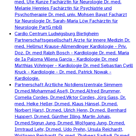
med. Ute Kunze Fachärztin für Neurologie Dr. med.
Melanie Hennies Fachärztin für Psychiatrie und
Psychotherapie Dr. med. univ. Mohsen Bayat Facharzt
für Neurologie Dr. Sarah-Maria Löw Fachärztin für
Neurologie PartG mbB
Cardio Centrum Ludwigsburg Bietigheim
Partnerschaftsgesellschaft Arzte für innere Medizin Dr.
med. Hellmut Krause-Allmendinger Kardiologie - Priv.
Doz. Dr. med Ralph Bosch - Kardiologie Dr. med. Maria
de Ia Paloma Villena Garcia - Kardiologie Dr. med
Matthias Vöhringer - Kardiologie Dr. med Sebastian Cyrill
Kruck - Kardiologie - Dr. med. Patrick Nowak -
Kardiologie.
Partnerschaft Ärztliche Notdienstzentrale Simmern
Dr.med.Mohammad Asefi, Dr.med.Alfred Brummer,
Cornelia Cordes, Dr.med.Viktor Cordes, Jörg Gass, Dr.
med. Heike Heller, Dr.med. Klaus Hänsel, Dr.med.
Norbert Harst, Dr.med. Ulrich Henn, Dr.med. Bernhard
Huppert, Dr.med. Günther Illing, Martin Johais,
Dr.med.Sigrun Jung, Dr.med. Wolfgang Jung, Dr.med.
Irmtraud Lehr, Dr.med. Udo Prehn, Ursula Reichardt,
Wolfgang Reichardt, Dr. med. Zhabeez Sadjadi, Dr.med.