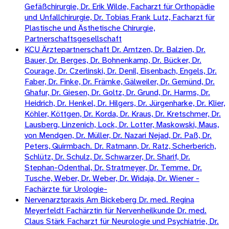
Gefäßchirurgie, Dr. Erik Wilde, Facharzt für Orthopädie
und Unfallchirurgie, Dr. Tobias Frank Lutz, Facharzt für
Plastische und Ästhetische Chirurgie,
Partnerschaftsgesellschaft
KCU Ärztepartnerschaft Dr. Arntzen, Dr. Balzien, Dr.
Bauer, Dr. Berges, Dr. Bohnenkamp, Dr. Bücker, Dr.
Courage, Dr. Czerlinski, Dr. Denil, Eisenbach, Engels, Dr.
Faber, Dr. Finke, Dr. Främke, Gälweiler, Dr. Gemünd, Dr.
Ghafur, Dr. Giesen, Dr. Goltz, Dr. Grund, Dr. Harms, Dr.
Heidrich, Dr. Henkel, Dr. Hilgers, Dr. Jürgenharke, Dr. Klier,
Köhler, Köttgen, Dr. Korda, Dr. Kraus, Dr. Kretschmer, Dr.
Lausberg, Linzenich, Lock, Dr. Lotter, Maskowski, Maus,
von Mendgen, Dr. Müller, Dr. Nazari Nejad, Dr. Paß, Dr.
Peters, Quirmbach. Dr. Ratmann, Dr. Ratz, Scherberich,
Schlütz, Dr. Schulz, Dr. Schwarzer, Dr. Sharif, Dr.
Stephan-Odenthal, Dr. Stratmeyer, Dr. Temme. Dr.
Tusche, Weber, Dr. Weber, Dr. Widaja, Dr. Wiener -
Fachärzte für Urologie-
Nervenarztpraxis Am Bickeberg Dr. med. Regina
Meyerfeldt Fachärztin für Nervenheilkunde Dr. med.
Claus Stärk Facharzt für Neurologie und Psychiatrie, Dr.